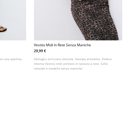
Vestito Midi In Rete Senza Maniche
29,99 €
con una spallina.
Dettaglio arricciato laterale. Stampa animalier. Fodera
interna Vestito midi attillato in tessuto a rete. Collo
rotondo e modello senza maniche.