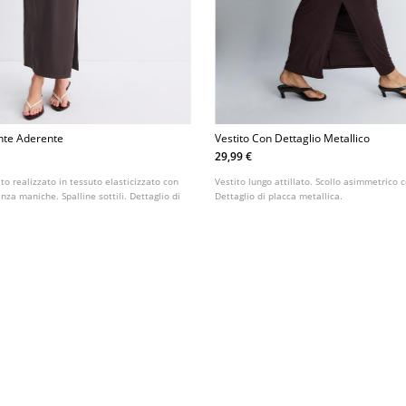
nte Aderente
Vestito Con Dettaglio Metallico
29,99 €
ato realizzato in tessuto elasticizzato con
Vestito lungo attillato. Scollo asimmetrico 
nza maniche. Spalline sottili. Dettaglio di
Dettaglio di placca metallica.