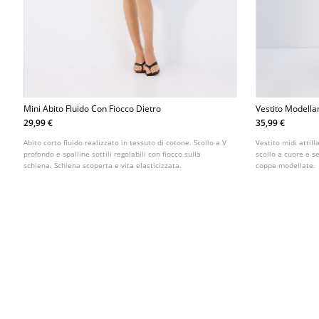
Mini Abito Fluido Con Fiocco Dietro
Vestito Modella
29,99 €
35,99 €
Abito corto fluido realizzato in tessuto di cotone. Scollo a V
Vestito midi attill
profondo e spalline sottili regolabili con fiocco sulla
scollo a cuore e se
schiena. Schiena scoperta e vita elasticizzata.
coppe modellate.