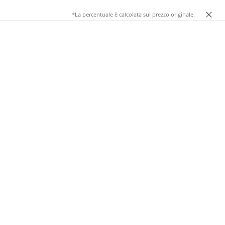
*La percentuale è calcolata sul prezzo originale.
 tessuti morbidi alle linee pulite, questi vestiti
 guida, scoprirai modelli, abbinamenti e consigli pratici
vestiti in velluto, twill o lana
. Ogni modello è pensato per