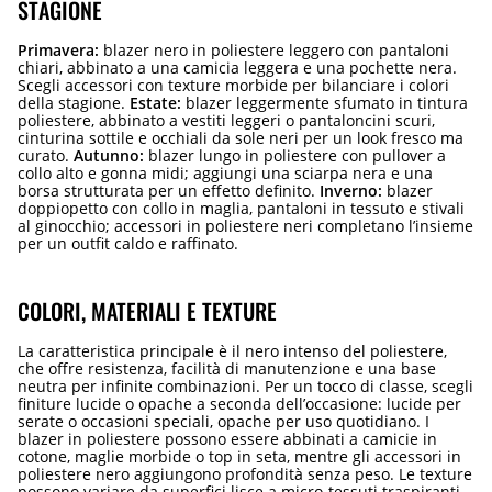
STAGIONE
Primavera:
blazer nero in poliestere leggero con pantaloni
chiari, abbinato a una camicia leggera e una pochette nera.
Scegli accessori con texture morbide per bilanciare i colori
della stagione.
Estate:
blazer leggermente sfumato in tintura
poliestere, abbinato a vestiti leggeri o pantaloncini scuri,
cinturina sottile e occhiali da sole neri per un look fresco ma
curato.
Autunno:
blazer lungo in poliestere con pullover a
collo alto e gonna midi; aggiungi una sciarpa nera e una
borsa strutturata per un effetto definito.
Inverno:
blazer
doppiopetto con collo in maglia, pantaloni in tessuto e stivali
al ginocchio; accessori in poliestere neri completano l’insieme
per un outfit caldo e raffinato.
COLORI, MATERIALI E TEXTURE
La caratteristica principale è il nero intenso del poliestere,
che offre resistenza, facilità di manutenzione e una base
neutra per infinite combinazioni. Per un tocco di classe, scegli
finiture lucide o opache a seconda dell’occasione: lucide per
serate o occasioni speciali, opache per uso quotidiano. I
blazer in poliestere possono essere abbinati a camicie in
cotone, maglie morbide o top in seta, mentre gli accessori in
poliestere nero aggiungono profondità senza peso. Le texture
possono variare da superfici lisce a micro-tessuti traspiranti,