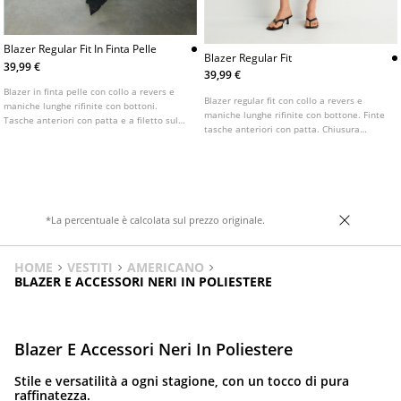
Blazer Regular Fit In Finta Pelle
Blazer Regular Fit
39,99 €
39,99 €
Blazer in finta pelle con collo a revers e
Blazer regular fit con collo a revers e
maniche lunghe rifinite con bottoni.
maniche lunghe rifinite con bottone. Finte
Tasche anteriori con patta e a filetto sul
tasche anteriori con patta. Chiusura
petto. Chiusura frontale con bottoni.
frontale con bottone. Disponibile in vari
colori.
*La percentuale è calcolata sul prezzo originale.
HOME
VESTITI
AMERICANO
BLAZER E ACCESSORI NERI IN POLIESTERE
Blazer E Accessori Neri In Poliestere
Stile e versatilità a ogni stagione, con un tocco di pura
raffinatezza.