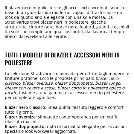
Il blazer nero in poliestere e gli accessori coordinati sono la
base di un guardaroba moderno: capaci di trasformare un
look da quotidiano a elegante con una sola mossa. Da
Stradivarius trovi blazer neri in poliestere, giacche
strutturate, cinture nere, borse nere, foulard, guanti e occhiali
da sole che completano qualsiasi outfit, dal lavoro al tempo
libero, dal weekend alle serate.
TUTTI I MODELLI DI BLAZER E ACCESSORI NERI IN
POLIESTERE
La selezione Stradivarius è pensata per offrire tagli moderni e
finiture pratiche. Ecco le proposte principali:
blazer nero
classico, blazer oversize, blazer doppiopetto, blazer lungo,
blazer con revers a scesa, blazer corto in poliestere opaco o
lucido
, insieme a una gamma di accessori neri in poliestere
per completare ogni look.
Blazer nero classico:
linea pulita, tessuto leggero e comfort
tutto il giorno.
Blazer oversize:
silhouette contemporanea per un outfit
rilassato ma chic.
Blazer doppiopetto:
nota di formalità elegante per occasioni
speciali o look workwear aggiornati.