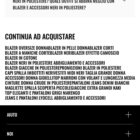
NERI IN POLIESTERE? QUALE OUTFIT SI ABBINA MEGLIO CON
BLAZER E ACCESSORI NERI IN POLIESTERE?
CONTINUA AD ACQUISTARE
BLAZER OVERSIZE DONNA
BLAZER IN PELLE DONNA
BLAZER CORTI
BLAZER A MANICHE CORTE
BLAZER NERI
BLAZER EFFETTO CAMOSCIO
BLAZER IN COTONE
BLAZER NERI IN POLIESTERE ABBIGLIAMENTO E ACCESSORI
BLAZER GIACCHE IN POLIESTERE
PROMOZIONI BLAZER IN POLIESTERE
CAPI SPALLA IMBOTTITI NERI
VESTITI MIDI NERI TAGLIA GRANDE DONNA
ACCESSORI DONNA GIOIELLI
TOP MARRONI CON VOLANT E LUNGHEZZA MEDIA
CINTURE DONNA CRUDE IN POLIESTERE
PANTALONI JEANS DENIM BIANCHI
MAGLIETTE SPALLA SCOPERTA PICCOLE
GIACCHE EXTRA GRANDI KAKI
TOP ELEGANTI E PANTALONI GRIGI MARENGO
JEANS E PANTALONI LYOCELL ABBIGLIAMENTO E ACCESSORI
AIUTO
Assistenza e contatto
NOI
Rintraccia il tuo ordine