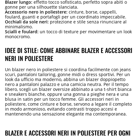
Blazer lungo:
effetto tocco sofisticato, perfetto sopra abiti o
gonne per una silhouette slanciata.
Accessorio nero in poliestere:
cinture, borse, cappelli,
foulard, guanti e portafogli per un coordinato impeccabile.
Occhiali da sole neri:
protezione e stile senza rinunciare al
minimalismo.
Scialli e foulard:
un tocco di texture per movimentare un look
monocromo.
IDEE DI STILE: COME ABBINARE BLAZER E ACCESSORI
NERI IN POLIESTERE
Un blazer nero in poliestere si coordina facilmente con jeans
scuri, pantaloni tailoring, gonne midi o dress sportivi. Per un
look da ufficio ma moderno, abbina un blazer doppiopetto
nero a pantaloni palazzo e una camicia neutra. Per il tempo
libero, scegli un blazer oversize abbinato a una t-shirt bianca
e sneakers bianche, oppure una gonna a pieghe nera e una
blusa in satin per un tocco femme. Gli accessori neri in
poliestere, come cinture e borse, servono a legare il completo
in modo armonioso, evitando contrasti troppo accesi e
mantenendo una sensazione elegante ma contemporanea.
BLAZER E ACCESSORI NERI IN POLIESTERE PER OGNI