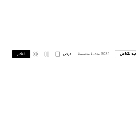
بة للكاحل
S032 مقدمة منقسمة
عرض
S009 BAREFOOT
الفلاتر