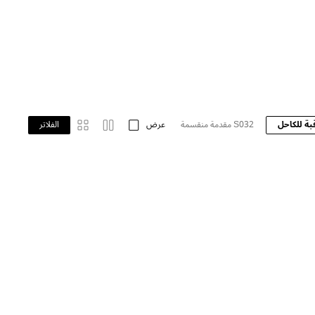
بة للكاحل
S032 مقدمة منقسمة
عرض
S009 BAREFOOT
الفلاتر