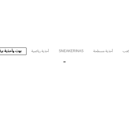
كعب
أحذية مسطحة
SNEAKERINAS
أحذية رياضية
بوت وأحذية برق