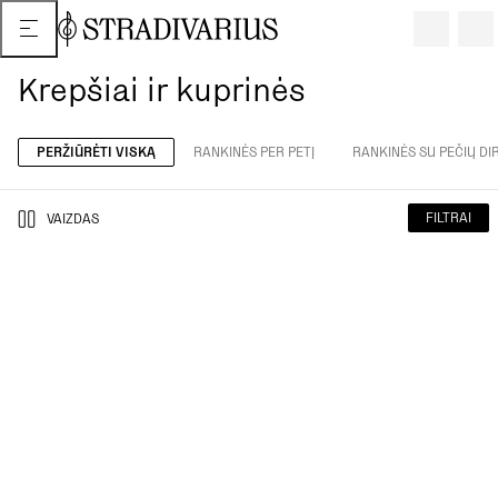
Krepšiai ir kuprinės
PERŽIŪRĖTI VISKĄ
RANKINĖS PER PETĮ
RANKINĖS SU PEČIŲ DIR
FILTRAI
VAIZDAS