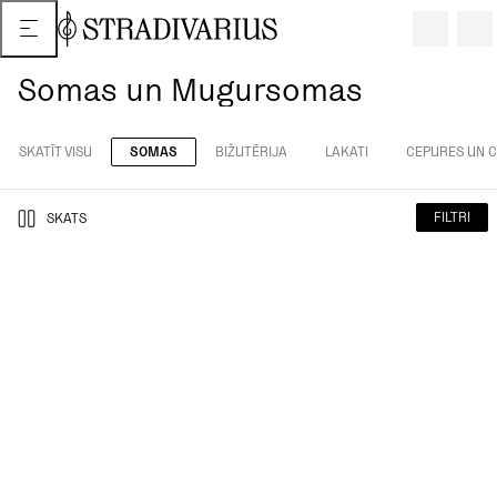
Somas un Mugursomas
SKATĪT VISU
SOMAS
BIŽUTĒRIJA
LAKATI
CEPURES UN 
FILTRI
SKATS