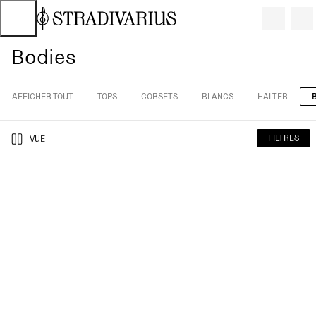
Bodies
AFFICHER TOUT
TOPS
CORSETS
BLANCS
HALTER
FILTRES
VUE