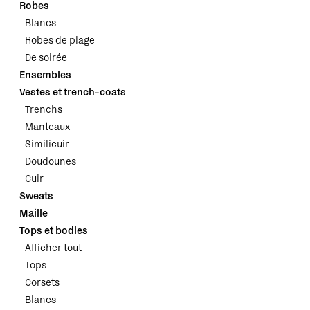
Robes
Blancs
Robes de plage
De soirée
Ensembles
Vestes et trench-coats
Trenchs
Manteaux
Similicuir
Doudounes
Cuir
Sweats
Maille
Tops et bodies
Afficher tout
Tops
Corsets
Blancs