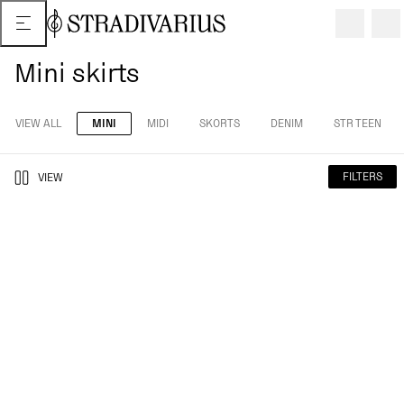
Mini skirts
VIEW ALL
MINI
MIDI
SKORTS
DENIM
STR TEEN
FILTERS
VIEW