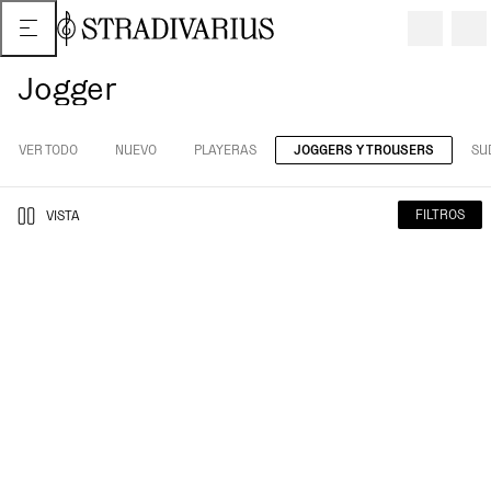
Jogger
VER TODO
NUEVO
PLAYERAS
JOGGERS Y TROUSERS
SU
FILTROS
VISTA