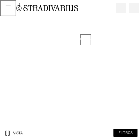
2 o más artículos = 5% de descuento
EN ARTÍCULOS SELECCIONADOS
Promoción del 25/07/2025 extendida hasta el 14/11/2025. El descuento
se puede ver en tu carrito.
FILTROS
VISTA