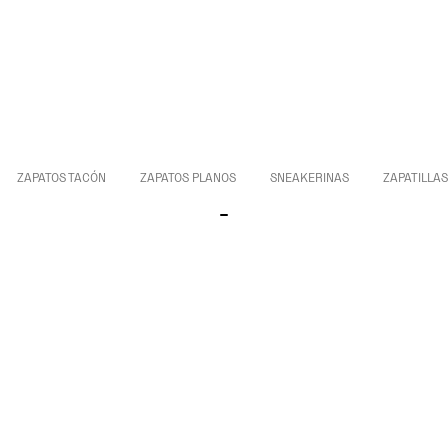
ZAPATOS TACÓN
ZAPATOS PLANOS
SNEAKERINAS
ZAPATILLAS