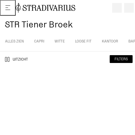
STR Tiener Broek
ALLES ZIEN
CAPRI
WITTE
LOOSE FIT
KANTOOR
BA
FILTERS
UITZICHT