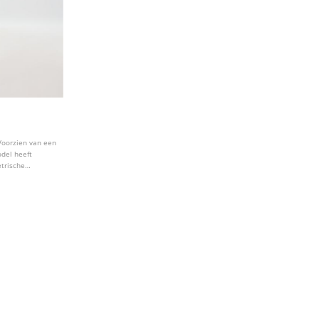
 Voorzien van een
del heeft
trische