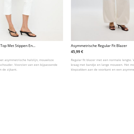
Top Met Stippen En
Asymmetrische Regular Fit Blazer
45,99 €
met asymmetrische halslijn, mouwloze
Regular fit blazer met een normale lengte.
schouder. Voorzien van een bijpassende
kraag met bandje en lange mouwen. Het mo
n de zijkant.
klepzakken aan de voorkant en een asymme
knoopsluiting.