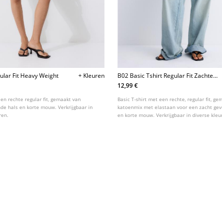
gular Fit Heavy Weight
+ Kleuren
B02 Basic Tshirt Regular Fit Zachte
Touch Strepen
12,99 €
een rechte regular fit, gemaakt van
Basic T-shirt met een rechte, regular fit, g
nde hals en korte mouw. Verkrijgbaar in
katoenmix met elastaan voor een zacht gev
ren.
en korte mouw. Verkrijgbaar in diverse kleu