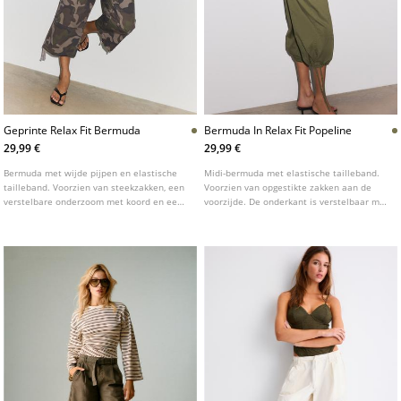
Geprinte Relax Fit Bermuda
Bermuda In Relax Fit Popeline
29,99 €
29,99 €
Bermuda met wijde pijpen en elastische
Midi-bermuda met elastische tailleband.
tailleband. Voorzien van steekzakken, een
Voorzien van opgestikte zakken aan de
verstelbare onderzoom met koord en een
voorzijde. De onderkant is verstelbaar met
trekkoordsluiting.
een koordje en het model heeft een
koordsluiting.