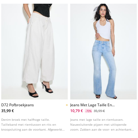
D72 Pofbroekjeans
Jeans Met Lage Taille En
Stikselzakken
35,99 €
10,79 €
35,99 €
-70%
Denim broek met halfhoge taille.
Jeans met lage taille en riemlussen.
Tailleband met riemlussen en rits en
Nauwsluitende pijpen met uitlopende
knoopsluiting aan de voorkant. Afgewerkte
zoom. Zakken aan de voor- en achterkant
pofmouwen met drukknoopsluiting. Voor
met zichtbare stiksels. Ritssluiting en