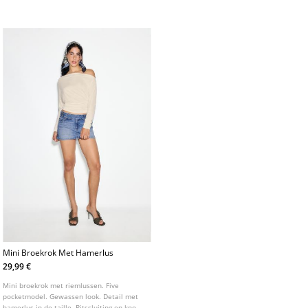
model. Voorzien van een ritssluiting met
studs-knoopsluiting aan de voorzijde.
knoop, een gewassen afwerking en een
asymmetrische zoom.
Mini Broekrok Met Hamerlus
29,99 €
Mini broekrok met riemlussen. Five
pocketmodel. Gewassen look. Detail met
hamerlus in de taille. Ritssluiting en knoop