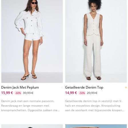
Denim Jack Met Peplum
Getailleerde Denim Top
15,99 €
14,99 €
39,99 €
29,99 €
-60%
-50%
Denim jack met een normale pasvorm.
Getailleerde denim top in veststijl met V-
Reverskraag en lange mouwen met
hals en mouwloos design. Knoopsluiting
knoopmanchetten. Opgezette zakken met
aan de voorkant met bijpassende knopen.
klep en knoopsluiting aan de voorkant.
Verkrijgbaar in verschillende kleuren.
Knoopsluiting aan de voorkant. Zoom met
peplum detail.