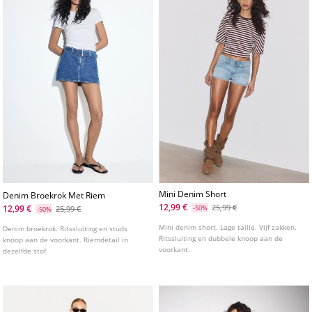
Mini Denim Short
Denim Broekrok Met Riem
12,99 €
25,99 €
12,99 €
25,99 €
-50%
-50%
Mini denim short. Lage taille. Vijf zakken.
Denim broekrok. Ritssluiting en studs
Ritssluiting en dubbele knoop aan de
knoop aan de voorkant. Riemdetail in
voorkant.
dezelfde stof.