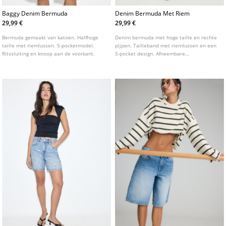
Baggy Denim Bermuda
Denim Bermuda Met Riem
29,99 €
29,99 €
Bermuda gemaakt van katoen. Halfhoge
Denim bermuda met hoge taille en rechte
taille met riemlussen. 5-pocketmodel.
pijpen. Tailleband met riemlussen en een
Ritssluiting en knoop aan de voorkant.
5-pocket design. Afneembare
contrasterende riem. Verkrijgbaar in
verschillende kleuren.