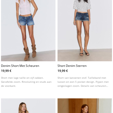
Denim Short Met Scheuren
Short Denim Sterren
19,99 €
19,99 €
Short met lage taille en vijf zakken.
Short van katoenen stof. Tailleband met
Gerafelde zoom. Ritssluiting en studs aan
lussen en een 5 pocket design. Pijpen met
de voorkant.
omgeslagen zoom. Details van scheuren
aan de voorkant en een sterrenpatroon.
Ritssluiting en metalen knoop aan de
voorkant.