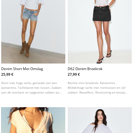
Denim Short Met Omslag
D62 Denim Broekrok
25,99 €
27,99 €
Short met hoge taille, gemaakt van een
Rechte mini broekrok. Katoenmix.
katoenmix. Tailleband met lussen. Zakken
Middelhoge taille met riemlussen en vijf
aan de voorkant en opgezette zakken aan
zakken. Waseffect. Ritssluiting en knoop
de achterkant. Ritssluiting aan de voorkant
aan de voorkant. Verkrijgbaar in
en dubbele metalen knoop. Zoom met
verschillende kleuren.
omslag. Verkrijgbaar in verschillende
kleuren.