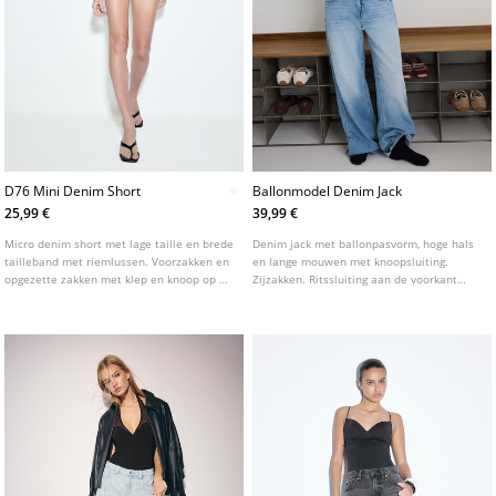
D76 Mini Denim Short
Ballonmodel Denim Jack
25,99 €
39,99 €
Micro denim short met lage taille en brede
Denim jack met ballonpasvorm, hoge hals
tailleband met riemlussen. Voorzakken en
en lange mouwen met knoopsluiting.
opgezette zakken met klep en knoop op de
Zijzakken. Ritssluiting aan de voorkant
achterkant. Sluiting aan de voorkant met
verborgen onder een flap. Detail van
rits en dubbele studs. Verkrijgbaar in
schouderbanden.
diverse kleuren.