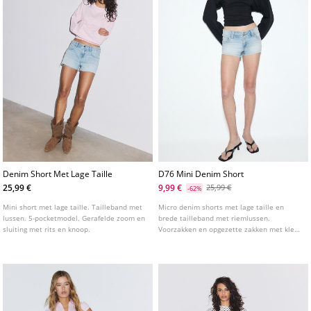
Denim Short Met Lage Taille
D76 Mini Denim Short
25,99 €
9,99 €
25,99 €
-62%
Mini short met lage taille. Tailleband met
Micro denim shorts met lage taille en
lussen. 5-pocketmodel. Gerafelde zoom en
brede tailleband met riemlussen.
sluiting met rits en knoop.
Voorzakken en opgezette zakken met klep
en knoop op de achterkant. Sluiting aan de
voorkant met ritssluiting en studs.