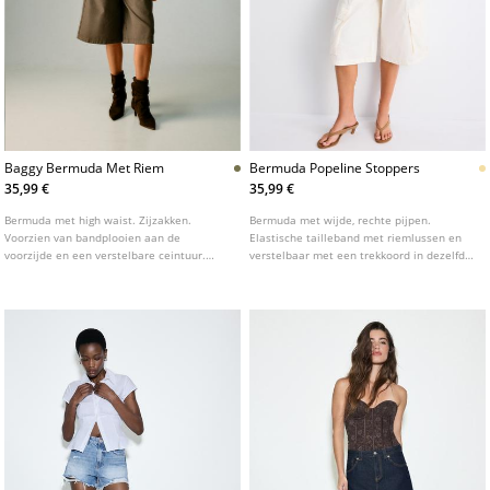
Baggy Bermuda Met Riem
Bermuda Popeline Stoppers
35,99 €
35,99 €
Bermuda met high waist. Zijzakken.
Bermuda met wijde, rechte pijpen.
Voorzien van bandplooien aan de
Elastische tailleband met riemlussen en
voorzijde en een verstelbare ceintuur.
verstelbaar met een trekkoord in dezelfde
Sluiting aan de voorzijde met rits en
kleur. Zijzakken, opgezette zakken met
knoop.
klep op de pijp en opgezette zakken aan
de achterkant. Verstelbare zoom met
stoppers.