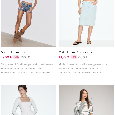
Short Denim Studs
Midi Denim Rok Rework
17,99 €
14,99 €
35,99 €
29,99 €
-50%
-50%
Short met vijf zakken, gemaakt van katoen.
Midi-rok met recht silhouet, gemaakt van
Halfhoge taille en tailleband met
100% katoen. Halfhoge taille met
riemlussen. Zakken aan de voorkant en
riemlussen en een ontwerp met vijf
opgezette zakken aan de achterkant.
zakken. Taille met gerafelde afwerking.
Ritssluiting en studs aan de voorkant.
Ritssluiting en knoopsluiting aan de
voorkant.