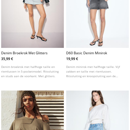
Denim Broekrok Met Glitters
D60 Basic Denim Minirok
35,99 €
19,99 €
Denim broekrok met halfhoge taille en
Denim minirok met halfhoge taille. Vijf
riemlussen in 5-pocketmodel. Ritssluiting
zakken en taille met riemlussen.
en studs aan de voorkant. Met glitters.
Ritssluiting en knoopsluiting aan de
voorkant. Verkrijgbaar in verschillende
kleuren.