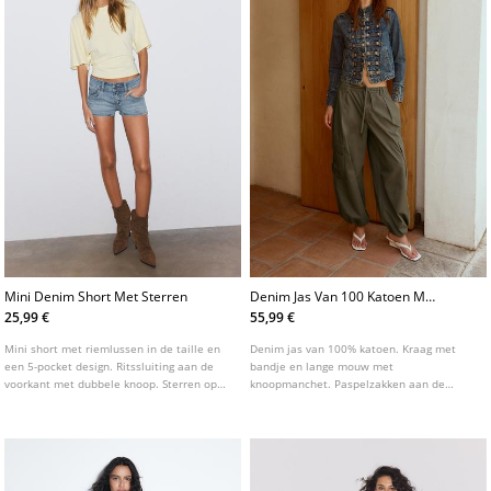
Mini Denim Short Met Sterren
Denim Jas Van 100 Katoen Met
Knopen
25,99 €
55,99 €
Mini short met riemlussen in de taille en
Denim jas van 100% katoen. Kraag met
een 5-pocket design. Ritssluiting aan de
bandje en lange mouw met
voorkant met dubbele knoop. Sterren op
knoopmanchet. Paspelzakken aan de
de achterzakken.
voorkant. Sluiting aan de voorzijde met
metalen haakje en decoratieve studs.
Voorzien van schouderkleppen.