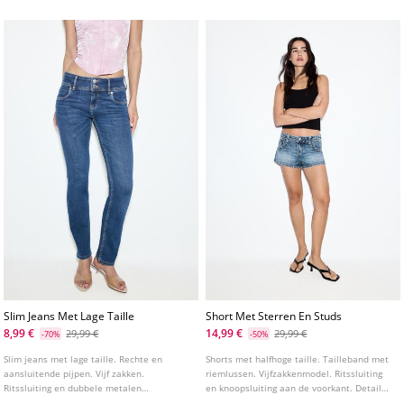
en achterzakken met paspel. Verkrijgbaar
knoop aan de voorkant.
in verschillende kleuren.
Slim Jeans Met Lage Taille
Short Met Sterren En Studs
8,99 €
14,99 €
29,99 €
29,99 €
-70%
-50%
Slim jeans met lage taille. Rechte en
Shorts met halfhoge taille. Tailleband met
aansluitende pijpen. Vijf zakken.
riemlussen. Vijfzakkenmodel. Ritssluiting
Ritssluiting en dubbele metalen
en knoopsluiting aan de voorkant. Detail
knoopsluiting aan de voorkant.
met studs en sterren.