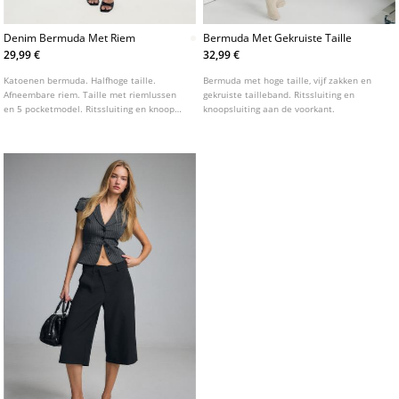
Denim Bermuda Met Riem
Bermuda Met Gekruiste Taille
29,99 €
32,99 €
Katoenen bermuda. Halfhoge taille.
Bermuda met hoge taille, vijf zakken en
Afneembare riem. Taille met riemlussen
gekruiste tailleband. Ritssluiting en
en 5 pocketmodel. Ritssluiting en knoop
knoopsluiting aan de voorkant.
aan de voorkant.