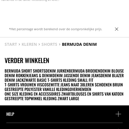
aan de voorkant.
*Het percentage wordt berekend over de oorspronkelijke prijs.
START
KLEREN
SHORTS
BERMUDA DENIM
VERDER WINKELEN
BERMUDA SHORT SHORTS
DENIM JURKEN
BERMUDA BROEKEN
DENIM BLOUSE
DENIM ROKKEN
JEANS & DENIM
DENIM JASSEN
DE DENIM JEANS
DENIM BLAZER
DENIM JACK
ZWARTE BASIC T-SHIRTS KLEDING SMALL FIT
T-SHIRTS VROUWEN VISCOSE
WITTE JEANS MAAT 38
LEREN SCHOENEN BRUIN
GESTREEPTE POLYESTER VANILLE KLEDING
OVERHEMDEN
ONE SIZE KLEDING EN ACCESSOIRES ZWART
BLOUSES EN SHIRTS VAN KATOEN
GESTREEPTE TOP
WINKEL KLEDING ZWART LARGE
HELP
Hulp en contact