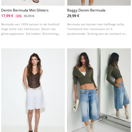
Denim Bermuda Met Glitters
Baggy Denim Bermuda
17,99 €
29,99 €
35,99 €
-50%
Bermuda van 100% katoen in de hoofstof.
Bermuda van katoen met halfhoge taille.
Hoge taille met riemlussen. Detail van
Tailleband met riemlussen en 5-
glitterapplicatie. Vijf zakken. Ritssluiting
pocketmodel. Sluiting aan de voorkant met
aan de voorkant met studs.
rits en knoop. Verkrijgbaar in diverse
kleuren.