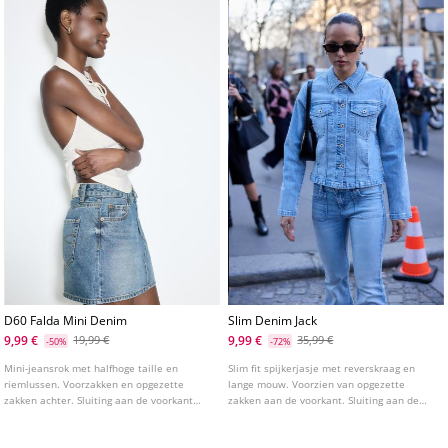
D60 Falda Mini Denim
Slim Denim Jack
9,99 €
9,99 €
19,99 €
35,99 €
-50%
-72%
Mini-jeansrok met halfhoge taille en
Slim fit spijkerjasje met reverskraag en
riemlussen. Voorzakken en opgezette
lange mouw. Voorzien van opgezette
zakken achter. Sluiting aan de voorkant
zakken aan de voorkant. Sluiting aan de
met rits en studs knoop. Verkrijgbaar in
voorkant met studs.
verschillende kleuren.