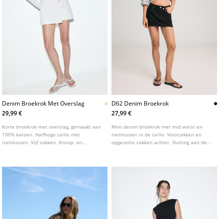
Denim Broekrok Met Overslag
D62 Denim Broekrok
29,99 €
27,99 €
Korte broekrok met overslag, gemaakt van
Mini denim broekrok met mid waist en
100% katoen. Halfhoge taille met
riemlussen in de taille. Voorzakken en
riemlussen. Vijf zakken. Knoop- en
opgezette zakken achter. Sluiting aan de
ritssluiting aan de zijkant.
voorkant met rits en metalen knoop.