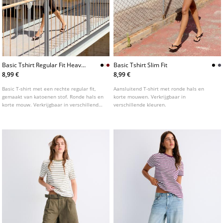
Basic Tshirt Regular Fit Heavy
Basic Tshirt Slim Fit
Weight
8,99 €
8,99 €
Basic T-shirt met een rechte regular fit,
Aansluitend T-shirt met ronde hals en
gemaakt van katoenen stof. Ronde hals en
korte mouwen. Verkrijgbaar in
korte mouw. Verkrijgbaar in verschillende
verschillende kleuren.
kleuren.