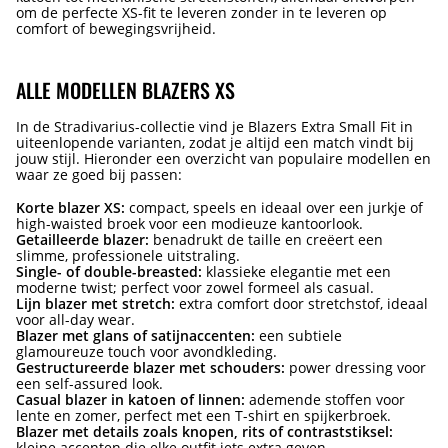
om de perfecte XS-fit te leveren zonder in te leveren op
comfort of bewegingsvrijheid.
ALLE MODELLEN BLAZERS XS
In de Stradivarius-collectie vind je Blazers Extra Small Fit in
uiteenlopende varianten, zodat je altijd een match vindt bij
jouw stijl. Hieronder een overzicht van populaire modellen en
waar ze goed bij passen:
Korte blazer XS:
compact, speels en ideaal over een jurkje of
high-waisted broek voor een modieuze kantoorlook.
Getailleerde blazer:
benadrukt de taille en creëert een
slimme, professionele uitstraling.
Single- of double-breasted:
klassieke elegantie met een
moderne twist; perfect voor zowel formeel als casual.
Lijn blazer met stretch:
extra comfort door stretchstof, ideaal
voor all-day wear.
Blazer met glans of satijnaccenten:
een subtiele
glamoureuze touch voor avondkleding.
Gestructureerde blazer met schouders:
power dressing voor
een self-assured look.
Casual blazer in katoen of linnen:
ademende stoffen voor
lente en zomer, perfect met een T-shirt en spijkerbroek.
Blazer met details zoals knopen, rits of contraststiksel:
kleine accenten die elke outfit iets extra geven.