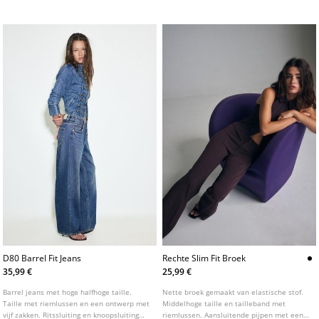
Dubbele knoopsluiting aan de voorkant en
een ceintuur van dezelfde stof om te
strikken.
D80 Barrel Fit Jeans
Rechte Slim Fit Broek
35,99 €
25,99 €
Barrel jeans met hoge halfhoge taille.
Nette broek gemaakt van elastische stof.
Taille met riemlussen en een ontwerp met
Middelhoge taille en tailleband met
vijf zakken. Ritssluiting en knoopsluiting
riemlussen. Aansluitende pijpen met een