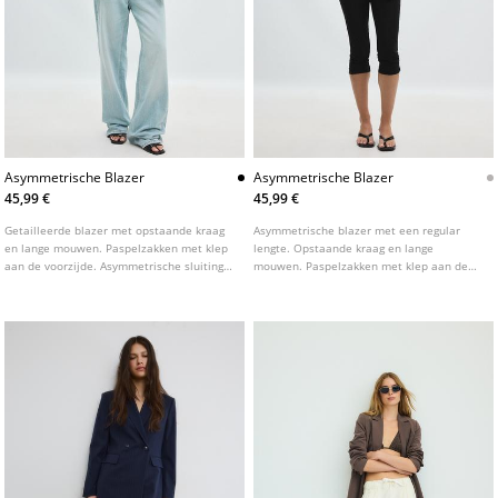
Asymmetrische Blazer
Asymmetrische Blazer
45,99 €
45,99 €
Getailleerde blazer met opstaande kraag
Asymmetrische blazer met een regular
en lange mouwen. Paspelzakken met klep
lengte. Opstaande kraag en lange
aan de voorzijde. Asymmetrische sluiting
mouwen. Paspelzakken met klep aan de
aan de voorzijde met knoop.
voorkant. Dubbele knoopsluiting aan de
voorkant.