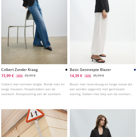
Colbert Zonder Kraag
Basic Gestreepte Blazer
15,99 €
14,39 €
39,99 €
35,99 €
-60%
-60%
Colbert met normale lengte. Ronde hals en
Blazer met reverskraag en lange mouw die
lange mouwen. Paspelzakken aan de
kan worden opgerold, met gestreepte
voorkant. Knoopsluiting aan de voorkant.
voering. Zakken met klep aan de voorkant.
Sluiting aan de voorkant met knoop.