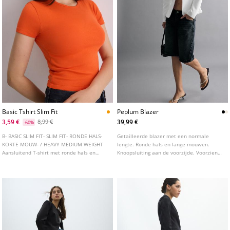
Basic Tshirt Slim Fit
Peplum Blazer
3,59 €
39,99 €
8,99 €
-60%
B- BASIC SLIM FIT- SLIM FIT- RONDE HALS-
Getailleerde blazer met een normale
KORTE MOUW- / HEAVY MEDIUM WEIGHT
lengte. Ronde hals en lange mouwen.
Aansluitend T-shirt met ronde hals en
Knoopsluiting aan de voorzijde. Voorzien
korte mouwen. Verkrijgbaar in
van schoudervullingen. Verkrijgbaar in
verschillende kleuren.
diverse kleuren.