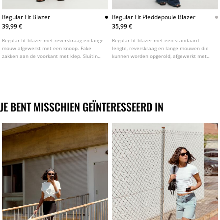
Regular Fit Blazer
Regular Fit Pieddepoule Blazer
39,99 €
35,99 €
Regular fit blazer met reverskraag en lange
Regular fit blazer met een standaard
mouw afgewerkt met een knoop. Fake
lengte, reverskraag en lange mouwen die
zakken aan de voorkant met klep. Sluiting
kunnen worden opgerold, afgewerkt met
aan de voorkant met knoop. Verkrijgbaar
een gestreepte voering. Pied-de-
in verschillende kleuren.
pouleprint. Klepzakken aan de voorkant.
Knoopsluiting aan de voorkant.
JE BENT MISSCHIEN GEÏNTERESSEERD IN