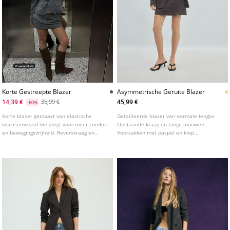
Korte Gestreepte Blazer
Asymmetrische Geruite Blazer
14,39 €
45,99 €
35,99 €
-60%
Korte blazer gemaakt van elastische
Getailleerde blazer van normale lengte.
viscosemixstof die zorgt voor meer comfort
Opstaande kraag en lange mouwen.
en bewegingsvrijheid. Reverskraag en
Voorzakken met paspel en klep.
lange mouw met uitlopende manchetten.
Asymmetrische knoopsluiting aan de
Paspelzakken met klep aan de voorkant.
voorkant.
Knoopsluiting aan de voorkant.