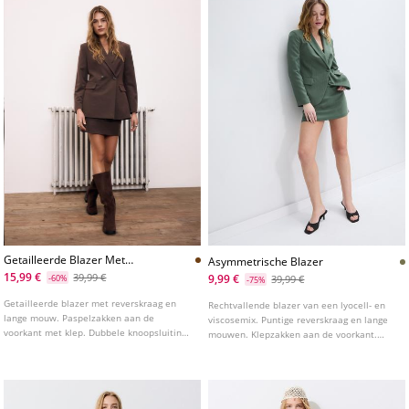
Getailleerde Blazer Met
Asymmetrische Blazer
Strepen
15,99 €
39,99 €
9,99 €
-60%
39,99 €
-75%
Getailleerde blazer met reverskraag en
Rechtvallende blazer van een lyocell- en
lange mouw. Paspelzakken aan de
viscosemix. Puntige reverskraag en lange
voorkant met klep. Dubbele knoopsluiting
mouwen. Klepzakken aan de voorkant.
aan de voorkant.
Asymmetrische knoopsluiting aan de
voorkant.