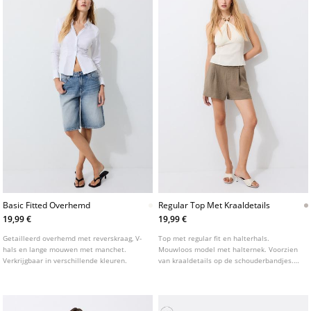
Basic Fitted Overhemd
Regular Top Met Kraaldetails
19,99 €
19,99 €
Getailleerd overhemd met reverskraag, V-
Top met regular fit en halterhals.
hals en lange mouwen met manchet.
Mouwloos model met halternek. Voorzien
Verkrijgbaar in verschillende kleuren.
van kraaldetails op de schouderbandjes.
Gemaakt van een gestructureerde stof en
afgewerkt met een striksluiting op de rug.