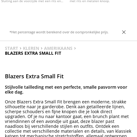
Sluiting aan de voorzijde met een rits en
met rits en metalen knoop.
knopen. Verkrijgbaar in diverse kleuren.
*Het percentage wordt berekend over de oorspronkelijke prijs.
START
KLEREN
AMERIKAANS
BLAZERS EXTRA SMALL FIT
Blazers Extra Small Fit
Stijlvolle tailleding met een perfecte, smalle pasvorm voor
elke dag.
Onze Blazers Extra Small Fit brengen een moderne, strakke
silhouette naar je garderobe. Denk aan getailleerde lijnen,
scherpe schouders en fijne knopen die je look direct
upgraden. Of je nu naar kantoor gaat, een brunch plant met
vriendinnen of een avondje uit gaat, deze blazer past
naadloos bij verschillende stijlen en outfits. Ontdek een
collectie met verschillende materialen en details, van klassiek
katoen tot mechanische stretchstoffen, allemaal ontworpen