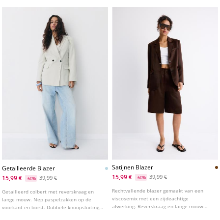
Satijnen Blazer
Getailleerde Blazer
15,99 €
39,99 €
15,99 €
39,99 €
-60%
-60%
Rechtvallende blazer gemaakt van een
Getailleerd colbert met reverskraag en
viscosemix met een zijdeachtige
lange mouw. Nep paspelzakken op de
afwerking. Reverskraag en lange mouw.
voorkant en borst. Dubbele knoopsluiting
Paspelezakken met klep aan de voorkant
aan de voorkant.