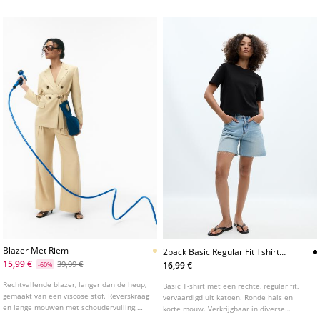
en een paspelezak op de borst.
Knoopsluiting aan de voorkant.
Blazer Met Riem
2pack Basic Regular Fit Tshirts
Met Korte Mouw
15,99 €
39,99 €
16,99 €
-60%
Rechtvallende blazer, langer dan de heup,
Basic T-shirt met een rechte, regular fit,
gemaakt van een viscose stof. Reverskraag
vervaardigd uit katoen. Ronde hals en
en lange mouwen met schoudervulling.
korte mouw. Verkrijgbaar in diverse
Paspelzakken met klep aan de voorkant.
kleuren.