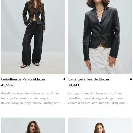
Getailleerde Peplumblazer
Korte Getailleerde Blazer
45,99 €
39,99 €
Getailleerde peplum-blazer van stof met
Korte getailleerde blazer van stof met
leereffect en een normale lengte.
leereffect. Reverskraag en lange mouw.
Reverskraag en lange mouw. Sluiting aan
Voorzakken met klep. Knoopsluiting aan de
de voorkant met haakjes.
voorkant met twee knopen.