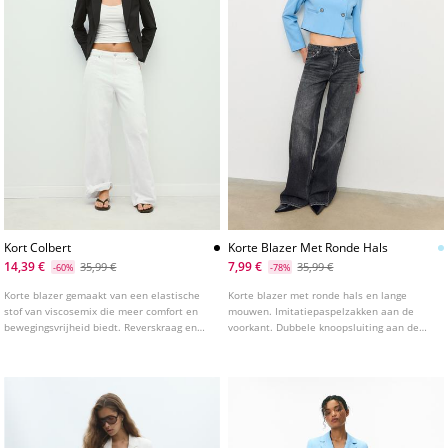
Kort Colbert
Korte Blazer Met Ronde Hals
14,39 €
7,99 €
35,99 €
35,99 €
-60%
-78%
Korte blazer gemaakt van een elastische
Korte blazer met ronde hals en lange
stof van viscosemix die meer comfort en
mouwen. Imitatiepaspelzakken aan de
bewegingsvrijheid biedt. Reverskraag en
voorkant. Dubbele knoopsluiting aan de
lange uitlopende mouwen. Paspelzakken
voorkant. Verkrijgbaar in diverse kleuren.
met klep aan de voorkant. Knoopsluiting
aan de voorkant.