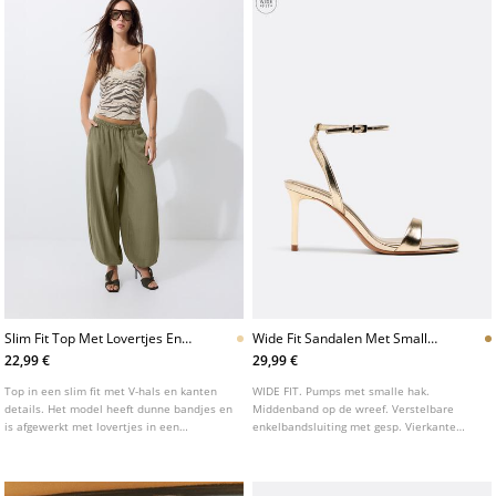
Slim Fit Top Met Lovertjes En
Wide Fit Sandalen Met Smalle
Dierenprint
Hak
22,99 €
29,99 €
Top in een slim fit met V-hals en kanten
WIDE FIT. Pumps met smalle hak.
details. Het model heeft dunne bandjes en
Middenband op de wreef. Verstelbare
is afgewerkt met lovertjes in een
enkelbandsluiting met gesp. Vierkante
dierenprint.
neus. Verkrijgbaar in goud en zwart.