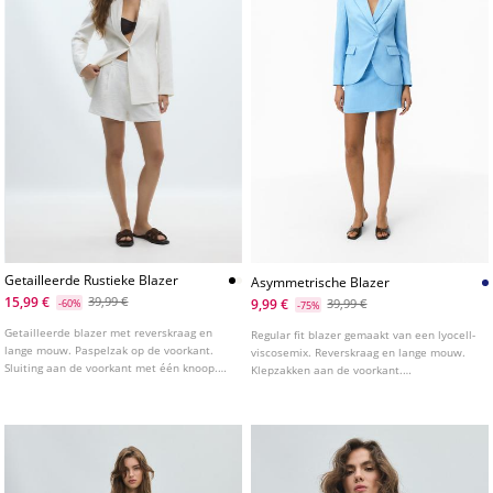
Getailleerde Rustieke Blazer
Asymmetrische Blazer
15,99 €
39,99 €
9,99 €
-60%
39,99 €
-75%
Getailleerde blazer met reverskraag en
Regular fit blazer gemaakt van een lyocell-
lange mouw. Paspelzak op de voorkant.
viscosemix. Reverskraag en lange mouw.
Sluiting aan de voorkant met één knoop.
Klepzakken aan de voorkant.
Verkrijgbaar in meerdere kleuren.
Asymmetrische knoopsluiting aan de
voorkant.