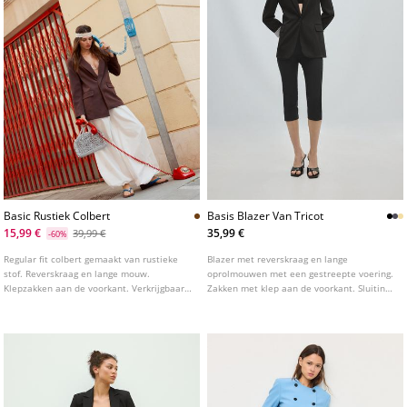
Basic Rustiek Colbert
Basis Blazer Van Tricot
15,99 €
35,99 €
39,99 €
-60%
Regular fit colbert gemaakt van rustieke
Blazer met reverskraag en lange
stof. Reverskraag en lange mouw.
oprolmouwen met een gestreepte voering.
Klepzakken aan de voorkant. Verkrijgbaar
Zakken met klep aan de voorkant. Sluiting
in verschillende kleuren.
aan de voorkant met knoop.