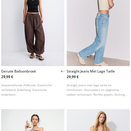
Geruite Balloonbroek
Straight Jeans Met Lage Taille
29,99 €
29,99 €
Soepelvallende Pofbroek. Elastische
Straight jeans met lage taille en
tailleband. Enkellang. Elastische
riemlussen. Voorzakken en opgezette
onderkant.
zakken achteraan. Rechte pijpen. Sluiting
vooraan met rits en studs.