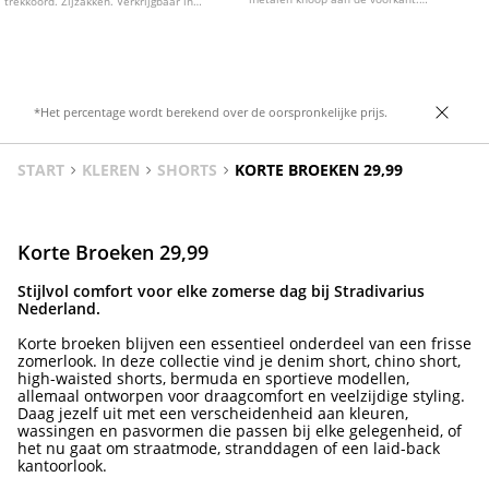
trekkoord. Zijzakken. Verkrijgbaar in
Stervormige studs als detail.
diverse kleuren.
*Het percentage wordt berekend over de oorspronkelijke prijs.
START
KLEREN
SHORTS
KORTE BROEKEN 29,99
Korte Broeken 29,99
Stijlvol comfort voor elke zomerse dag bij Stradivarius
Nederland.
Korte broeken blijven een essentieel onderdeel van een frisse
zomerlook. In deze collectie vind je denim short, chino short,
high-waisted shorts, bermuda en sportieve modellen,
allemaal ontworpen voor draagcomfort en veelzijdige styling.
Daag jezelf uit met een verscheidenheid aan kleuren,
wassingen en pasvormen die passen bij elke gelegenheid, of
het nu gaat om straatmode, stranddagen of een laid-back
kantoorlook.