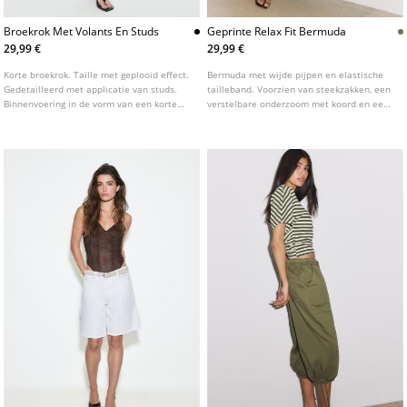
Broekrok Met Volants En Studs
Geprinte Relax Fit Bermuda
29,99 €
29,99 €
Korte broekrok. Taille met geplooid effect.
Bermuda met wijde pijpen en elastische
Gedetailleerd met applicatie van studs.
tailleband. Voorzien van steekzakken, een
Binnenvoering in de vorm van een korte
verstelbare onderzoom met koord en een
broek. Blinde ritssluiting aan de
trekkoordsluiting.
achterkant.