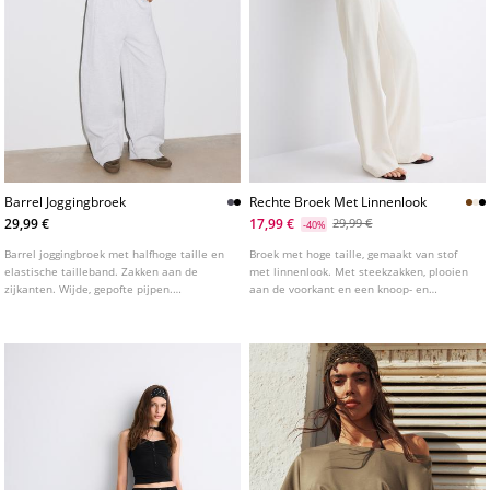
Barrel Joggingbroek
Rechte Broek Met Linnenlook
29,99 €
17,99 €
29,99 €
-40%
Barrel joggingbroek met halfhoge taille en
Broek met hoge taille, gemaakt van stof
elastische tailleband. Zakken aan de
met linnenlook. Met steekzakken, plooien
zijkanten. Wijde, gepofte pijpen.
aan de voorkant en een knoop- en
Verkrijgbaar in diverse kleuren.
ritssluiting. Wijde, rechte pijpen.
Verkrijgbaar in diverse kleuren.