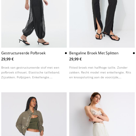
Gestructureerde Pofbroek
Bengaline Broek Met Splitten
29,99 €
29,99 €
Broek van gestructureerde stof met een
Fitted broek met halfhoge taille. Zonder
pofbroek silhouet. Elastische tailleband.
zakken. Recht model met enkellengte. Rits
Zijzakken. Pofpijpen. Enkellengte.
en knoopsluiting aan de voorzijde,
Elastische zoom.
riemlussen. Splitten bij de zoom. Voorzien
van siernaden aan de voorzijde.