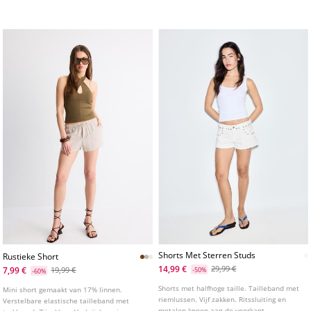
Sluiting aan de voorkant met rits en studs.
achterkant. Sluiting aan de voorkant met
Verkrijgbaar in verschillende kleuren.
rits en dubbele studs. Verkrijgbaar in
diverse kleuren.
Shorts Met Sterren Studs
Rustieke Short
14,99 €
29,99 €
7,99 €
19,99 €
-50%
-60%
Shorts met halfhoge taille. Tailleband met
Mini short gemaakt van 17% linnen.
riemlussen. Vijf zakken. Ritssluiting en
Verstelbare elastische tailleband met
metalen knoop aan de voorkant.