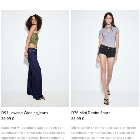
kleuren. Taille: Regular waist, tot aan de
en studs aan de voorkant. Verkrijgbaar in
navel Stof: Comfort
verschillende kleuren.
D91 Lowrise Wideleg Jeans
D76 Mini Denim Short
29,99 €
25,99 €
Jeans met wijde pijpen, lage taille en een
Micro denim short met lage taille en brede
tailleband met riemlussen. Voorzakken en
tailleband met riemlussen. Voorzakken en
opgezette zakken achter. Rechte pijpen.
opgezette zakken met klep en knoop op de