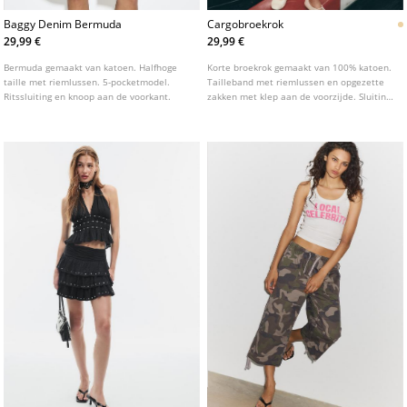
Baggy Denim Bermuda
Cargobroekrok
29,99 €
29,99 €
Bermuda gemaakt van katoen. Halfhoge
Korte broekrok gemaakt van 100% katoen.
taille met riemlussen. 5-pocketmodel.
Tailleband met riemlussen en opgezette
Ritssluiting en knoop aan de voorkant.
zakken met klep aan de voorzijde. Sluiting
aan de voorzijde met rits en metalen
knoop.