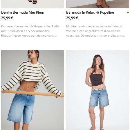
Denim Bermuda Met Riem
Bermuda In Relax Fit Popeline
29,99 €
29,99 €
Katoenen bermuda. Halfhoge taille. Taille
Midi-bermuda met elastische tailleband.
met riemlussen en 5 pocketmodel.
Voorzien van opgestikte zakken aan de
Ritssluiting en knoop aan de voorkant.
voorzijde. De onderkant is verstelbaar met
Afneembare riem.
een koordje en het model heeft een
koordsluiting.