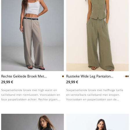
Rechte Geklede Broek Met
Rustieke Wide Leg Pantalon
Riem
Met Verstelbare Knopen
29,99 €
29,99 €
Soepelvallende broek met high waist en
Soepelvallende broek met halfhoge taille
tailleband met riemlussen. Voorzakken en
en verstelbare tailleband met knopen.
faux paspelzakken achter. Rechte pijpen.
Voorzakken en paspelzakken aan de
Afneembare ceintuur met studs gesp.
achterzijde. Plooidetail aan de voorzijde.
Sluiting aan de voorzijde met rits, knoop
aan de binnenzijde en metalen haakje.