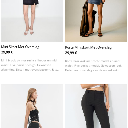
Mini Skort Met Overslag
Korte Miniskort Met Overslag
29,99 €
29,99 €
Mini broekrok met recht silhouet en mid
Korte broekrok met recht model en mid
waist. Five pocket design. Gewassen
waist. Five pocket model. Gewassen look.
afwerking. Detail met overslagzoom. Rits
Detail met overslag aan de onderkant.
en knoopsluiting aan de voorkant.
Sluiting aan de voorzijde met rits en een
knoop aan de zijkant.