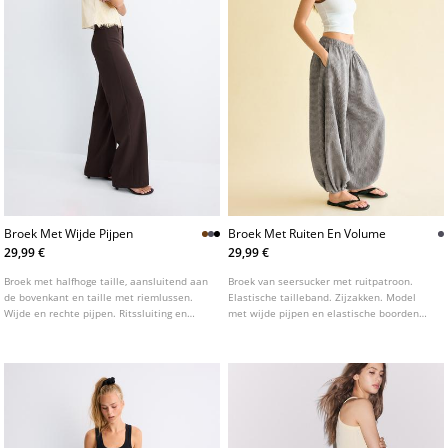
Broek Met Wijde Pijpen
Broek Met Ruiten En Volume
29,99 €
29,99 €
Broek met halfhoge taille, aansluitend aan
Broek van seersucker met ruitpatroon.
de bovenkant en taille met riemlussen.
Elastische tailleband. Zijzakken. Model
Wijde en rechte pijpen. Ritssluiting en
met wijde pijpen en elastische boorden
knoop aan de voorkant. Verkrijgbaar in
aan de onderkant.
diverse kleuren.