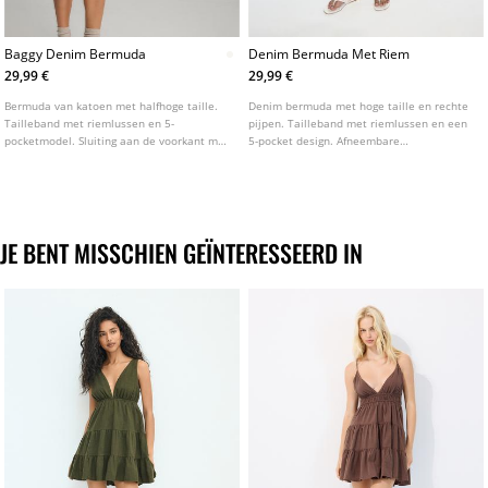
Baggy Denim Bermuda
Denim Bermuda Met Riem
29,99 €
29,99 €
Bermuda van katoen met halfhoge taille.
Denim bermuda met hoge taille en rechte
Tailleband met riemlussen en 5-
pijpen. Tailleband met riemlussen en een
pocketmodel. Sluiting aan de voorkant met
5-pocket design. Afneembare
rits en knoop. Verkrijgbaar in diverse
contrasterende riem. Verkrijgbaar in
kleuren.
verschillende kleuren.
JE BENT MISSCHIEN GEÏNTERESSEERD IN