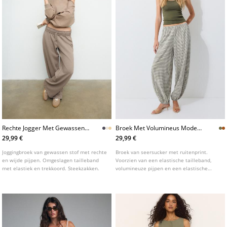
Rechte Jogger Met Gewassen
Broek Met Volumineus Model
Effect
En Ruitenprint
29,99 €
29,99 €
Joggingbroek van gewassen stof met rechte
Broek van seersucker met ruitenprint.
en wijde pijpen. Omgeslagen tailleband
Voorzien van een elastische tailleband,
met elastiek en trekkoord. Steekzakken.
volumineuze pijpen en een elastische
boord aan de onderkant.