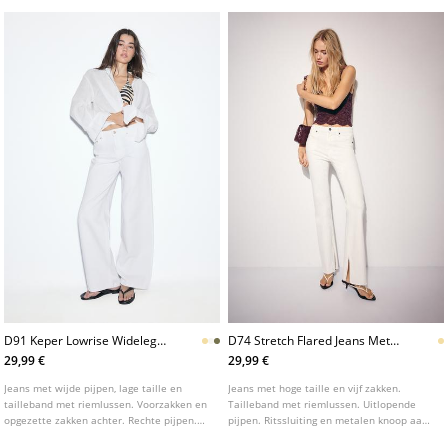
verschillende kleuren.
D91 Keper Lowrise Wideleg
D74 Stretch Flared Jeans Met
Jeans
Split
29,99 €
29,99 €
Jeans met wijde pijpen, lage taille en
Jeans met hoge taille en vijf zakken.
tailleband met riemlussen. Voorzakken en
Tailleband met riemlussen. Uitlopende
opgezette zakken achter. Rechte pijpen.
pijpen. Ritssluiting en metalen knoop aan
Sluiting aan de voorkant met rits en
de voorkant. Verkrijgbaar in verschillende