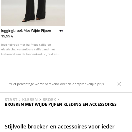
Joggingbroek Met Wijde Pijpen
19,99 €
Joggingbroek met halfhoge taille en
elastische, verstelbare tailleband met
trekkoord aan de binnenkant. Zijzakken.
Wijde, rechte pijpen. Verkrijgbaar in
verschillende kleuren.
*Het percentage wordt berekend over de oorspronkelijke prijs.
START
KLEREN
BROEK
BROEKEN MET WIJDE PIJPEN KLEDING EN ACCESSOIRES
Stijlvolle broeken en accessoires voor ieder