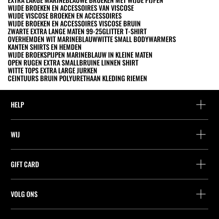
WIJDE BROEKEN EN ACCESSOIRES VAN VISCOSE
WIJDE VISCOSE BROEKEN EN ACCESSOIRES
WIJDE BROEKEN EN ACCESSOIRES VISCOSE BRUIN
ZWARTE EXTRA LANGE MATEN 99-25
GLITTER T-SHIRT
OVERHEMDEN WIT MARINEBLAUW
WITTE SMALL BODYWARMERS
KANTEN SHIRTS EN HEMDEN
WIJDE BROEKSPIJPEN MARINEBLAUW IN KLEINE MATEN
OPEN RUGEN EXTRA SMALL
BRUINE LINNEN SHIRT
WITTE TOPS EXTRA LARGE JURKEN
CEINTUURS BRUIN POLYURETHAAN KLEDING RIEMEN
HELP
Hulp en contact
WIJ
Leveringspunt zoeken
Leveringspunt zoeken
Vind je bestelling
GIFT CARD
Zoek een winkel
Retournering als gast
Leveringspunt zoeken
Vennootschap
Vind je ticket
VOLG ONS
Saldo Opvragen
Werk bij Stradivarius
Leveringspunt zoeken
Aankoop van Cadeaubon
Company Profile
Stradivarius ID