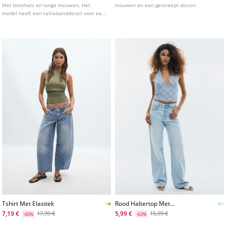
Met boothals en lange mouwen. Het
mouwen en een gestreept dessin.
model heeft een taillebanddetail voor een
flatterend effect. Verkrijgbaar in diverse
kleuren.
Tshirt Met Elastiek
Rood Haltertop Met
Stippenprint
7,19 €
5,99 €
17,99 €
15,99 €
-60%
-63%