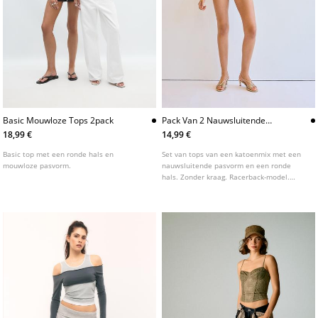
Basic Mouwloze Tops 2pack
Pack Van 2 Nauwsluitende
Racerback Tops
18,99 €
14,99 €
Basic top met een ronde hals en
Set van tops van een katoenmix met een
mouwloze pasvorm.
nauwsluitende pasvorm en een ronde
hals. Zonder kraag. Racerback-model.
Afgewerkt met geribbelde structuur.