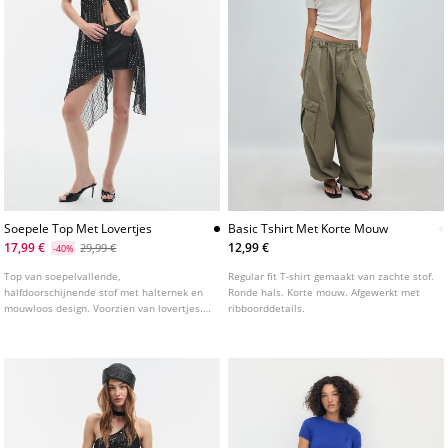
Soepele Top Met Lovertjes
Basic Tshirt Met Korte Mouw
17,99 €
12,99 €
29,99 €
-40%
Top van soepelvallende,
Regular fit T-shirt gemaakt van zachte stof.
halfdoorschijnende stof met halternek en
Ronde hals. Korte mouw. Afgewerkt met
mouwloos design. Voorzien van lovertjes.
ribboorddetails.
Asymmetrische zoom. Striksluiting op de
rug.