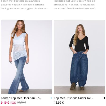
T-shirt met boothals en mouwloze
Haltertop met verstelbare V-hals en
pasvorm. Voorzien van een elastische
striksluiting in de nek. Aansluitende
honingraatzoom. Verkrijgbaar in diverse
onderkant. Detail van bedrukte stof.
kleuren.
Kanten Top Met Plooi Aan De
Top Met Uitsnede Onder De
Zijkant
Borst
9,19 €
15,99 €
22,99 €
-60%