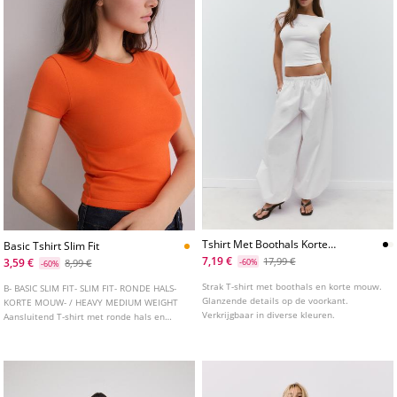
Tshirt Met Boothals Korte
Basic Tshirt Slim Fit
Mouw En Glitter Van One
7,19 €
17,99 €
3,59 €
8,99 €
-60%
-60%
Dilemma
Strak T-shirt met boothals en korte mouw.
B- BASIC SLIM FIT- SLIM FIT- RONDE HALS-
Glanzende details op de voorkant.
KORTE MOUW- / HEAVY MEDIUM WEIGHT
Verkrijgbaar in diverse kleuren.
Aansluitend T-shirt met ronde hals en
korte mouwen. Verkrijgbaar in
verschillende kleuren.