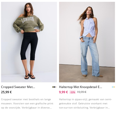
Cropped Sweater Met
Haltertop Met Knoopdetail En
Boothals
Kreukeleffect
25,99 €
9,99 €
19,99 €
-50%
Cropped sweater met boothals en lange
Haltertop in qipao-stijl, gemaakt van semi-
mouwen. Voorzien van een grafische print
gekreukte stof. Gekruiste voorkant met
op de voorzijde. Verkrijgbaar in diverse
ton-sur-ton striksluiting. Verkrijgbaar in
kleuren.
verschillende kleuren.