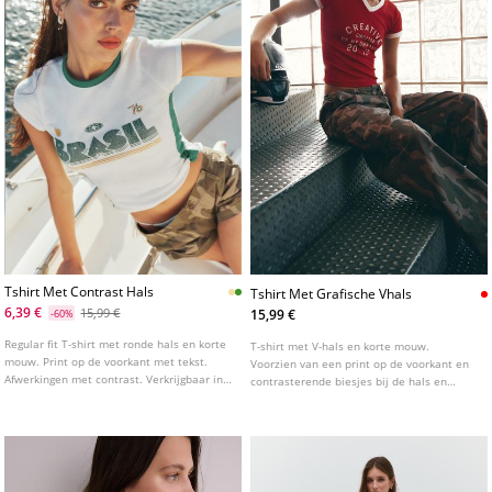
Tshirt Met Contrast Hals
Tshirt Met Grafische Vhals
6,39 €
15,99 €
15,99 €
-60%
Regular fit T-shirt met ronde hals en korte
T-shirt met V-hals en korte mouw.
mouw. Print op de voorkant met tekst.
Voorzien van een print op de voorkant en
Afwerkingen met contrast. Verkrijgbaar in
contrasterende biesjes bij de hals en
diverse kleuren.
mouwen.