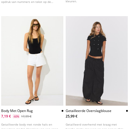
kleuren.
opdruk van nummers en tekst op de
voorkant. Afgewerkt met contrasterende
strepen op de hals en mouwen.
Verkrijgbaar in verschillende kleuren.
Body Met Open Rug
Getailleerde Overslagblouse
7,19 €
25,99 €
17,99 €
-60%
Getailleerde body met ronde hals en
Getailleerd overhemd met kraag met
mouwloos model. Voorzien van een open
bandje, korte mouwen en een eenvoudige