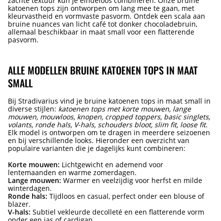
zachte textuur kun je eindeloos combineren. Onze bruine
katoenen tops zijn ontworpen om lang mee te gaan, met
kleurvastheid en vormvaste pasvorm. Ontdek een scala aan
bruine nuances van licht café tot donker chocoladebruin,
allemaal beschikbaar in maat small voor een flatterende
pasvorm.
ALLE MODELLEN BRUINE KATOENEN TOPS IN MAAT
SMALL
Bij Stradivarius vind je bruine katoenen tops in maat small in
diverse stijlen:
katoenen tops met korte mouwen, lange
mouwen, mouwloos, knopen, cropped toppers, basic singlets,
volants, ronde hals, V-hals, schouders bloot, slim fit, loose fit
.
Elk model is ontworpen om te dragen in meerdere seizoenen
en bij verschillende looks. Hieronder een overzicht van
populaire varianten die je dagelijks kunt combineren:
Korte mouwen:
Lichtgewicht en ademend voor
lentemaanden en warme zomerdagen.
Lange mouwen:
Warmer en veelzijdig voor herfst en milde
winterdagen.
Ronde hals:
Tijdloos en casual, perfect onder een blouse of
blazer.
V-hals:
Subtiel vekleurde decolleté en een flatterende vorm
onder een jas of cardigan.