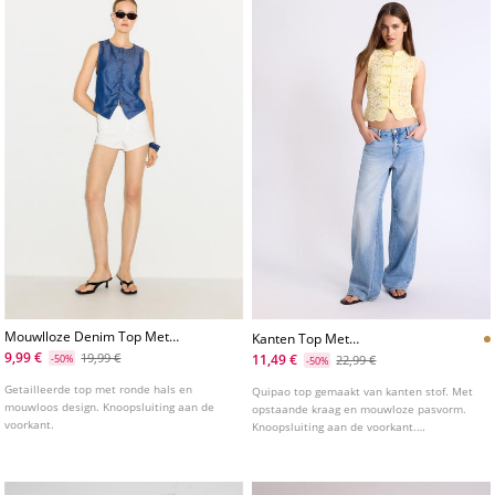
Mouwlloze Denim Top Met
Kanten Top Met
Knopen
Houtjetouwtjeknopen
9,99 €
19,99 €
11,49 €
-50%
22,99 €
-50%
Getailleerde top met ronde hals en
Quipao top gemaakt van kanten stof. Met
mouwloos design. Knoopsluiting aan de
opstaande kraag en mouwloze pasvorm.
voorkant.
Knoopsluiting aan de voorkant.
Verkrijgbaar in diverse kleuren.