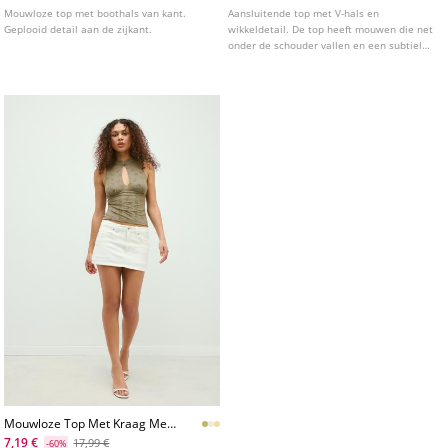
Mouwloze top met boothals van kant.
Aansluitende top met V-hals en
Geplooid detail aan de zijkant.
wikkeldetail. De top heeft mouwen die net
onder de schouder vallen en een subtiele
uitsnede onder de borst. Verkrijgbaar in
diverse kleuren.
Mouwloze Top Met Kraag Met
Bandje
7,19 €
17,99 €
-60%