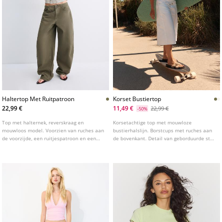
Haltertop Met Ruitpatroon
Korset Bustiertop
22,99 €
11,49 €
22,99 €
-50%
Top met halternek, reverskraag en
Korsetachtige top met mouwloze
mouwloos model. Voorzien van ruches aan
bustierhalslijn. Borstcups met ruches aan
de voorzijde, een ruitjespatroon en een
de bovenkant. Detail van geborduurde stof
knoopsluiting aan de voorzijde.
in bijpassende kleur. Verkrijgbaar in
verschillende kleuren.