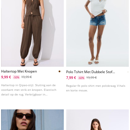
Haltertop Met Knopen
Polo Tshirt Met Dubbele Stof
En Korte Mouw
9,99 €
19,99 €
7,99 €
-50%
19,99 €
-60%
Haltertop in Qipao-stijl. Sluiting aan de
Regular fit polo shirt met polokraag, V-hals
voorkant met strik en knopen. Elastisch
en korte mouw.
detail op de rug. Verkrijgbaar in
verschillende kleuren.