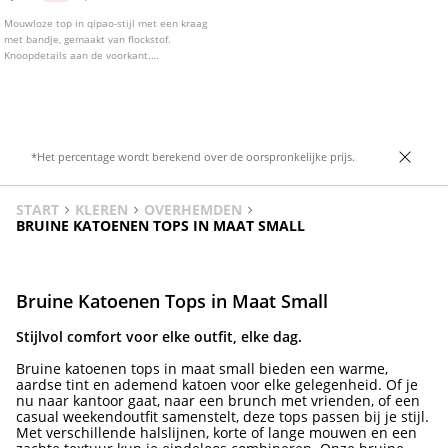
Mouwloze top in qipao-stijl met een kraag
met bandje, gemaakt van flockstof.
Knoopdetails aan de voorkant.
Verkrijgbaar in verschillende kleuren.
*Het percentage wordt berekend over de oorspronkelijke prijs.
START
KLEREN
OVERHEMDEN
BRUINE KATOENEN TOPS IN MAAT SMALL
Bruine Katoenen Tops in Maat Small
Stijlvol comfort voor elke outfit, elke dag.
Bruine katoenen tops in maat small bieden een warme,
aardse tint en ademend katoen voor elke gelegenheid. Of je
nu naar kantoor gaat, naar een brunch met vrienden, of een
casual weekendoutfit samenstelt, deze tops passen bij je stijl.
Met verschillende halslijnen, korte of lange mouwen en een