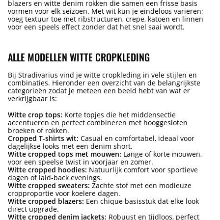
blazers en witte denim rokken die samen een frisse basis
vormen voor elk seizoen. Met wit kun je eindeloos variëren;
voeg textuur toe met ribstructuren, crepe, katoen en linnen
voor een speels effect zonder dat het snel saai wordt.
ALLE MODELLEN WITTE CROPKLEDING
Bij Stradivarius vind je witte cropkleding in vele stijlen en
combinaties. Hieronder een overzicht van de belangrijkste
categorieën zodat je meteen een beeld hebt van wat er
verkrijgbaar is:
Witte crop tops:
Korte topjes die het middensectie
accentueren en perfect combineren met hooggesloten
broeken of rokken.
Cropped T-shirts wit:
Casual en comfortabel, ideaal voor
dagelijkse looks met een denim short.
Witte cropped tops met mouwen:
Lange of korte mouwen,
voor een speelse twist in voorjaar en zomer.
Witte cropped hoodies:
Natuurlijk comfort voor sportieve
dagen of laid-back evenings.
Witte cropped sweaters:
Zachte stof met een modieuze
cropproportie voor koelere dagen.
Witte cropped blazers:
Een chique basisstuk dat elke look
direct upgrade.
Witte cropped denim jackets:
Robuust en tijdloos, perfect