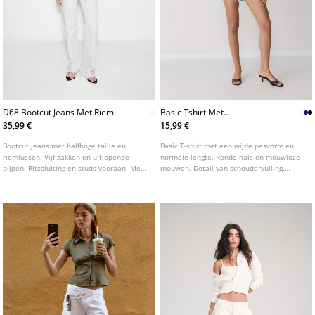
D68 Bootcut Jeans Met Riem
Basic Tshirt Met
Schoudervulling
35,99 €
15,99 €
Bootcut jeans met halfhoge taille en
Basic T-shirt met een wijde pasvorm en
riemlussen. Vijf zakken en uitlopende
normale lengte. Ronde hals en mouwloze
pijpen. Ritssluiting en studs vooraan. Met
mouwen. Detail van schoudervulling.
riemdetail.
Verkrijgbaar in verschillende kleuren.