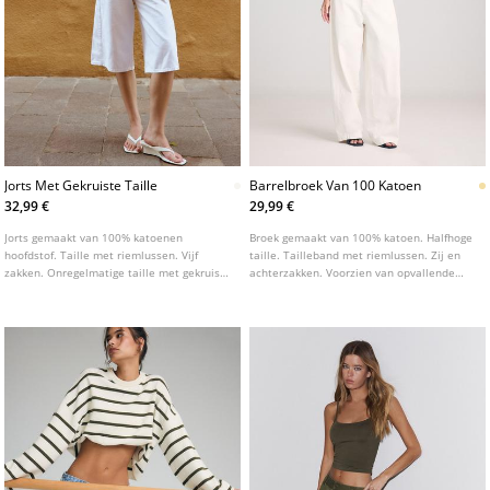
Jorts Met Gekruiste Taille
Barrelbroek Van 100 Katoen
32,99 €
29,99 €
Jorts gemaakt van 100% katoenen
Broek gemaakt van 100% katoen. Halfhoge
hoofdstof. Taille met riemlussen. Vijf
taille. Tailleband met riemlussen. Zij en
zakken. Onregelmatige taille met gekruiste
achterzakken. Voorzien van opvallende
ritssluiting en dubbele knoopsluiting aan
stiksels aan de voorzijde. Rits en
de voorkant.
knoopsluiting aan de voorkant.