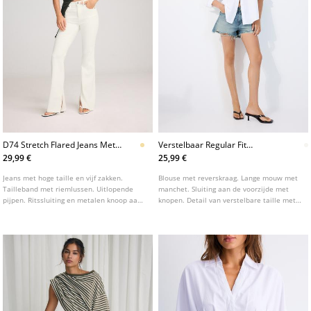
D74 Stretch Flared Jeans Met
Verstelbaar Regular Fit
Split
Popeline Overhemd
29,99 €
25,99 €
Jeans met hoge taille en vijf zakken.
Blouse met reverskraag. Lange mouw met
Tailleband met riemlussen. Uitlopende
manchet. Sluiting aan de voorzijde met
pijpen. Ritssluiting en metalen knoop aan
knopen. Detail van verstelbare taille met
de voorkant. Verkrijgbaar in verschillende
knoop aan de achterzijde.
kleuren.