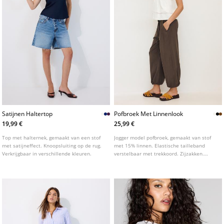
Satijnen Haltertop
Pofbroek Met Linnenlook
19,99 €
25,99 €
Top met halternek, gemaakt van een stof
Jogger model pofbroek, gemaakt van stof
met satijneffect. Knoopsluiting op de rug.
met 15% linnen. Elastische tailleband
Verkrijgbaar in verschillende kleuren.
verstelbaar met trekkoord. Zijzakken.
Elastische boorden onderaan. Verkrijgbaar
in diverse kleuren.