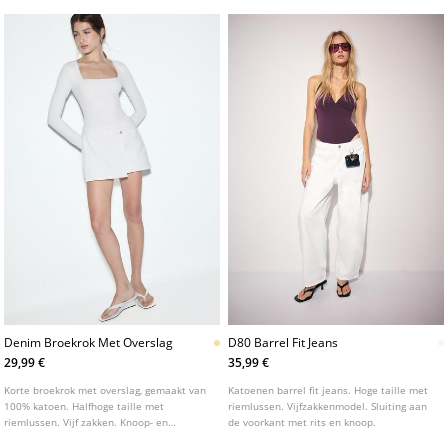
Denim Broekrok Met Overslag
D80 Barrel Fit Jeans
29,99 €
35,99 €
Korte broekrok met overslag, gemaakt van
Katoenen barrel fit jeans. Hoge taille met
100% katoen. Halfhoge taille met
riemlussen. Vijfzakkenmodel. Sluiting aan
riemlussen. Vijf zakken. Knoop- en
de voorkant met rits en knoop.
ritssluiting aan de zijkant.