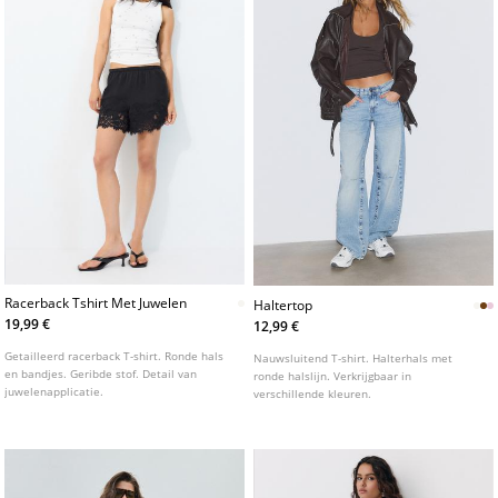
Racerback Tshirt Met Juwelen
Haltertop
19,99 €
12,99 €
Getailleerd racerback T-shirt. Ronde hals
Nauwsluitend T-shirt. Halterhals met
en bandjes. Geribde stof. Detail van
ronde halslijn. Verkrijgbaar in
juwelenapplicatie.
verschillende kleuren.