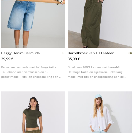
Baggy Denim Bermuda
Barrelbroek Van 100 Katoen
29,99 €
35,99 €
Katoenen bermuda met halfhoge taille.
Broek van 100% katoen met barrel-fit.
Tailleband met riemlussen en 5-
Halfhoge taille en zijzakken. Enkellang
pocketmodel. Rits- en knoopsluiting aan de
model met rits en knoopsluiting aan de
voorkant. Verkrijgbaar in verschillende
voorzijde. Voorzien van bandplooien aan
kleuren.
de voorkant.