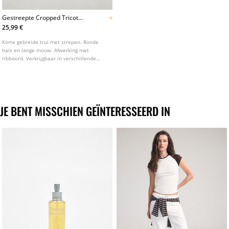
Gestreepte Cropped Tricot
Trui
25,99 €
Korte gebreide trui met strepen. Ronde
hals en lange mouw. Afwerking met
ribboord. Verkrijgbaar in verschillende
kleuren.
JE BENT MISSCHIEN GEÏNTERESSEERD IN