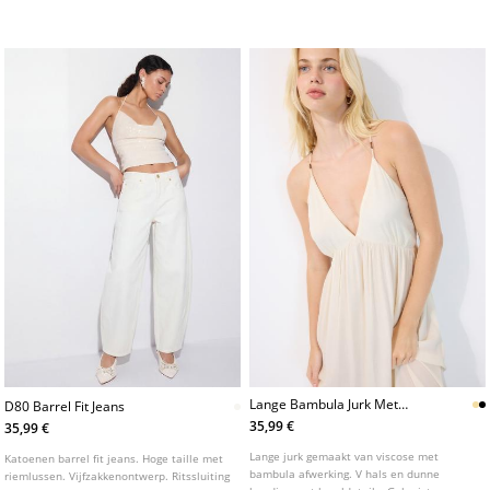
kleuren.
Lange Bambula Jurk Met
D80 Barrel Fit Jeans
Kralenbandjes
35,99 €
35,99 €
Lange jurk gemaakt van viscose met
Katoenen barrel fit jeans. Hoge taille met
bambula afwerking. V hals en dunne
riemlussen. Vijfzakkenontwerp. Ritssluiting