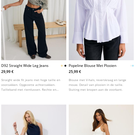
D92 Straight Wide Leg Jeans
Popeline Blouse Met Plooien
29,99 €
25,99 €
Straight wide fit jeans met hoge taille en
Blouse met V-hals, reverskraag en lange
voorzakken. Opgezette achterzakken.
mouw. Detail van plooien in de taille.
Tailleband met riemlussen. Rechte en
Sluiting met knopen aan de voorkant.
wijde pijpen. Sluiting aan de voorkant met
rits en metalen knoop. Verkrijgbaar in
verschillende kleuren.