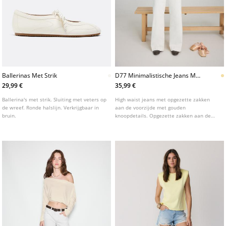
Ballerinas Met Strik
D77 Minimalistische Jeans Met
Zakken
29,99 €
35,99 €
Ballerina's met strik. Sluiting met veters op
High waist jeans met opgezette zakken
de wreef. Ronde halslijn. Verkrijgbaar in
aan de voorzijde met gouden
bruin.
knoopdetails. Opgezette zakken aan de
achterzijde. Onderkant afgewerkt met een
uitlopende snit. Sluiting aan de voorzijde
met rits en knoop. Verkrijgbaar in diverse
kleuren.