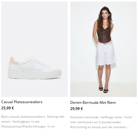
Casual Plateausneakers
Denim Bermuda Met Riem
25,99 €
29,99 €
Basis casual plateausneakers. Sluiting met
Katoenen bermuda. Halfhoge taille. Taille
veters. Verkrijgbaar in wit.
met riemlussen en 5 pocketmodel.
Plateaustraat/Platformhoogte: 5 cm
Ritssluiting en knoop aan de voorkant.
Afneembare riem.