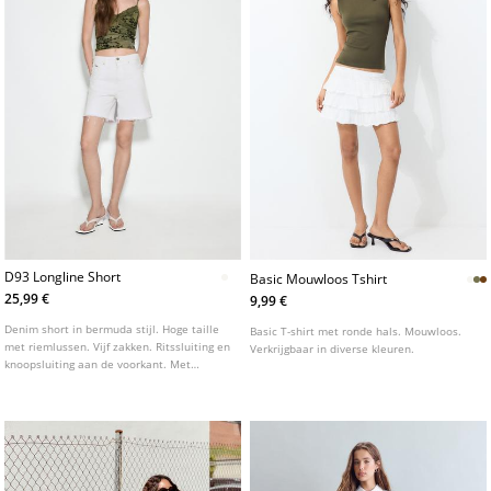
D93 Longline Short
Basic Mouwloos Tshirt
25,99 €
9,99 €
Denim short in bermuda stijl. Hoge taille
Basic T-shirt met ronde hals. Mouwloos.
met riemlussen. Vijf zakken. Ritssluiting en
Verkrijgbaar in diverse kleuren.
knoopsluiting aan de voorkant. Met
scheuren en gerafelde zoom. Verkrijgbaar
in verschillende kleuren.