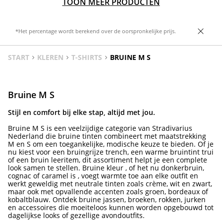
TOON MEER PRODUCTEN
*Het percentage wordt berekend over de oorspronkelijke prijs.
START
KLEREN
T-SHIRTS
BRUINE M S
Bruine M S
Stijl en comfort bij elke stap, altijd met jou.
Bruine M S is een veelzijdige categorie van Stradivarius
Nederland die bruine tinten combineert met maatstrekking
M en S om een toegankelijke, modische keuze te bieden. Of je
nu kiest voor een bruingrijze trench, een warme bruintint trui
of een bruin leeritem, dit assortiment helpt je een complete
look samen te stellen. Bruine kleur , of het nu donkerbruin,
cognac of caramel is , voegt warmte toe aan elke outfit en
werkt geweldig met neutrale tinten zoals crème, wit en zwart,
maar ook met opvallende accenten zoals groen, bordeaux of
kobaltblauw. Ontdek bruine jassen, broeken, rokken, jurken
en accessoires die moeiteloos kunnen worden opgebouwd tot
dagelijkse looks of gezellige avondoutfits.