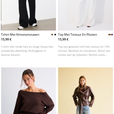
Tshirt Met Kimonomouwen
Top Met Textuur En Plooien
15,99 €
15,99 €
T-shirt met ronde hals en lange mouw met
Top van geweven stof met textuur en 19%
uitlopende afwerking. Verkrijgbaar in
viscose. Boothals en mouwloos. Detail van
diverse kleuren.
ruches aan de zijkanten. Rechte zoom.
Verkrijgbaar in verschillende kleuren.