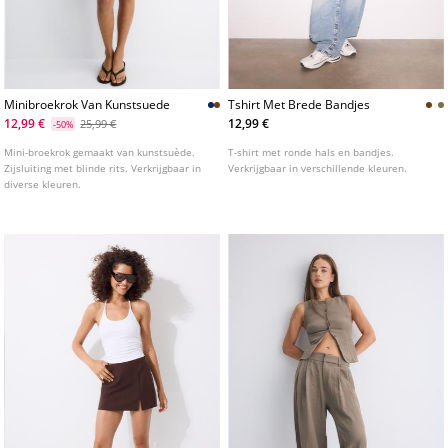
Minibroekrok Van Kunstsuede
Tshirt Met Brede Bandjes
12,99 €
12,99 €
25,99 €
-50%
Mini-broekrok gemaakt van kunstsuède.
T-shirt met ronde hals en bandjes.
Zijsluiting met blinde rits. Verkrijgbaar in
Verkrijgbaar in verschillende kleuren.
diverse kleuren.