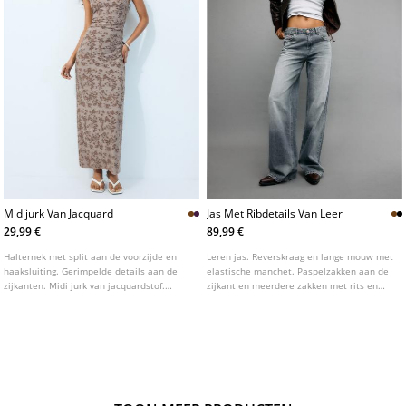
Midijurk Van Jacquard
Jas Met Ribdetails Van Leer
29,99 €
89,99 €
Halternek met split aan de voorzijde en
Leren jas. Reverskraag en lange mouw met
haaksluiting. Gerimpelde details aan de
elastische manchet. Paspelzakken aan de
zijkanten. Midi jurk van jacquardstof.
zijkant en meerdere zakken met rits en
Getailleerd model. Verkrijgbaar in
knopen op de borst. Afwerking met
verschillende kleuren.
bijpassende ribgebreide stof. Ritssluiting
aan de voorkant.