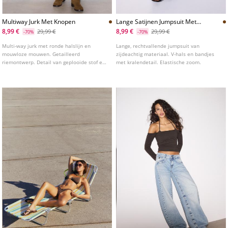
Multiway Jurk Met Knopen
Lange Satijnen Jumpsuit Met
Kralen
8,99 €
8,99 €
29,99 €
29,99 €
-70%
-70%
Multi-way jurk met ronde halslijn en
Lange, rechtvallende jumpsuit van
mouwloze mouwen. Getailleerd
zijdeachtig materiaal. V-hals en bandjes
riemontwerp. Detail van geplooide stof en
met kralendetail. Elastische zoom.
knopen.