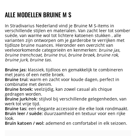
ALLE MODELLEN BRUINE M S
In Stradivarius Nederland vind je Bruine M S-items in
verschillende stijlen en materialen. Van zacht leer tot somber
suède, van warme wol tot lichtere katoenen stukken , alle
varianten zijn ontworpen om je garderobe te verrijken met
tijdloze bruine nuances. Hieronder een overzicht van
veelvoorkomende categorieën en kenmerken:
bruine jas,
bruine trenchcoat, bruine trui, bruine broek, bruine rok,
bruine jurk, bruine tas
.
Bruine jas:
klassiek, tijdloos en gemakkelijk te combineren
met jeans of een nette broek.
Bruine trui:
warm en zacht voor koude dagen, perfect in
combinatie met denim.
Bruine broek:
veelzijdig, kan zowel casual als chique
gedragen worden.
Bruine jurk/rok:
stijlvol bij verschillende gelegenheden, van
werk tot vrije tijd.
Bruine tas:
een elegante accessoire die elke look rondmaakt.
Bruin leer / suède:
duurzaamheid en textuur voor een rijke
look.
Bruin katoen / wol:
ademend en comfortabel in elk seizoen.