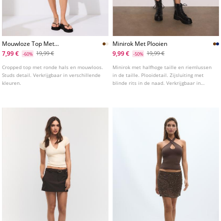
Mouwloze Top Met
Minirok Met Plooien
Borduurwerk En Studs
7,99 €
9,99 €
19,99 €
19,99 €
-60%
-50%
Cropped top met ronde hals en mouwloos.
Minirok met halfhoge taille en riemlussen
Studs detail. Verkrijgbaar in verschillende
in de taille. Plooidetail. Zijsluiting met
kleuren.
blinde rits in de naad. Verkrijgbaar in
diverse kleuren.