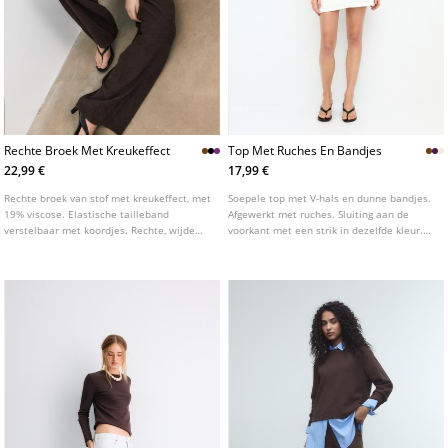
Rechte Broek Met Kreukeffect
Top Met Ruches En Bandjes
22,99 €
17,99 €
Rechte broek van stof met kreukeffect, met
Soepele top met V-hals en dunne bandjes.
19% viscose. Elastische tailleband
Afgewerkt met ruches. Sluiting aan de
verstelbaar met koordjes. Rechte, wijde
voorkant met een strik in dezelfde kleur.
pijpen. Verkrijgbaar in verschillende
Verkrijgbaar in verschillende kleuren.
kleuren.