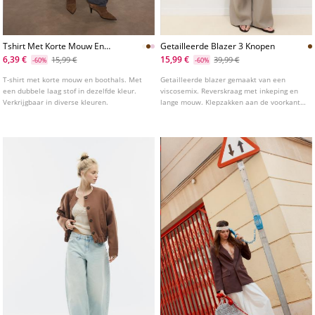
Tshirt Met Korte Mouw En
Getailleerde Blazer 3 Knopen
Dubbele Laag
6,39 €
15,99 €
15,99 €
39,99 €
-60%
-60%
T-shirt met korte mouw en boothals. Met
Getailleerde blazer gemaakt van een
een dubbele laag stof in dezelfde kleur.
viscosemix. Reverskraag met inkeping en
Verkrijgbaar in diverse kleuren.
lange mouw. Klepzakken aan de voorkant
en paspelzak op de borst. Sluiting aan de
voorkant met drie knopen.