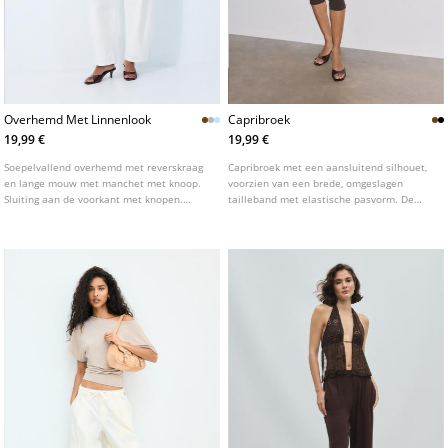
Overhemd Met Linnenlook
Capribroek
19,99 €
19,99 €
Soepelvallend overhemd met reverskraag
Capribroek met een aansluitend silhouet,
en lange mouw met manchet met knoop.
voorzien van een brede, omgeslagen
Sluiting aan de voorkant met knopen.
tailleband met elastische pasvorm. De
Verkrijgbaar in verschillende kleuren.
broek heeft smalle pijpen en een zoom
met stikselafwerking. Verkrijgbaar in
diverse kleuren.