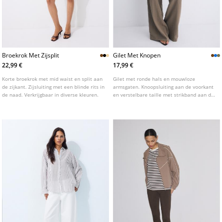
Broekrok Met Zijsplit
Gilet Met Knopen
22,99 €
17,99 €
Korte broekrok met mid waist en split aan
Gilet met ronde hals en mouwloze
de zijkant. Zijsluiting met een blinde rits in
armsgaten. Knoopsluiting aan de voorkant
de naad. Verkrijgbaar in diverse kleuren.
en verstelbare taille met strikband aan de
achterkant. Verkrijgbaar in verschillende
kleuren.