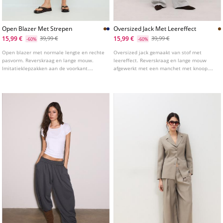
Open Blazer Met Strepen
Oversized Jack Met Leereffect
15,99 €
15,99 €
39,99 €
39,99 €
-60%
-60%
Open blazer met normale lengte en rechte
Oversized jack gemaakt van stof met
pasvorm. Reverskraag en lange mouw.
leereffect. Reverskraag en lange mouw
Imitatieklepzakken aan de voorkant.
afgewerkt met een manchet met knoop.
Verkrijgbaar in verschillende kleuren.
Sluiting aan de voorkant met metalen rits.
Verkrijgbaar in verschillende kleuren.