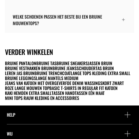
WELKE SCHOENEN PASSEN HET BESTE BIJ EEN BRUINE
MOUWENTOPS?
VERDER WINKELEN
BRUINE PANTALON
BRUINE TAS
BRUINE SNEAKERS
JASSEN BRUIN
BRUINE VEST
HAKKEN BRUIN
BRUINE JEANS
SCHOUDERTAS BRUIN
LEREN JAS BRUIN
BRUINE TRENCHCOAT
LANGE TOPS KLEDING EXTRA SMALL
BRUINE LEGGINGS
LANGE MANTELS MEDIUM
JEANS VAN KATOEN MET OVERGEVERFDE DENIM WASSING
SKORT ZWART
ROZE LANGE MOUWEN TOP
BASIC T-SHIRTS IN REGULAR FIT KATOEN
KAKI HEMDEN EXTRA SMALL
TASSEN HANDTASSEN EÉN MAAT
MINI TOPS RAUW KLEDING EN ACCESSOIRES
HELP
Hulp en contact
WIJ
Leveringspunt zoeken