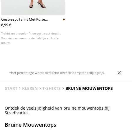
Gestreept Tshirt Met Korte
Mouw
8,99 €
T-shirt met regular fit en gestreept dessin.
Voorzien van een ronde halslijn en korte
mouw.
*Het percentage wordt berekend over de oorspronkelijke prijs.
START
KLEREN
T-SHIRTS
BRUINE MOUWENTOPS
Ontdek de veelzijdigheid van bruine mouwentops bij
Stradivarius.
Bruine Mouwentops