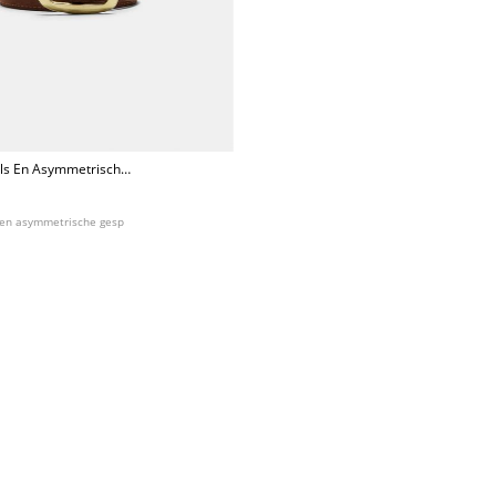
els En Asymmetrische
 en asymmetrische gesp