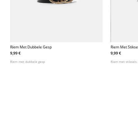
Riem Met Dubbele Gesp
Riem Met Stiks
Gesp
9,99 €
9,99 €
Riem met dubbele gesp
Riem met stiksels