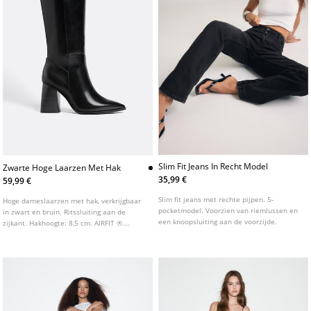
Slim Fit Jeans In Recht Model
Zwarte Hoge Laarzen Met Hak
35,99 €
59,99 €
Slim fit jeans met rechte pijpen. 5-
Hoge dameslaarzen met hak, verkrijgbaar
pocketmodel. Voorzien van riemlussen en
in zwart en bruin. Ritssluiting aan de
een knoopsluiting aan de voorzijde.
zijkant. Hakhoogte: 8,5 cm. AIRFIT ®.
Flexibele technische binnenzool van
latexschuim, ontworpen voor meer
comfort.