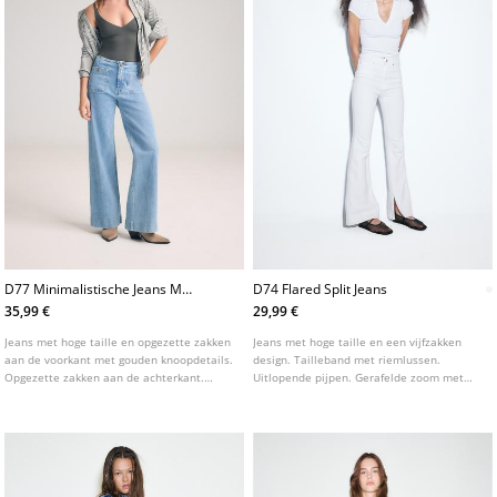
D77 Minimalistische Jeans Met
D74 Flared Split Jeans
Zakken
35,99 €
29,99 €
Jeans met hoge taille en opgezette zakken
Jeans met hoge taille en een vijfzakken
aan de voorkant met gouden knoopdetails.
design. Tailleband met riemlussen.
Opgezette zakken aan de achterkant.
Uitlopende pijpen. Gerafelde zoom met
Onderkant afgewerkt in een uitlopende
een split aan de binnenkant. Ritssluiting
lijn. Sluiting aan de voorkant met rits en
en studs aan de voorkant. Verkrijgbaar in
knoop. Verkrijgbaar in verschillende
verschillende kleuren.
kleuren.