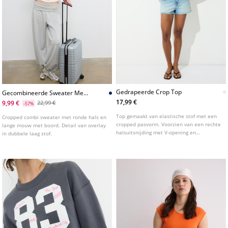
Gedrapeerde Crop Top
Gecombineerde Sweater Met
Plaatsing
17,99 €
9,99 €
22,99 €
-57%
Top gemaakt van elastische stof met een
Cropped combi sweater met ronde hals en
cropped pasvorm. Voorzien van een rechte
lange mouw met boord. Detail van overlay
halsuitsnijding met V-opening en
in dubbele laag stof.
mouwloos ontwerp. De gehele top is
afgewerkt met een gedrapeerd detail.