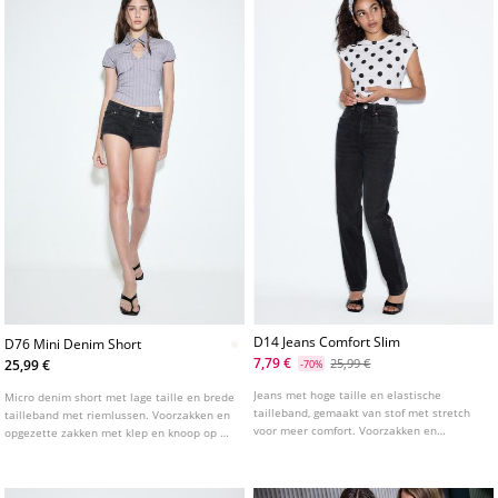
D14 Jeans Comfort Slim
D76 Mini Denim Short
7,79 €
25,99 €
25,99 €
-70%
Jeans met hoge taille en elastische
Micro denim short met lage taille en brede
tailleband, gemaakt van stof met stretch
tailleband met riemlussen. Voorzakken en
voor meer comfort. Voorzakken en
opgezette zakken met klep en knoop op de
opgezette zakken achter. Aansluitende
achterkant. Sluiting aan de voorkant met
pijpen met enkellengte. Verkrijgbaar in
rits en dubbele studs. Verkrijgbaar in
verschillende kleuren.
diverse kleuren.