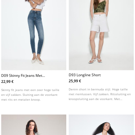
D93 Longline Short
D09 Skinny Fit Jeans Met
Superhoge Taille
25,99 €
22,99 €
Denim short in bermuda stijl. Hoge taille
Skinny fit jeans met een zeer hoge taille
met riemlussen. Vijf zakken. Ritssluiting en
en vijf zakken. Sluiting aan de voorkant
knoopsluiting aan de voorkant. Met
met rits en metalen knoop.
scheuren en gerafelde zoom. Verkrijgbaar
in verschillende kleuren.