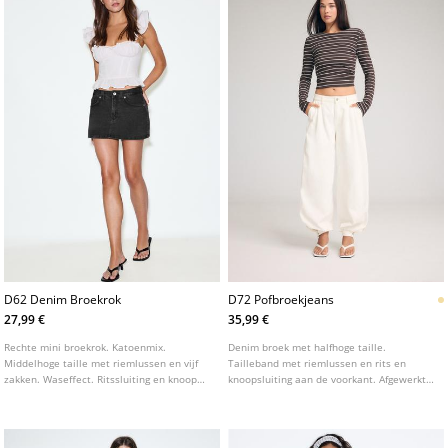
D62 Denim Broekrok
D72 Pofbroekjeans
27,99 €
35,99 €
Rechte mini broekrok. Katoenmix.
Denim broek met halfhoge taille.
Middelhoge taille met riemlussen en vijf
Tailleband met riemlussen en rits en
zakken. Waseffect. Ritssluiting en knoop
knoopsluiting aan de voorkant. Afgewerkte
aan de voorkant. Verkrijgbaar in
pofmouwen met drukknoopsluiting. Voor
verschillende kleuren.
en achterzakken met paspel. Verkrijgbaar
in verschillende kleuren.