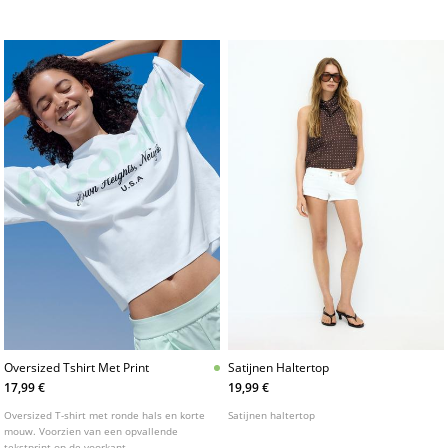
knoopsluiting aan de voorzijde.
Oversized Tshirt Met Print
Satijnen Haltertop
17,99 €
19,99 €
Oversized T-shirt met ronde hals en korte
Satijnen haltertop
mouw. Voorzien van een opvallende
tekstprint op de voorkant.