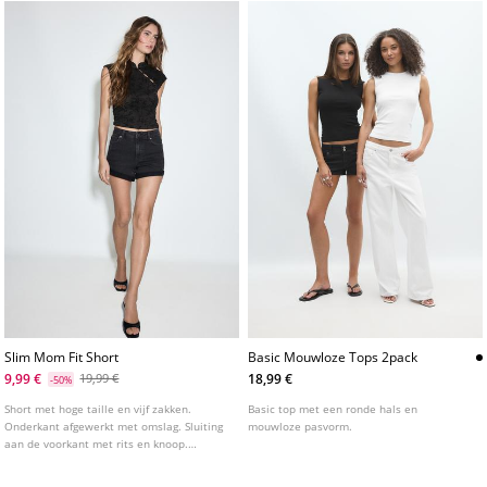
Slim Mom Fit Short
Basic Mouwloze Tops 2pack
9,99 €
18,99 €
19,99 €
-50%
Short met hoge taille en vijf zakken.
Basic top met een ronde hals en
Onderkant afgewerkt met omslag. Sluiting
mouwloze pasvorm.
aan de voorkant met rits en knoop.
Verkrijgbaar in verschillende kleuren.