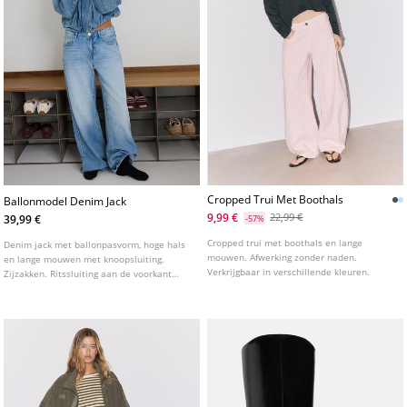
Cropped Trui Met Boothals
Ballonmodel Denim Jack
9,99 €
22,99 €
39,99 €
-57%
Cropped trui met boothals en lange
Denim jack met ballonpasvorm, hoge hals
mouwen. Afwerking zonder naden.
en lange mouwen met knoopsluiting.
Verkrijgbaar in verschillende kleuren.
Zijzakken. Ritssluiting aan de voorkant
verborgen onder een flap. Detail van
schouderbanden.