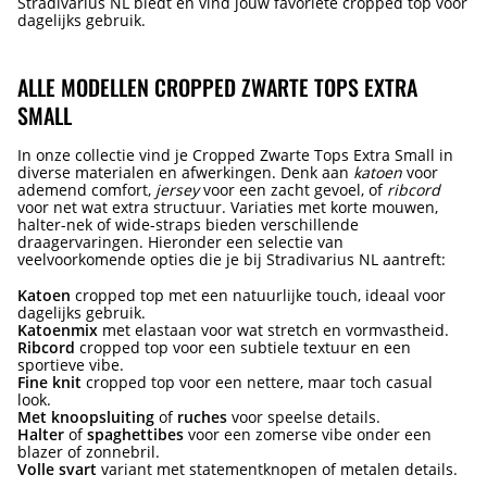
Stradivarius NL biedt en vind jouw favoriete cropped top voor
dagelijks gebruik.
ALLE MODELLEN CROPPED ZWARTE TOPS EXTRA
SMALL
In onze collectie vind je Cropped Zwarte Tops Extra Small in
diverse materialen en afwerkingen. Denk aan
katoen
voor
ademend comfort,
jersey
voor een zacht gevoel, of
ribcord
voor net wat extra structuur. Variaties met korte mouwen,
halter-nek of wide-straps bieden verschillende
draagervaringen. Hieronder een selectie van
veelvoorkomende opties die je bij Stradivarius NL aantreft:
Katoen
cropped top met een natuurlijke touch, ideaal voor
dagelijks gebruik.
Katoenmix
met elastaan voor wat stretch en vormvastheid.
Ribcord
cropped top voor een subtiele textuur en een
sportieve vibe.
Fine knit
cropped top voor een nettere, maar toch casual
look.
Met knoopsluiting
of
ruches
voor speelse details.
Halter
of
spaghettibes
voor een zomerse vibe onder een
blazer of zonnebril.
Volle svart
variant met statementknopen of metalen details.