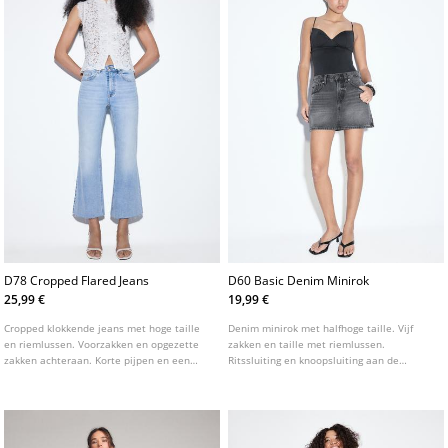
D78 Cropped Flared Jeans
D60 Basic Denim Minirok
25,99 €
19,99 €
Cropped klokkende jeans met hoge taille
Denim minirok met halfhoge taille. Vijf
en riemlussen. Voorzakken en opgezette
zakken en taille met riemlussen.
zakken achteraan. Korte pijpen en een
Ritssluiting en knoopsluiting aan de
gerafelde zoom. Sluiting aan de voorkant
voorkant. Verkrijgbaar in verschillende
met rits en metalen knoop. Verkrijgbaar in
kleuren.
verschillende kleuren.