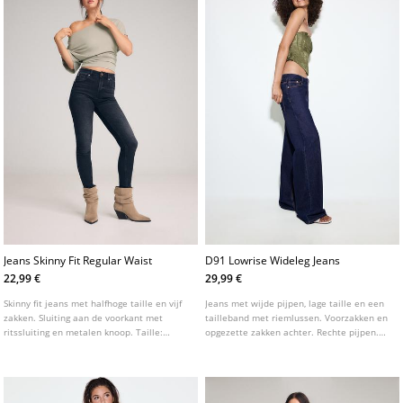
Jeans Skinny Fit Regular Waist
D91 Lowrise Wideleg Jeans
22,99 €
29,99 €
Skinny fit jeans met halfhoge taille en vijf
Jeans met wijde pijpen, lage taille en een
zakken. Sluiting aan de voorkant met
tailleband met riemlussen. Voorzakken en
ritssluiting en metalen knoop. Taille:
opgezette zakken achter. Rechte pijpen.
Regular waist, tot aan de navel Stof:
Sluiting aan de voorkant met rits en studs.
Superelastisch Pasvorm: Aansluitend op
Verkrijgbaar in verschillende kleuren.
het bovenbeen en de enkel