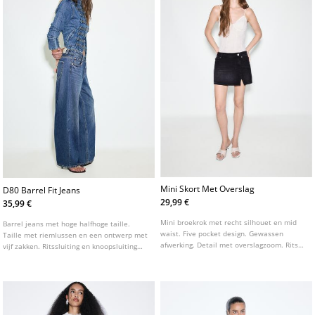
Mini Skort Met Overslag
D80 Barrel Fit Jeans
29,99 €
35,99 €
Mini broekrok met recht silhouet en mid
Barrel jeans met hoge halfhoge taille.
waist. Five pocket design. Gewassen
Taille met riemlussen en een ontwerp met
afwerking. Detail met overslagzoom. Rits
vijf zakken. Ritssluiting en knoopsluiting
en knoopsluiting aan de voorkant.
aan de voorkant. Verkrijgbaar in
verschillende kleuren.