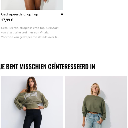
Gedrapeerde Crop Top
17,99 €
Getailleerde, strapless crop top. Gemaakt
van elastische stof met een V-hals.
Voorzien van gedrapeerde details over het
hele kledingstuk. Verkrijgbaar in
verschillende kleuren.
JE BENT MISSCHIEN GEÏNTERESSEERD IN