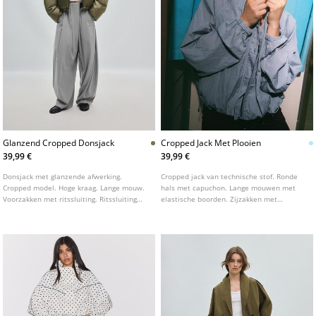
Glanzend Cropped Donsjack
Cropped Jack Met Plooien
39,99 €
39,99 €
Donsjack met glanzende afwerking.
Cropped jack van technische stof. Ronde
Cropped model. Hoge kraag. Lange mouw.
hals met capuchon. Lange mouwen met
Voorzakken met ritssluiting. Ritssluiting
elastische boorden. Zijzakken met
aan de voorkant.
ritssluiting. Sluiting aan de voorzijde met
een blinde ritssluiting onder een overslag
met drukknopen. Met geplooid detail aan
de zoom.