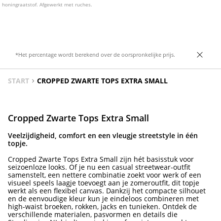
honingraatstof. Afgewerkt met ruches.
*Het percentage wordt berekend over de oorspronkelijke prijs.
START
CROPPED ZWARTE TOPS EXTRA SMALL
Cropped Zwarte Tops Extra Small
Veelzijdigheid, comfort en een vleugje streetstyle in één
topje.
Cropped Zwarte Tops Extra Small zijn hét basisstuk voor
seizoenloze looks. Of je nu een casual streetwear-outfit
samenstelt, een nettere combinatie zoekt voor werk of een
visueel speels laagje toevoegt aan je zomeroutfit, dit topje
werkt als een flexibel canvas. Dankzij het compacte silhouet
en de eenvoudige kleur kun je eindeloos combineren met
high-waist broeken, rokken, jacks en tunieken. Ontdek de
verschillende materialen, pasvormen en details die