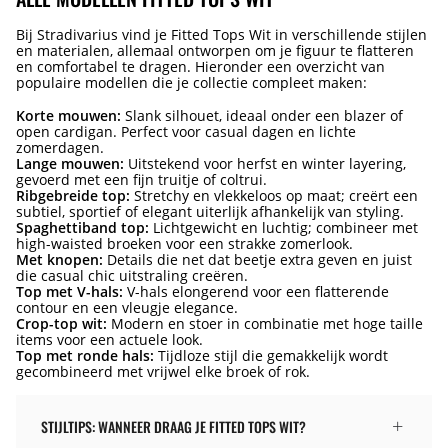
Bij Stradivarius vind je Fitted Tops Wit in verschillende stijlen
en materialen, allemaal ontworpen om je figuur te flatteren
en comfortabel te dragen. Hieronder een overzicht van
populaire modellen die je collectie compleet maken:
Korte mouwen:
Slank silhouet, ideaal onder een blazer of
open cardigan. Perfect voor casual dagen en lichte
zomerdagen.
Lange mouwen:
Uitstekend voor herfst en winter layering,
gevoerd met een fijn truitje of coltrui.
Ribgebreide top:
Stretchy en vlekkeloos op maat; creërt een
subtiel, sportief of elegant uiterlijk afhankelijk van styling.
Spaghettiband top:
Lichtgewicht en luchtig; combineer met
high-waisted broeken voor een strakke zomerlook.
Met knopen:
Details die net dat beetje extra geven en juist
die casual chic uitstraling creëren.
Top met V-hals:
V-hals elongerend voor een flatterende
contour en een vleugje elegance.
Crop-top wit:
Modern en stoer in combinatie met hoge taille
items voor een actuele look.
Top met ronde hals:
Tijdloze stijl die gemakkelijk wordt
gecombineerd met vrijwel elke broek of rok.
STIJLTIPS: WANNEER DRAAG JE FITTED TOPS WIT?