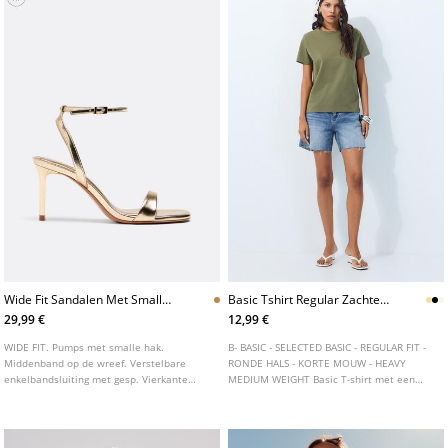
Wide Fit Sandalen Met Smalle
Basic Tshirt Regular Zachte
Hak
Touch
29,99 €
12,99 €
WIDE FIT. Pumps met smalle hak.
B- BASIC - SELECTED BASIC - REGULAR FIT -
Middenband op de wreef. Verstelbare
RONDE HALS - KORTE MOUW - HEAVY
enkelbandsluiting met gesp. Vierkante
MEDIUM WEIGHT Basic T-shirt met een
neus. Verkrijgbaar in goud en zwart.
rechte, regular fit, gemaakt van een
katoen-elastaanmix met een zachte touch.
Ronde hals en korte mouwen. Verkrijgbaar
in verschillende kleuren.