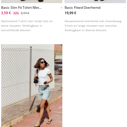
Basic Slim Fit Tshirt Met
Basic Fitted Overhemd
Strepen
3,59 €
19,99 €
8,99 €
-60%
Aansluitend T-shirt met ronde hals en
Nauwsluitend overhemd met reverskraag,
korte mouwen. Verkrijgbaar in
V-hals en lange mouwen met manchet.
verschillende kleuren.
Verkrijgbaar in diverse kleuren.