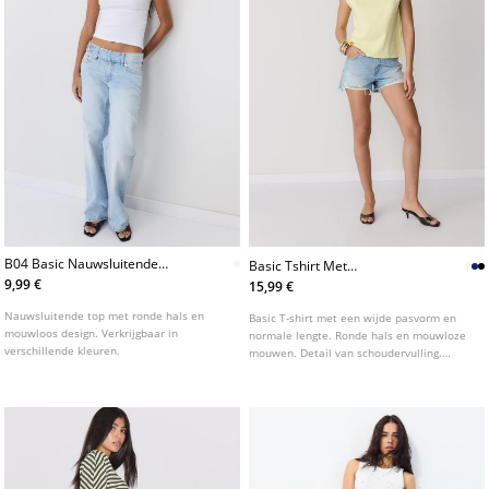
B04 Basic Nauwsluitende
Basic Tshirt Met
Mouwloze Top
Schoudervulling
9,99 €
15,99 €
Nauwsluitende top met ronde hals en
Basic T-shirt met een wijde pasvorm en
mouwloos design. Verkrijgbaar in
normale lengte. Ronde hals en mouwloze
verschillende kleuren.
mouwen. Detail van schoudervulling.
Verkrijgbaar in verschillende kleuren.