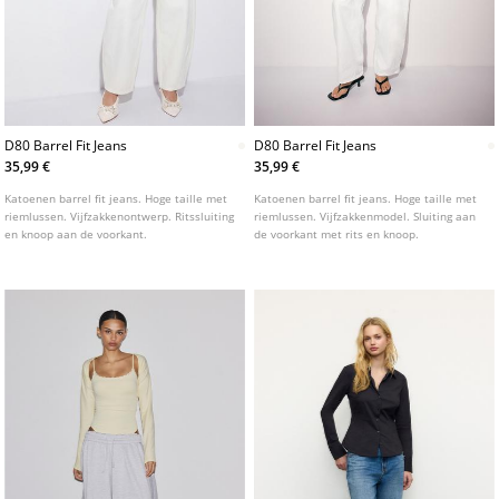
D80 Barrel Fit Jeans
D80 Barrel Fit Jeans
35,99 €
35,99 €
Katoenen barrel fit jeans. Hoge taille met
Katoenen barrel fit jeans. Hoge taille met
riemlussen. Vijfzakkenontwerp. Ritssluiting
riemlussen. Vijfzakkenmodel. Sluiting aan
en knoop aan de voorkant.
de voorkant met rits en knoop.