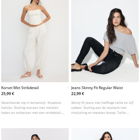
Korset Met Strikdetail
Jeans Skinny Fit Regular Waist
25,99 €
22,99 €
Getailleerde top in korsetstijl. Strapless
Skinny fit jeans met halfhoge taille en vijf
halslijn. Sluiting vooraan met metalen
zakken. Sluiting aan de voorkant met
haken en achteraan met een strikdetail.
ritssluiting en metalen knoop. Taille:
Opgestikte naden.
Regular waist, tot aan de navel Stof:
Superelastisch Pasvorm: Aansluitend op
het bovenbeen en de enkel