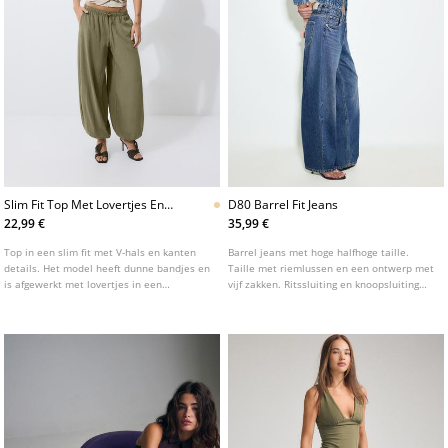
Slim Fit Top Met Lovertjes En
D80 Barrel Fit Jeans
Dierenprint
22,99 €
35,99 €
Top in een slim fit met V-hals en kanten
Barrel jeans met hoge halfhoge taille.
details. Het model heeft dunne bandjes en
Taille met riemlussen en een ontwerp met
is afgewerkt met lovertjes in een
vijf zakken. Ritssluiting en knoopsluiting
dierenprint.
aan de voorkant. Verkrijgbaar in
verschillende kleuren.