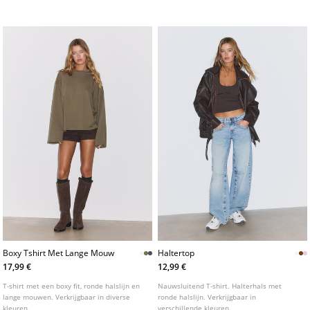
cut out en geplooide stof aan de voorzijde.
Verkrijgbaar in diverse kleuren.
Boxy Tshirt Met Lange Mouw
Haltertop
17,99 €
12,99 €
T-shirt met een boxy fit, ronde halslijn en
Nauwsluitend T-shirt. Halterhals met
lange mouwen. Verkrijgbaar in diverse
ronde halslijn. Verkrijgbaar in
kleuren.
verschillende kleuren.