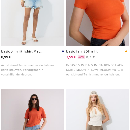
Basic Slim Fit Tshirt Met
Basic Tshirt Slim Fit
Strepen
8,99 €
3,59 €
8,99 €
-60%
Aansluitend T-shirt met ronde hals en
B- BASIC SLIM FIT- SLIM FIT- RONDE HALS-
korte mouwen. Verkrijgbaar in
KORTE MOUW- / HEAVY MEDIUM WEIGHT
verschillende kleuren.
Aansluitend T-shirt met ronde hals en
korte mouwen. Verkrijgbaar in
verschillende kleuren.