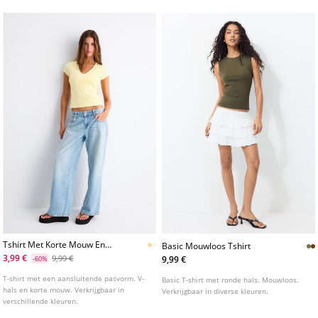
kleuren.
Tshirt Met Korte Mouw En
Basic Mouwloos Tshirt
Vhals
3,99 €
9,99 €
9,99 €
-60%
T-shirt met een aansluitende pasvorm. V-
Basic T-shirt met ronde hals. Mouwloos.
hals en korte mouw. Verkrijgbaar in
Verkrijgbaar in diverse kleuren.
verschillende kleuren.