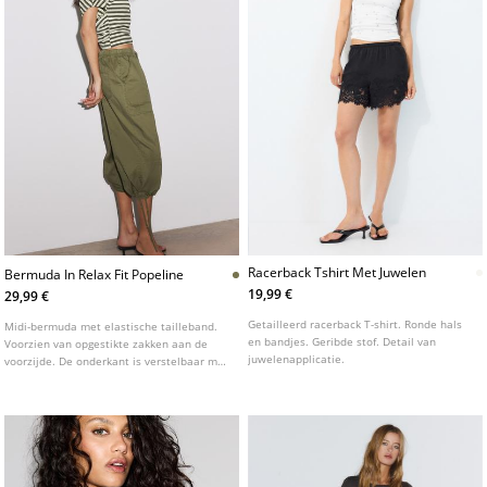
Racerback Tshirt Met Juwelen
Bermuda In Relax Fit Popeline
19,99 €
29,99 €
Getailleerd racerback T-shirt. Ronde hals
Midi-bermuda met elastische tailleband.
en bandjes. Geribde stof. Detail van
Voorzien van opgestikte zakken aan de
juwelenapplicatie.
voorzijde. De onderkant is verstelbaar met
een koordje en het model heeft een
koordsluiting.