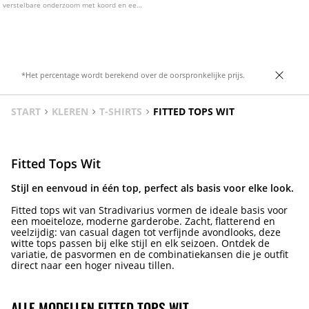
verstelbare onderzoom met koord en een
trekkoordsluiting.
*Het percentage wordt berekend over de oorspronkelijke prijs.
START
KLEREN
T-SHIRTS
FITTED TOPS WIT
Fitted Tops Wit
Stijl en eenvoud in één top, perfect als basis voor elke look.
Fitted tops wit van Stradivarius vormen de ideale basis voor
een moeiteloze, moderne garderobe. Zacht, flatterend en
veelzijdig: van casual dagen tot verfijnde avondlooks, deze
witte tops passen bij elke stijl en elk seizoen. Ontdek de
variatie, de pasvormen en de combinatiekansen die je outfit
direct naar een hoger niveau tillen.
ALLE MODELLEN FITTED TOPS WIT