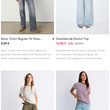
Basic Tshirt Regular Fit Heavy
Getailleerde Denim Top
Weight
8,99 €
14,99 €
29,99 €
-50%
Basic T-shirt met een rechte regular fit,
Getailleerde denim top in veststijl. V-hals
gemaakt van katoenen stof. Ronde hals en
en mouwloos. Knoopsluiting aan de
korte mouw. Verkrijgbaar in verschillende
voorkant. Verkrijgbaar in verschillende
kleuren.
kleuren.