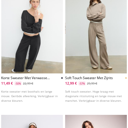
Korte Sweater Met Verwassen
Soft Touch Sweater Met Zijrits
Effect
11,49 €
12,99 €
22,99 €
29,99 €
-50%
-57%
Korte sweater met boothals en lange
Soft touch sweater. Hoge kraag met
mouw. Geribde afwerking. Verkrijgbaar in
diagonale ritssluiting en lange mouw met
diverse kleuren.
manchet. Verkrijgbaar in diverse kleuren.