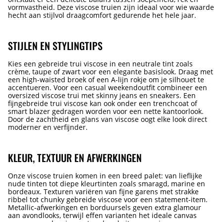
vormvastheid. Deze viscose truien zijn ideaal voor wie waarde
hecht aan stijlvol draagcomfort gedurende het hele jaar.
STIJLEN EN STYLINGTIPS
Kies een gebreide trui viscose in een neutrale tint zoals
crème, taupe of zwart voor een elegante basislook. Draag met
een high-waisted broek of een A-lijn rokje om je silhouet te
accentueren. Voor een casual weekendoutfit combineer een
oversized viscose trui met skinny jeans en sneakers. Een
fijngebreide trui viscose kan ook onder een trenchcoat of
smart blazer gedragen worden voor een nette kantoorlook.
Door de zachtheid en glans van viscose oogt elke look direct
moderner en verfijnder.
KLEUR, TEXTUUR EN AFWERKINGEN
Onze viscose truien komen in een breed palet: van lieflijke
nude tinten tot diepe kleurtinten zoals smaragd, marine en
bordeaux. Texturen variëren van fijne garens met strakke
ribbel tot chunky gebreide viscose voor een statement-item.
Metallic-afwerkingen en borduursels geven extra glamour
aan avondlooks, terwijl effen varianten het ideale canvas