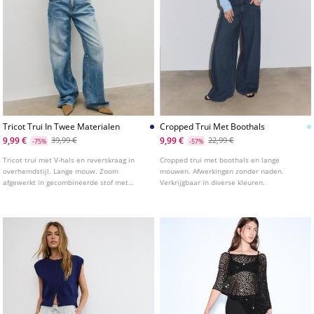
Tricot Trui In Twee Materialen
Cropped Trui Met Boothals
9,99 €
9,99 €
39,99 €
22,99 €
-75%
-57%
Tricot trui met V-hals en reverskraag in
Cropped trui met boothals en lange
overhemdstijl. Lange mouw. Zoom
mouwen. Afwerkingen zonder naden.
afgewerkt in gecombineerde stof met
Verkrijgbaar in diverse kleuren.
dubbele laag effect. Geribbelde
afwerkingen.