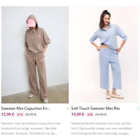
Sweater Met Capuchon En
Soft Touch Sweater Met Rits
Gebleekt Effect
12,99 €
14,99 €
32,99 €
29,99 €
-61%
-50%
Sweater met verstelbare capuchon met
Soepelvallende sweater van een zachte
trekkoord en lange mouwen. Geribde
stof. Opstaande kraag met een verdekte
boorden. Voorzak. Printdetail op de
ritssluiting onder een overslag. Lange
voorkant.
mouw. Verkrijgbaar in diverse kleuren.