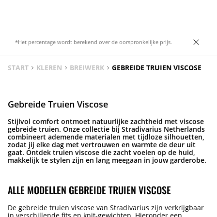
diverse kleuren.
Voorzien van ruches.
*Het percentage wordt berekend over de oorspronkelijke prijs.
START
KLEREN
BREIWERK
GEBREIDE TRUIEN VISCOSE
Gebreide Truien Viscose
Stijlvol comfort ontmoet natuurlijke zachtheid met viscose
gebreide truien. Onze collectie bij Stradivarius Netherlands
combineert ademende materialen met tijdloze silhouetten,
zodat jij elke dag met vertrouwen en warmte de deur uit
gaat. Ontdek truien viscose die zacht voelen op de huid,
makkelijk te stylen zijn en lang meegaan in jouw garderobe.
ALLE MODELLEN GEBREIDE TRUIEN VISCOSE
De gebreide truien viscose van Stradivarius zijn verkrijgbaar
in verschillende fits en knit-gewichten. Hieronder een