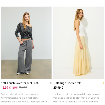
Soft Touch Sweater Met Blote
Halflange Boerenrok
Schouder L08724371
12,99 €
25,99 €
25,99 €
-50%
Soepelvallende soft touch sweater.
Halflange rok met gelaagd design, gemaakt
Asymmetrische halslijn met blote
van soepelvallende stof met een voering
schouder en lange mouw. Verkrijgbaar in
van 100% katoen. Elastische tailleband.