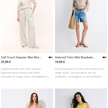
Soft Touch Sweater Met Blote
Gebreid Tshirt Met Boothals
Schouder
En Ceintuur
25,99 €
19,99 €
Soepelvallende soft touch sweater.
Zacht aanvoelend T-shirt met boothals en
Asymmetrische halslijn met blote
lange mouw. Ceintuurdetail aan de
schouder en lange mouw. Verkrijgbaar in
onderkant. Verkrijgbaar in verschillende
diverse kleuren.
kleuren.