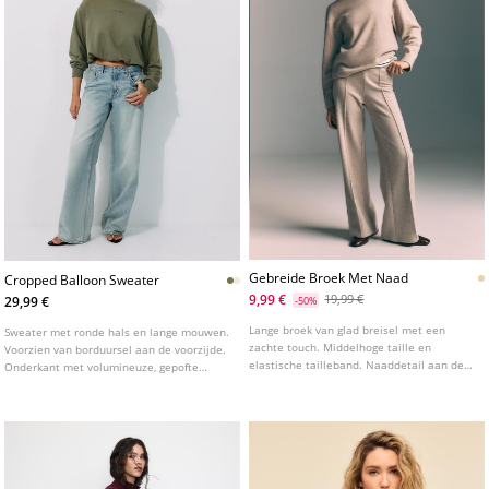
Gebreide Broek Met Naad
Cropped Balloon Sweater
9,99 €
19,99 €
29,99 €
-50%
Lange broek van glad breisel met een
Sweater met ronde hals en lange mouwen.
zachte touch. Middelhoge taille en
Voorzien van borduursel aan de voorzijde.
elastische tailleband. Naaddetail aan de
Onderkant met volumineuze, gepofte
voorkant. Rechte pijpen. Verkrijgbaar in
zoom. Verkrijgbaar in verschillende
verschillende kleuren.
kleuren.