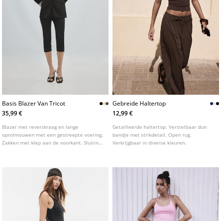
Basis Blazer Van Tricot
Gebreide Haltertop
35,99 €
12,99 €
Blazer met reverskraag en lange
Getailleerde haltertop. Verstelbaar dun
oprolmouwen met een gestreepte voering.
bandje met strikdetail. Open rug.
Zakken met klep aan de voorkant. Sluiting
Verkrijgbaar in diverse kleuren.
aan de voorkant met knoop.