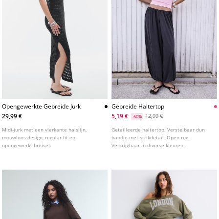
Opengewerkte Gebreide Jurk
Gebreide Haltertop
29,99 €
5,19 €
12,99 €
-60%
Midi-jurk met een vierkante halslijn,
Getailleerde haltertop. Verstelbaar dun
mouwloos design, regular fit en
bandje met strikdetail. Open rug.
opengewerkt breisel.
Verkrijgbaar in diverse kleuren.