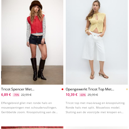
Tricot Spencer Met
Opengewerkt Tricot Top Met
Schoudervullingen
Opening
6,89 €
10,39 €
22,99 €
25,99 €
-70%
-60%
Effengebreid gilet met ronde hals en
Tricot top met mao-kraag en knoopsluiting.
mouwopeningen met schoudervullingen.
Ronde hals met split. Mouwloos model.
Geribbelde zoom. Knoopsluiting aan de
Sluiting aan de voorzijde met knopen en
voorkant.
opengewerkte details.