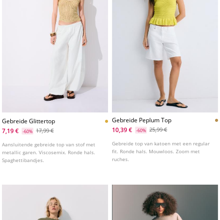
Gebreide Peplum Top
Gebreide Glittertop
10,39 €
25,99 €
7,19 €
17,99 €
-60%
-60%
Gebreide top van katoen met een regular
Aansluitende gebreide top van stof met
fit. Ronde hals. Mouwloos. Zoom met
metallic garen. Viscosemix. Ronde hals.
ruches.
Spaghettibandjes.