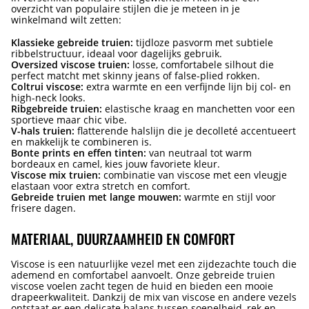
overzicht van populaire stijlen die je meteen in je
winkelmand wilt zetten:
Klassieke gebreide truien:
tijdloze pasvorm met subtiele
ribbelstructuur, ideaal voor dagelijks gebruik.
Oversized viscose truien:
losse, comfortabele silhout die
perfect matcht met skinny jeans of false-plied rokken.
Coltrui viscose:
extra warmte en een verfijnde lijn bij col- en
high-neck looks.
Ribgebreide truien:
elastische kraag en manchetten voor een
sportieve maar chic vibe.
V-hals truien:
flatterende halslijn die je decolleté accentueert
en makkelijk te combineren is.
Bonte prints en effen tinten:
van neutraal tot warm
bordeaux en camel, kies jouw favoriete kleur.
Viscose mix truien:
combinatie van viscose met een vleugje
elastaan voor extra stretch en comfort.
Gebreide truien met lange mouwen:
warmte en stijl voor
frisere dagen.
MATERIAAL, DUURZAAMHEID EN COMFORT
Viscose is een natuurlijke vezel met een zijdezachte touch die
ademend en comfortabel aanvoelt. Onze gebreide truien
viscose voelen zacht tegen de huid en bieden een mooie
drapeerkwaliteit. Dankzij de mix van viscose en andere vezels
ontstaat er een delicate balans tussen soepelheid, rek en