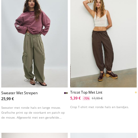
Tricot Top Met Lint
Sweater Met Strepen
5,39 €
17,99 €
25,99 €
-70%
Crop T-shirt met ronde hals en bandjes.
Sweater met ronde hals en lange mouw.
Grafische print op de voorkant en patch op
de mouw. Afgewerkt met een gerafelde
zoom. Verkrijgbaar in diverse kleuren.