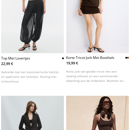
Korte Tricot Jurk Met Boothals
Top Met Lovertjes
19,99 €
22,99 €
Korte jurk van gladde tricot met een
Gebreide top met asymmetrische halslijn
zwierig silhouet en een aansluitende
en applicatie van lovertjes. Sluiting met
afwerking aan de onderkant. Boothals en
strikceintuur.
lange mouwen met elastische
manchetten. Verkrijgbaar in verschillende
kleuren.