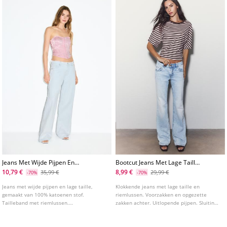
Jeans Met Wijde Pijpen En
Bootcut Jeans Met Lage Taille
Lage Taille
L07364590
10,79 €
8,99 €
35,99 €
29,99 €
-70%
-70%
Jeans met wijde pijpen en lage taille,
Klokkende jeans met lage taille en
gemaakt van 100% katoenen stof.
riemlussen. Voorzakken en opgezette
Tailleband met riemlussen.
zakken achter. Uitlopende pijpen. Sluiting
Vijfzakkenontwerp. Ritssluiting en knoop
aan de voorkant met rits en knoop.
aan de voorkant. Gerafelde afwerkingen.