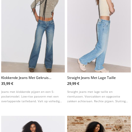
Klokkende Jeans Met Gekruiste
Straight Jeans Met Lage Taille
Tailleband
35,99 €
29,99 €
Jeans met klokkende pijpen en een 5-
Straight jeans met lage taille en
pocketmodel. Low-rise pasvorm met een
riemlussen. Voorzakken en opgezette
overlappende tailleband. Valt op volledige
zakken achteraan. Rechte pijpen. Sluiting
lengte. Sluiting aan de voorzijde met rits
vooraan met rits en studs.
en knoop.