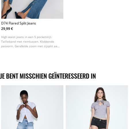
D74 Flared Split Jeans
29,99 €
High waist jeans in een 5 pocketstijl.
Tailleband met riemlussen. Klokkende
pasvorm. Gerafelde zoom met zijsplit aan
de binnenkant. Ritssluiting met metalen
knoop. Verkrijgbaar in diverse kleuren.
JE BENT MISSCHIEN GEÏNTERESSEERD IN