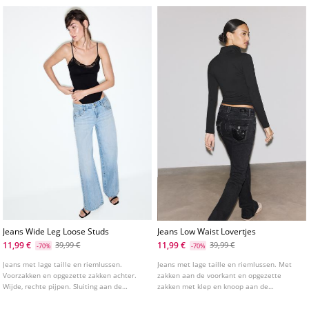
de zijkanten.
Jeans Wide Leg Loose Studs
Jeans Low Waist Lovertjes
11,99 €
11,99 €
39,99 €
39,99 €
-70%
-70%
Jeans met lage taille en riemlussen.
Jeans met lage taille en riemlussen. Met
Voorzakken en opgezette zakken achter.
zakken aan de voorkant en opgezette
Wijde, rechte pijpen. Sluiting aan de
zakken met klep en knoop aan de
voorkant met studs. Studsdetail aan de
achterkant. Ritssluiting en dubbele knoop
zijkanten en zakken.
aan de voorkant. Met lovertjes in dezelfde