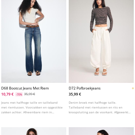
D68 Bootcut Jeans Met Riem
D72 Pofbroekjeans
10,79 €
35,99 €
35,99 €
-70%
Jeans met halfhoge taille en tailleband
Denim broek met halfhoge taille.
met riemlussen. Voorzakken en opgestikte
Tailleband met riemlussen en rits en
zakken achter. Afneembare riem in
knoopsluiting aan de voorkant. Afgewerkte
bijpassende kleur met metalen gesp.
pofmouwen met drukknoopsluiting. Voor
Pijpen met getailleerde pasvorm tot de
en achterzakken met paspel. Verkrijgbaar
knie en licht uitlopende onderkant.
in verschillende kleuren.