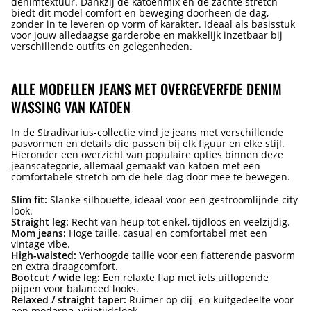
denimtextuur. Dankzij de katoenmix en de zachte stretch
biedt dit model comfort en beweging doorheen de dag,
zonder in te leveren op vorm of karakter. Ideaal als basisstuk
voor jouw alledaagse garderobe en makkelijk inzetbaar bij
verschillende outfits en gelegenheden.
ALLE MODELLEN JEANS MET OVERGEVERFDE DENIM
WASSING VAN KATOEN
In de Stradivarius-collectie vind je jeans met verschillende
pasvormen en details die passen bij elk figuur en elke stijl.
Hieronder een overzicht van populaire opties binnen deze
jeanscategorie, allemaal gemaakt van katoen met een
comfortabele stretch om de hele dag door mee te bewegen.
Slim fit:
Slanke silhouette, ideaal voor een gestroomlijnde city
look.
Straight leg:
Recht van heup tot enkel, tijdloos en veelzijdig.
Mom jeans:
Hoge taille, casual en comfortabel met een
vintage vibe.
High-waisted:
Verhoogde taille voor een flatterende pasvorm
en extra draagcomfort.
Bootcut / wide leg:
Een relaxte flap met iets uitlopende
pijpen voor balanced looks.
Relaxed / straight taper:
Ruimer op dij- en kuitgedeelte voor
een moderne, vrijetijdslook.