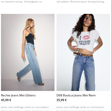
en metalen knoop. Verkrijgbaar in
vijf zakken. Ritssluiting en knoopsluiting
verschillende kleuren. Taille: Normale
aan de voorkant. Verkrijgbaar in
taille, tot aan de navel Stof: Comfort,
verschillende kleuren.
vintage look
Rechte Jeans Met Glitters
D68 Bootcut Jeans Met Riem
45,99 €
35,99 €
Jeans met halfhoge taille en voorzakken.
Jeans met halfhoge taille en riemlussen.
Opgezette zakken achter. Applicatie met
Voorzakken en opgestikte zakken achter.