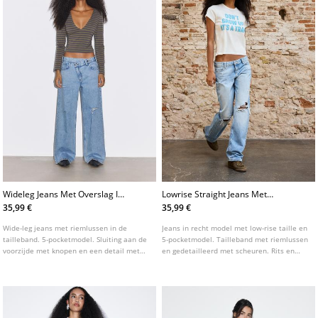
Wideleg Jeans Met Overslag In
Lowrise Straight Jeans Met
De Taille
Scheuren
35,99 €
35,99 €
Wide-leg jeans met riemlussen in de
Jeans in recht model met low-rise taille en
tailleband. 5-pocketmodel. Sluiting aan de
5-pocketmodel. Tailleband met riemlussen
voorzijde met knopen en een detail met
en gedetailleerd met scheuren. Rits en
gekruiste tailleband.
studs-knoopsluiting aan de voorzijde.