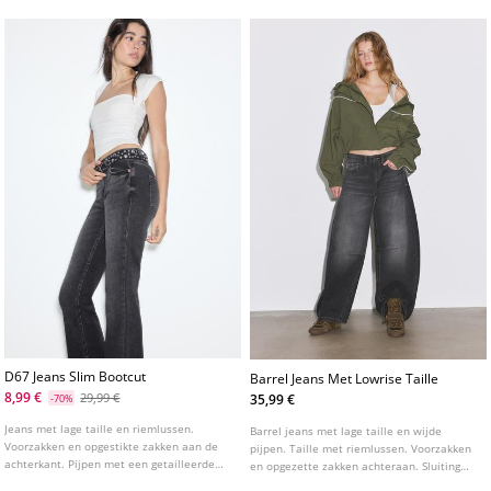
tint.
D67 Jeans Slim Bootcut
Barrel Jeans Met Lowrise Taille
8,99 €
29,99 €
35,99 €
-70%
Jeans met lage taille en riemlussen.
Barrel jeans met lage taille en wijde
Voorzakken en opgestikte zakken aan de
pijpen. Taille met riemlussen. Voorzakken
achterkant. Pijpen met een getailleerde
en opgezette zakken achteraan. Sluiting
pasvorm tot aan de knie en een licht
aan de voorkant met rits en knoop.