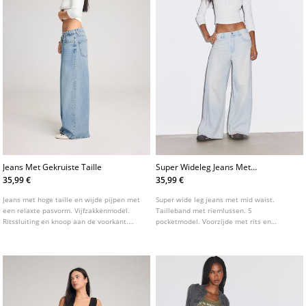
Jeans Met Gekruiste Taille
Super Wideleg Jeans Met
Plooien
35,99 €
35,99 €
Jeans met hoge taille en wijde pijpen met
Super wide leg jeans met mid waist.
een relaxte pasvorm. Vijfzakkenmodel.
Tailleband met riemlussen. 5
Ritssluiting en knoop aan de voorkant.
pocketmodel. Voorzijde met rits en
Detail van gekruiste taille.
knoopsluiting. Gedetailleerd met plooien.