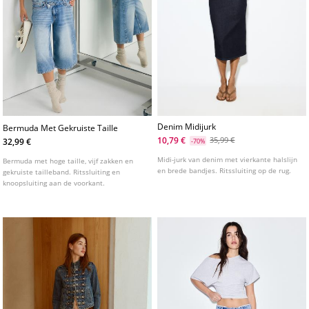
Denim Midijurk
Bermuda Met Gekruiste Taille
10,79 €
35,99 €
32,99 €
-70%
Midi-jurk van denim met vierkante halslijn
Bermuda met hoge taille, vijf zakken en
en brede bandjes. Ritssluiting op de rug.
gekruiste tailleband. Ritssluiting en
knoopsluiting aan de voorkant.