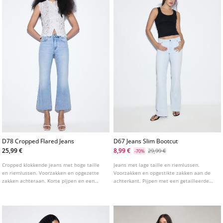
D78 Cropped Flared Jeans
D67 Jeans Slim Bootcut
25,99 €
8,99 €
29,99 €
-70%
Cropped klokkende jeans met hoge taille
Jeans met lage taille en riemlussen.
en riemlussen. Voorzakken en opgezette
Voorzakken en opgestikte zakken aan de
zakken achteraan. Korte pijpen en een
achterkant. Pijpen met een getailleerde
gerafelde zoom. Sluiting aan de voorkant
pasvorm tot aan de knie en een licht
met rits en metalen knoop. Verkrijgbaar in
uitlopende onderkant. Verkrijgbaar in
verschillende kleuren.
verschillende kleuren.