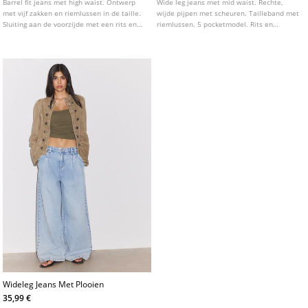
Barrel fit jeans met high waist. Ontwerp
Wide leg jeans met mid waist. Rechte,
met vijf zakken en riemlussen in de taille.
wijde pijpen met scheuren. Tailleband met
Sluiting aan de voorzijde met een rits en
riemlussen. 5 pocketmodel. Rits en
dubbele knoop. Verstelbaar detail aan de
knoopsluiting aan de voorzijde. Tailleband
achterkant. Verkrijgbaar in diverse
met overslagdetail.
kleuren.
Wideleg Jeans Met Plooien
35,99 €