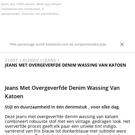
Jeans van 100% katoen. Wide leg silhouet.
Tailleband met riemlussen. 5
pocketmodel. Voorzien van plooidetails
aan de voorzijde. Sluiting met rits en
knoop.
*Het percentage wordt berekend over de oorspronkelijke prijs.
START
KLEREN
JEANS
JEANS MET OVERGEVERFDE DENIM WASSING VAN KATOEN
Jeans Met Overgeverfde Denim Wassing Van
Katoen
Stijl en duurzaamheid in één denimstuk , voor elke dag.
Deze jeans met overgeverfde denim wassing van katoen
combineert robuuste stof met een vintage, gedragen look. Het
oververfde proces geeft elk paar een unieke tint indigo,
variërend van fris blauw tot donkerblauw met subtiele ware