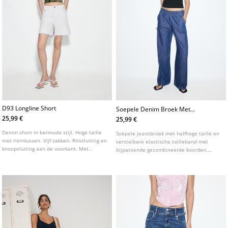
D93 Longline Short
Soepele Denim Broek Met
Koord
25,99 €
25,99 €
Denim short in bermuda stijl. Hoge taille
Soepele jeansbroek met halfhoge taille en
met riemlussen. Vijf zakken. Ritssluiting en
verstelbare elastische tailleband met
knoopsluiting aan de voorkant. Met
bijpassende gecombineerde koorden.
scheuren en gerafelde zoom. Verkrijgbaar
Zijzakken. Wijde, rechte pijpen.
in verschillende kleuren.
Verkrijgbaar in verschillende kleuren.