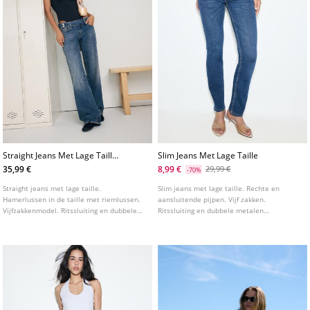
Straight Jeans Met Lage Taille
Slim Jeans Met Lage Taille
En Hamerlusdetails
35,99 €
8,99 €
29,99 €
-70%
Straight jeans met lage taille.
Slim jeans met lage taille. Rechte en
Hamerlussen in de taille met riemlussen.
aansluitende pijpen. Vijf zakken.
Vijfzakkenmodel. Ritssluiting en dubbele
Ritssluiting en dubbele metalen
knoop aan de voorkant.
knoopsluiting aan de voorkant.
Verkrijgbaar in verschillende kleuren.