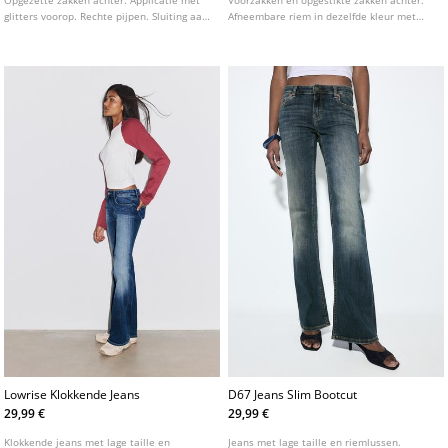
glitters voorop. Rechte pijpen. Sluiting aan
Afneembare riem in dezelfde kleur met
de voorkant met rits en metalen knoop.
metalen gesp. Pijpen met getailleerde
pasvorm tot aan de knie en licht
uitlopende pijpen. Verkrijgbaar in
verschillende kleuren.
Lowrise Klokkende Jeans
D67 Jeans Slim Bootcut
29,99 €
29,99 €
Klokkende jeans met lage taille en
Jeans met lage taille en riemlussen.