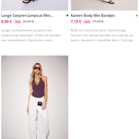
Lange Satijnen Jumpsuit Met
Kanten Body Met Bandjes
Kralen
8,99 €
7,19 €
29,99 €
17,99 €
-70%
-60%
Lange, rechtvallende jumpsuit van
Body van elastisch kant. Hartvormige
zijdeachtig materiaal. V-hals en bandjes
halslijn met dunne bandjes en cups bij de
met kralendetail. Elastische zoom.
buste. Gevoerd in dezelfde kleur. Sluiting
aan de onderkant met drukknoopjes.
Verkrijgbaar in verschillende kleuren.