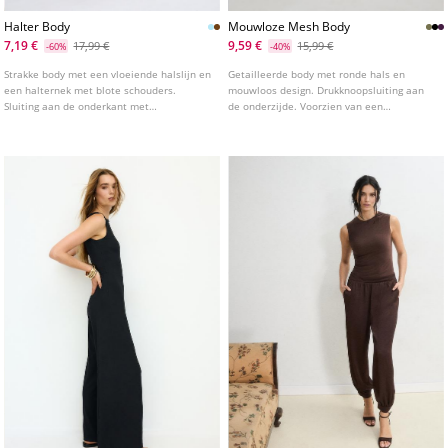
Halter Body
Mouwloze Mesh Body
7,19 €
9,59 €
17,99 €
15,99 €
-60%
-40%
Strakke body met een vloeiende halslijn en
Getailleerde body met ronde hals en
een halternek met blote schouders.
mouwloos design. Drukknoopsluiting aan
Sluiting aan de onderkant met
de onderzijde. Voorzien van een
drukknoopjes. Verkrijgbaar in verschillende
combinatie van halfdoorschijnende mesh
kleuren.
op de borst.