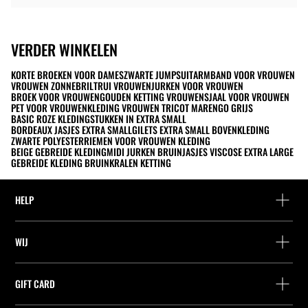
VERDER WINKELEN
KORTE BROEKEN VOOR DAMES
ZWARTE JUMPSUIT
ARMBAND VOOR VROUWEN
VROUWEN ZONNEBRIL
TRUI VROUWEN
JURKEN VOOR VROUWEN
BROEK VOOR VROUWEN
GOUDEN KETTING VROUWEN
SJAAL VOOR VROUWEN
PET VOOR VROUWEN
KLEDING VROUWEN TRICOT MARENGO GRIJS
BASIC ROZE KLEDINGSTUKKEN IN EXTRA SMALL
BORDEAUX JASJES EXTRA SMALL
GILETS EXTRA SMALL BOVENKLEDING
ZWARTE POLYESTERRIEMEN VOOR VROUWEN KLEDING
BEIGE GEBREIDE KLEDING
MIDI JURKEN BRUIN
JASJES VISCOSE EXTRA LARGE
GEBREIDE KLEDING BRUIN
KRALEN KETTING
HELP
Hulp en contact
WIJ
Leveringspunt zoeken
Leveringspunt zoeken
Vind je bestelling
GIFT CARD
Zoek een winkel
Retournering als gast