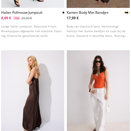
Halter Pofmouw Jumpsuit
Kanten Body Met Bandjes
8,99 €
17,99 €
29,99 €
-70%
Lange halter jumpsuit. Gekruiste V hals.
Body van elastisch kant. Hartvormige
Broekspijpen afgewerkt met elastiek. Open
halslijn met dunne bandjes en cups bij de
rug. Elastische getailleerde taille.
buste. Gevoerd in dezelfde kleur. Sluiting
aan de onderkant met drukknoopjes.
Verkrijgbaar in verschillende kleuren.