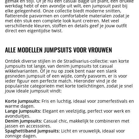
gemak en stijl. Of je nu een casual dagje uit plant, een drukke
werkdag hebt of een avondje uit wilt, een jumpsuit past bij
elke gelegenheid. Onze collectie biedt moderne snitten,
flatterende pasvormen en comfortabele materialen zodat je
met één stuk een complete look kunt creëren. Met veel
verschillende kleuren, stoffen en details geef je jouw outfit
direct een eigentijdse twist.
ALLE MODELLEN JUMPSUITS VOOR VROUWEN
Ontdek diverse stijlen in de Stradivarius-collectie: van korte
jumpsuits tot lange, van denim jumpsuits tot casual
wikkelvarianten. Of je nu op zoek bent naar een slank
gesneden jumpsuit of een wijde, comfy pasvorm, er is voor
ieder figuur een perfecte match. Hieronder vind je de
populairste categorieën met korte toelichtingen, zodat je snel
jouw ideale jumpsuit vindt:
Korte jumpsuits:
Fris en luchtig, ideaal voor zomerfestivals en
warme dagen.
Lange jumpsuits:
Elegant en veelzijdig, perfect voor werk en
avonduitjes.
Denim jumpsuits:
Casual chic, makkelijk te combineren met
jassen en accessoires.
Spaghettiband jumpsuits:
Licht en vrouwelijk, ideaal voor
zonnige dagen.