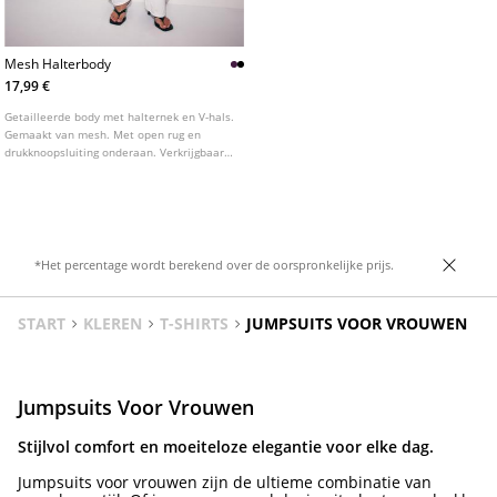
Mesh Halterbody
17,99 €
Getailleerde body met halternek en V-hals.
Gemaakt van mesh. Met open rug en
drukknoopsluiting onderaan. Verkrijgbaar
in diverse kleuren.
*Het percentage wordt berekend over de oorspronkelijke prijs.
START
KLEREN
T-SHIRTS
JUMPSUITS VOOR VROUWEN
Jumpsuits Voor Vrouwen
Stijlvol comfort en moeiteloze elegantie voor elke dag.
Jumpsuits voor vrouwen zijn de ultieme combinatie van