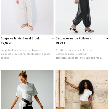
Soepelvallende Barrel Broek
Gestructureerde Pofbroek
22,99 €
29,99 €
Soepelvallende broek met barrel-fit.
Zijzakken. Pofpijpen. Enkellengte.
Elastische tailleband. Steekzakken aan de
Elastische zoom. Broek van
zijkant.
gestructureerde stof met een pofbroek
silhouet. Elastische tailleband.