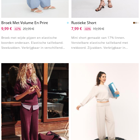
Broek Met Volume En Print
Rustieke Short
9,99 €
7,99 €
29,99 €
19,99 €
-67%
-60%
Broek met wijde pijpen en elastische
Mini short gemaakt van 17% linnen.
boorden onderaan. Elastische tailleband.
Verstelbare elastische tailleband met
Steekzakken. Verkrijgbaar in verschillende
trekkoord. Zijzakken. Verkrijgbaar in
kleuren.
diverse kleuren.