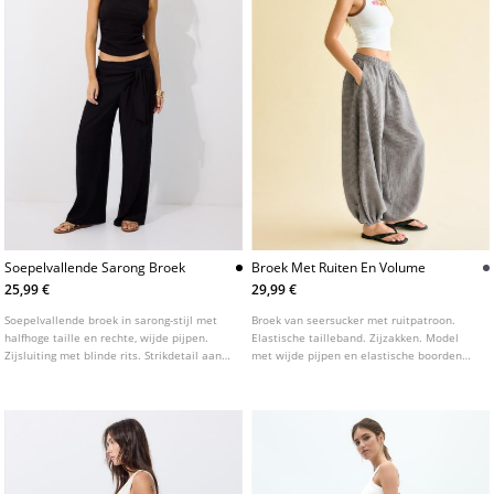
Soepelvallende Sarong Broek
Broek Met Ruiten En Volume
25,99 €
29,99 €
Soepelvallende broek in sarong-stijl met
Broek van seersucker met ruitpatroon.
halfhoge taille en rechte, wijde pijpen.
Elastische tailleband. Zijzakken. Model
Zijsluiting met blinde rits. Strikdetail aan
met wijde pijpen en elastische boorden
de voorkant. Verkrijgbaar in verschillende
aan de onderkant.
kleuren.