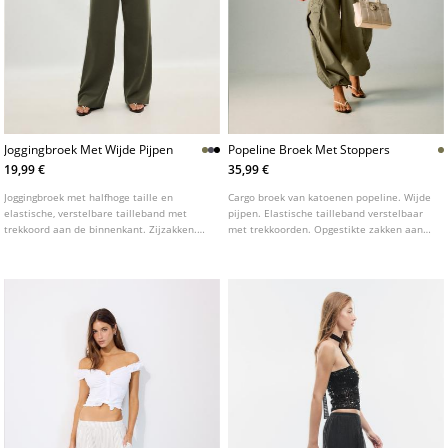
Joggingbroek Met Wijde Pijpen
Popeline Broek Met Stoppers
19,99 €
35,99 €
Joggingbroek met halfhoge taille en
Cargo broek van katoenen popeline. Wijde
elastische, verstelbare tailleband met
pijpen. Elastische tailleband verstelbaar
trekkoord aan de binnenkant. Zijzakken.
met trekkoorden. Opgestikte zakken aan
Wijde, rechte pijpen. Verkrijgbaar in
de achterkant en cargo zakken aan de
verschillende kleuren.
zijkanten. Verstelbare zomen met
stoppers. Verkrijgbaar in diverse kleuren.