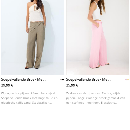
Soepelvallende Broek Met
Soepelvallende Broek Met
Sjaal
Linnenlook L01235236
29,99 €
25,99 €
Wijde, rechte pijpen. Afneembare sjaal.
Zakken aan de zijkanten. Rechte, wijde
Soepelvallende broek met hoge taille en
pijpen. Lange, zwierige broek gemaakt van
elastische tailleband. Steekzakken.
een stof met linnenlook. Elastische
Verkrijgbaar in verschillende kleuren.
tailleband verstelbaar met bijpassend
trekkoord. Verkrijgbaar in verschillende
kleuren.