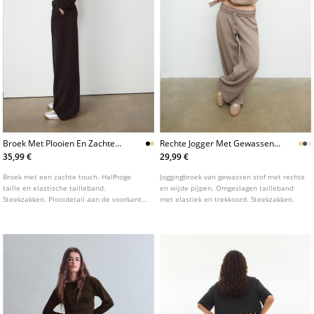
Broek Met Plooien En Zachte
Rechte Jogger Met Gewassen
Touch
Effect
35,99 €
29,99 €
Broek met een zachte touch. Halfhoge
Joggingbroek van gewassen stof met rechte
taille en elastische tailleband.
en wijde pijpen. Omgeslagen tailleband
Steekzakken. Plooidetail aan de voorkant.
met elastiek en trekkoord. Steekzakken.
Rechte en soepelvallende pijpen.
Ritssluiting aan de voorkant en drukknoop.