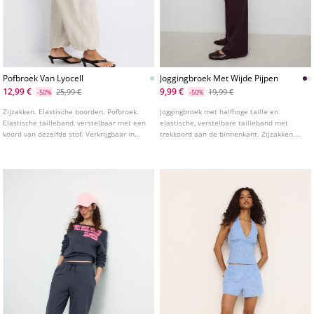
Pofbroek Van Lyocell
Joggingbroek Met Wijde Pijpen
12,99 €
9,99 €
25,99 €
19,99 €
-50%
-50%
Zijzakken. Elastische boorden. Pofbroek.
Joggingbroek met halfhoge taille en
Elastische tailleband, verstelbaar met een
elastische, verstelbare tailleband met
koord van dezelfde stof. Verkrijgbaar in
trekkoord aan de binnenkant. Zijzakken.
verschillende kleuren.
Wijde, rechte pijpen. Verkrijgbaar in
verschillende kleuren.