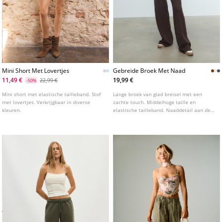
Mini Short Met Lovertjes
Gebreide Broek Met Naad
11,49 €
19,99 €
22,99 €
-50%
Mini short met elastische tailleband. Stof
Lange broek van glad breisel met een
met lovertjes. Verkrijgbaar in diverse
zachte touch. Middelhoge taille en
kleuren.
elastische tailleband. Naaddetail aan de
voorkant. Rechte pijpen. Verkrijgbaar in
verschillende kleuren.