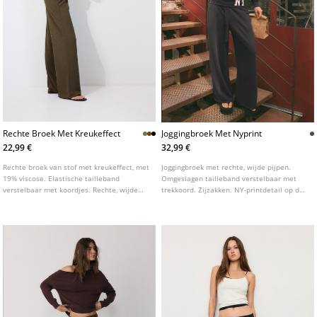
Rechte Broek Met Kreukeffect
Joggingbroek Met Nyprint
22,99 €
32,99 €
Rechte broek van stof met kreukeffect, met
Joggingbroek met rechte, wijde pijpen.
19% viscose. Elastische tailleband
Omgeslagen tailleband verstelbaar met
verstelbaar met koordjes. Rechte, wijde
trekkoord. Zijzakken. NY-printdetail op de
pijpen. Verkrijgbaar in verschillende
taille.
kleuren.