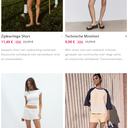
Zijdeachtige Short
Technische Minishort
11,49 €
9,99 €
22,99 €
19,99 €
-50%
-50%
Soepele short van zijdeachtig materiaal.
Mini short met een vloeiend silhouet,
Elastische tailleband met verstelbare strik
gemaakt van technische stof. Hoge taille
en steekzakken.
en elastische tailleband. Contrasterende
strepen aan de zijkanten.