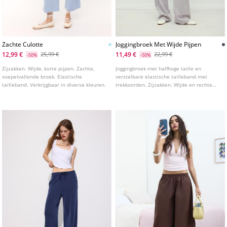
Zachte Culotte
Joggingbroek Met Wijde Pijpen
12,99 €
11,49 €
25,99 €
22,99 €
-50%
-50%
Zijzakken. Wijde, korte pijpen. Zachte,
Joggingbroek met halfhoge taille en
soepelvallende broek. Elastische
verstelbare elastische tailleband met
tailleband. Verkrijgbaar in diverse kleuren.
trekkoorden. Zijzakken. Wijde en rechte
pijpen. Verkrijgbaar in verschillende
kleuren.