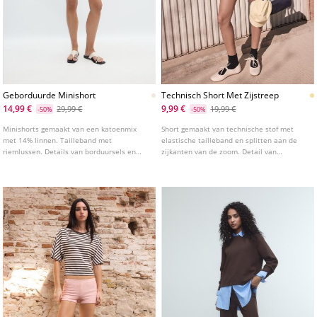
Geborduurde Minishort
Technisch Short Met Zijstreep
14,99 €
9,99 €
29,99 €
19,99 €
-50%
-50%
Minishorts gemaakt van een katoenmix
Short gemaakt van technische stof met
met 14% linnen. Tailleband met
elastische tailleband en splitten aan de
riemlussen. Details van borduursels en
zijkanten van de zoom. Detail van
spiegelapplicaties. Ritssluiting en
zijstreep.
knoopsluiting aan de voorkant.