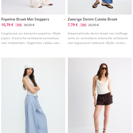
Popeline Broek Met Stoppers
Zwierige Denim Culotte Broek
10,79 €
7,79 €
35,99 €
25,99 €
-70%
-70%
Cargobroek van katoenen popeline. Wijde
Soepelvallende denim broek met halfhoge
pijpen. Elastische tailleband verstelbaar
taille en verstelbare elastische tailleband
met trekkoorden. Opgestikte zakken aan
met bijpassend trekkoord. Wijde, rechte
de achterkant en cargo zijzakken.
pijpen.
Verstelbare onderzomen met stoppers.
Verkrijgbaar in diverse kleuren.