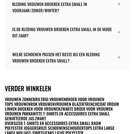
KLEDING VROUWEN BROEKEN EXTRA SMALL IN
VOORJAAR/ZOMER/WINTER?
IS DE KLEDING VROUWEN BROEKEN EXTRA SMALL IN DE MODE
DIT JAAR?
WELKE SCHOENEN PASSEN HET BESTE BIJ EEN KLEDING
VROUWEN BROEKEN EXTRA SMALL?
VERDER WINKELEN
VROUWEN ZONNEBRIL
TRUI VROUWEN
BROEK VOOR VROUWEN
TOPS VROUWEN
ROK VROUWEN
VROUWEN BLAZER
TRENCHCOAT VROUW
LINNEN BROEKEN VOOR VROUWEN
ZWARTE BROEK VOOR VROUWEN
VROUWEN PARKA
WITTE T-SHIRTS EN ACCESSOIRES EXTRA SMALL
GEWATTEERDE JAS ZWART
OVERSIZED T-SHIRTS EN ACCESSOIRES EXTRA SMALL RAUW
POLYESTER JOGGERS
ROZE SCHOENEN
SCHOUDERTOPS EXTRA LARGE
LANGE WOLJAS
T-SHIRTS
JEANS LICHT POLYESTER