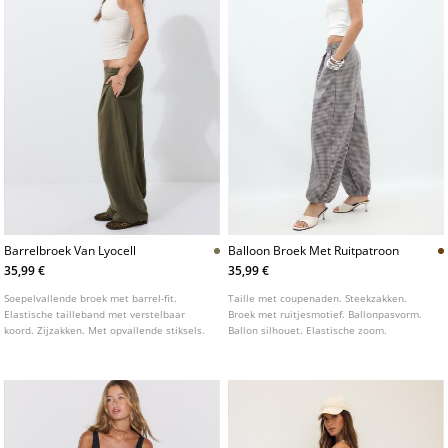
Barrelbroek Van Lyocell
Balloon Broek Met Ruitpatroon
35,99 €
35,99 €
Soepelvallende broek met barrel-fit.
Taille met coupenaden. Steekzakken.
Elastische tailleband met verstelbaar
Broek met ruitjesmotief. Ballonpasvorm.
koord. Zijzakken. Met opvallende stiksels.
Ballon silhouet. Elastische zoom.