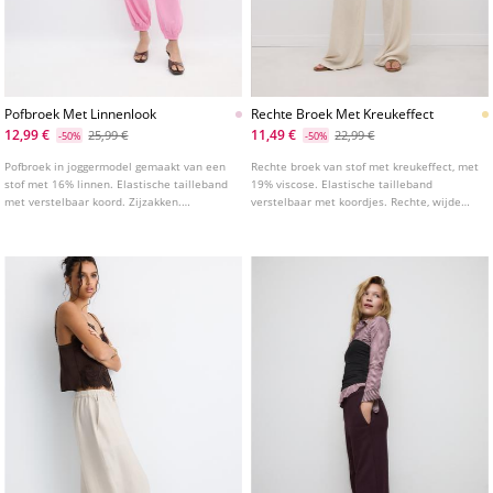
Pofbroek Met Linnenlook
Rechte Broek Met Kreukeffect
12,99 €
11,49 €
25,99 €
22,99 €
-50%
-50%
Pofbroek in joggermodel gemaakt van een
Rechte broek van stof met kreukeffect, met
stof met 16% linnen. Elastische tailleband
19% viscose. Elastische tailleband
met verstelbaar koord. Zijzakken.
verstelbaar met koordjes. Rechte, wijde
Elastische zoom onderaan. Verkrijgbaar in
pijpen. Verkrijgbaar in verschillende
diverse kleuren.
kleuren.