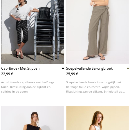
Capribroek Met Stippen
Soepelvallende Sarongbroek
22,99 €
25,99 €
Aansluitende capribroek met halfhoge
Soepelvallende broek in sarongstijl met
taille. Ritssluiting aan de zijkant en
halfhoge taille en rechte, wijde pijpen.
splitjes in de zoom.
Ritssluiting aan de zijkant. Strikdetail aan
de voorkant. Verkrijgbaar in verschillende
kleuren.