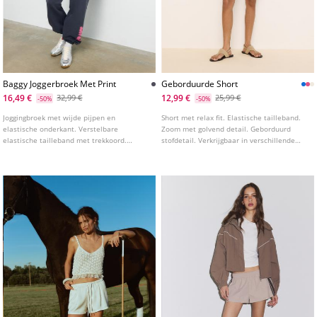
Baggy Joggerbroek Met Print
Geborduurde Short
16,49 €
12,99 €
32,99 €
25,99 €
-50%
-50%
Joggingbroek met wijde pijpen en
Short met relax fit. Elastische tailleband.
elastische onderkant. Verstelbare
Zoom met golvend detail. Geborduurd
elastische tailleband met trekkoord.
stofdetail. Verkrijgbaar in verschillende
Printdetails op de pijp.
kleuren.