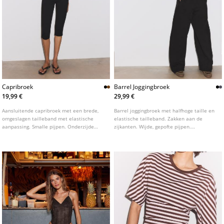
Capribroek
Barrel Joggingbroek
19,99 €
29,99 €
Aansluitende capribroek met een brede,
Barrel joggingbroek met halfhoge taille en
omgeslagen tailleband met elastische
elastische tailleband. Zakken aan de
aanpassing. Smalle pijpen. Onderzijde
zijkanten. Wijde, gepofte pijpen.
afgewerkt met stiksels.
Verkrijgbaar in diverse kleuren.