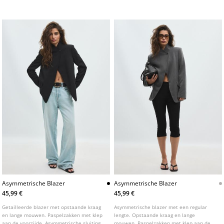
schouderbandjes en gedrapeerde stof op
voorkant met twee knopen.
de mouwen. Paspelzakken aan de
zijkanten. Elastische zoom. Ritssluiting
aan de voorkant met metalen rits.
Asymmetrische Blazer
Asymmetrische Blazer
45,99 €
45,99 €
Getailleerde blazer met opstaande kraag
Asymmetrische blazer met een regular
en lange mouwen. Paspelzakken met klep
lengte. Opstaande kraag en lange
aan de voorzijde. Asymmetrische sluiting
mouwen. Paspelzakken met klep aan de