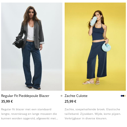
Regular Fit Pieddepoule Blazer
Zachte Culotte
35,99 €
25,99 €
Regular fit blazer met een standaard
Zachte, soepelvallende broek. Elastische
lengte, reverskraag en lange mouwen die
tailleband. Zijzakken. Wijde, korte pijpen.
kunnen worden opgerold, afgewerkt met
Verkrijgbaar in diverse kleuren.
een gestreepte voering. Pied-de-