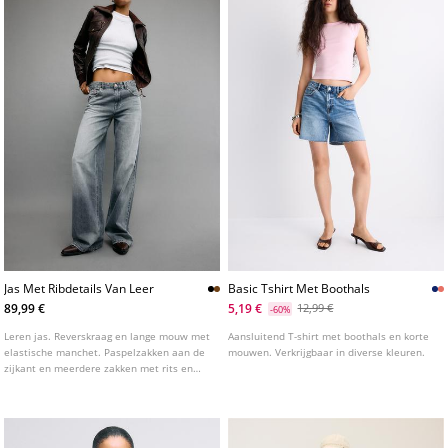
Jas Met Ribdetails Van Leer
Basic Tshirt Met Boothals
89,99 €
5,19 €
12,99 €
-60%
Leren jas. Reverskraag en lange mouw met
Aansluitend T-shirt met boothals en korte
elastische manchet. Paspelzakken aan de
mouwen. Verkrijgbaar in diverse kleuren.
zijkant en meerdere zakken met rits en
knopen op de borst. Afwerking met
bijpassende ribgebreide stof. Ritssluiting
aan de voorkant.