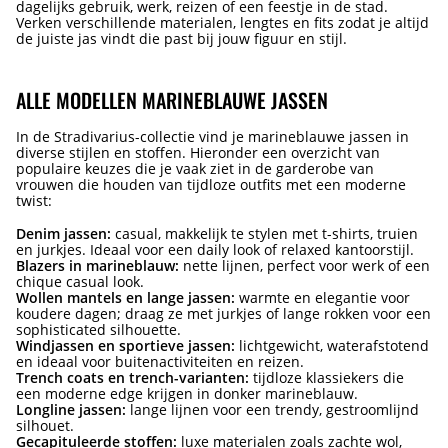
dagelijks gebruik, werk, reizen of een feestje in de stad.
Verken verschillende materialen, lengtes en fits zodat je altijd
de juiste jas vindt die past bij jouw figuur en stijl.
ALLE MODELLEN MARINEBLAUWE JASSEN
In de Stradivarius-collectie vind je marineblauwe jassen in
diverse stijlen en stoffen. Hieronder een overzicht van
populaire keuzes die je vaak ziet in de garderobe van
vrouwen die houden van tijdloze outfits met een moderne
twist:
Denim jassen:
casual, makkelijk te stylen met t-shirts, truien
en jurkjes. Ideaal voor een daily look of relaxed kantoorstijl.
Blazers in marineblauw:
nette lijnen, perfect voor werk of een
chique casual look.
Wollen mantels en lange jassen:
warmte en elegantie voor
koudere dagen; draag ze met jurkjes of lange rokken voor een
sophisticated silhouette.
Windjassen en sportieve jassen:
lichtgewicht, waterafstotend
en ideaal voor buitenactiviteiten en reizen.
Trench coats en trench-varianten:
tijdloze klassiekers die
een moderne edge krijgen in donker marineblauw.
Longline jassen:
lange lijnen voor een trendy, gestroomlijnd
silhouet.
Gecapituleerde stoffen:
luxe materialen zoals zachte wol,