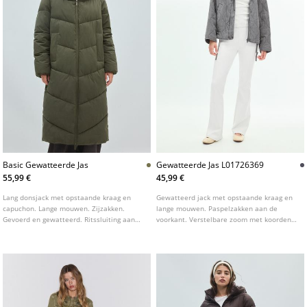
Basic Gewatteerde Jas
Gewatteerde Jas L01726369
55,99 €
45,99 €
Lang donsjack met opstaande kraag en
Gewatteerd jack met opstaande kraag en
capuchon. Lange mouwen. Zijzakken.
lange mouwen. Paspelzakken aan de
Gevoerd en gewatteerd. Ritssluiting aan
voorkant. Verstelbare zoom met koorden.
de voorkant. Doorgestikt detail.
Ritssluiting aan de voorkant, verborgen
onder een flap met drukknopen.
Verkrijgbaar in verschillende kleuren.