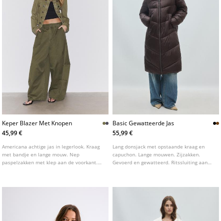
Keper Blazer Met Knopen
Basic Gewatteerde Jas
45,99 €
55,99 €
Americana achtige jas in legerlook. Kraag
Lang donsjack met opstaande kraag en
met bandje en lange mouw. Nep
capuchon. Lange mouwen. Zijzakken.
paspelzakken met klep aan de voorkant.
Gevoerd en gewatteerd. Ritssluiting aan
Sluiting aan de voorkant met studs. Detail
de voorzijde. doorgestikt detail.
van studs.