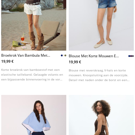
Broekrok Van Bambula Met
Blouse Met Korte Mouwen En
Volants L01261250
Deelnaden Onder De Borst
19,99 €
19,99 €
Korte broekrok van bamboestof met een
Blouse met reverskraag, V-hals en korte
elastische tailleband. Gelaagde volants en
mouwen. Knoopsluiting aan de voorzijde.
een bijpassende binnenvoering in de vorm
Detail met naden onder de borst en een
van een broekje. Verkrijgbaar in
verstelbare taille met striksluiting op de
verschillende kleuren.
rug. Verkrijgbaar in diverse kleuren.