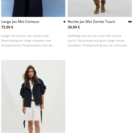
Lange Jas Met Ceintuur
Rechte Jas Met Zachte Touch
75,99 €
39,99 €
Lange trenchcoat van zachte stof.
Halflange jas van een stof met zachte
Reverskraag en lange mouwen met
touch. Opstaande kraag en lange mouw.
knoopsluiting. Paspelzakken aan de
Zijzakken. Knoopsluiting aan de voorzijde.
zijkanten. Gekruiste sluiting aan de
voorkant met knopen en een ceintuur van
dezelfde stof. Verkrijgbaar in verschillende
kleuren.