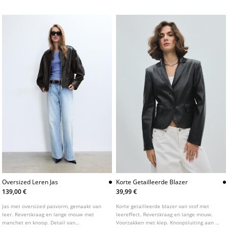
Oversized Leren Jas
Korte Getailleerde Blazer
139,00 €
39,99 €
Jas met oversized pasvorm, gemaakt van
Korte getailleerde blazer van stof met
leer. Reverskraag en lange mouw met
leereffect. Reverskraag en lange mouw.
manchet en knoop. Detail van
Voorzakken met klep. Knoopsluiting aan de