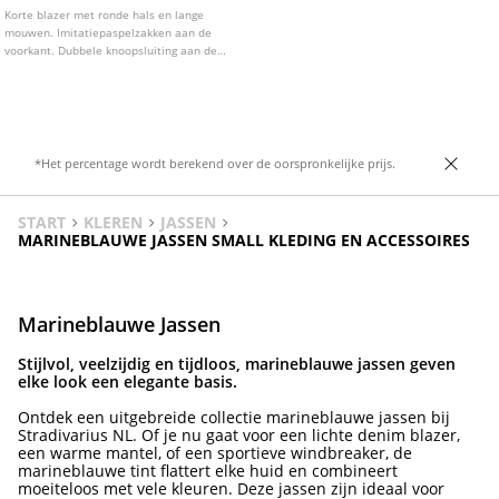
Korte blazer met ronde hals en lange
mouwen. Imitatiepaspelzakken aan de
voorkant. Dubbele knoopsluiting aan de
voorkant. Verkrijgbaar in diverse kleuren.
*Het percentage wordt berekend over de oorspronkelijke prijs.
START
KLEREN
JASSEN
MARINEBLAUWE JASSEN SMALL KLEDING EN ACCESSOIRES
Marineblauwe Jassen
Stijlvol, veelzijdig en tijdloos, marineblauwe jassen geven
elke look een elegante basis.
Ontdek een uitgebreide collectie marineblauwe jassen bij
Stradivarius NL. Of je nu gaat voor een lichte denim blazer,
een warme mantel, of een sportieve windbreaker, de
marineblauwe tint flattert elke huid en combineert
moeiteloos met vele kleuren. Deze jassen zijn ideaal voor