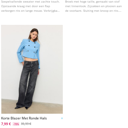
Soepelvallende sweater met zachte touch.
Broek met hoge taille, gemaakt van stof
Opstaande kraag met door een flap
met linnenlook. Zijzakken en plooien aan
verborgen rits en lange mouw. Verkrijgbaar
de voorkant. Sluiting met knoop en rits.
in diverse kleuren.
Wijde, rechte pijpen. Verkrijgbaar in
verschillende kleuren.
Korte Blazer Met Ronde Hals
7,99 €
35,99 €
-78%