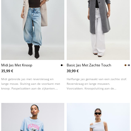
Midi Jas Met Knoop
Basic Jas Met Zachte Touch
35,99 €
39,99 €
Midi gebreide jas met reverskraag en
Halflange jas gemaakt van een zachte stof.
lange mouw. Sluiting aan de voorkant met
Reverskraag en lange mouwen.
knoop. Paspelzakken aan de zijkanten.
Voorzakken. Knoopsluiting aan de
Verkrijgbaar in verschillende kleuren.
voorzijde. Verkrijgbaar in diverse kleuren.