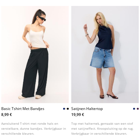
pouleprint. Klepzakken aan de voorkant.
Knoopsluiting aan de voorkant.
Basic Tshirt Met Bandjes
Satijnen Haltertop
8,99 €
19,99 €
Aansluitend T-shirt met ronde hals en
Top met halternek, gemaakt van een stof
verstelbare, dunne bandjes. Verkrijgbaar in
met satijneffect. Knoopsluiting op de rug.
verschillende kleuren.
Verkrijgbaar in verschillende kleuren.