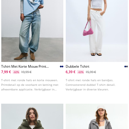
Tshirt Met Korte Mouw Print
Dubbele Tshirt
En Applicatie
7,99 €
6,39 €
19,99 €
15,99 €
-60%
-60%
T-shirt met ronde hals en korte mouwen.
T-shirt met ronde hals en bandjes.
Printdetail op de voorkant en ketting met
Contrasterend dubbel T-shirt detail.
afneembare applicatie. Verkrijgbaar in
Verkrijgbaar in diverse kleuren.
diverse kleuren.