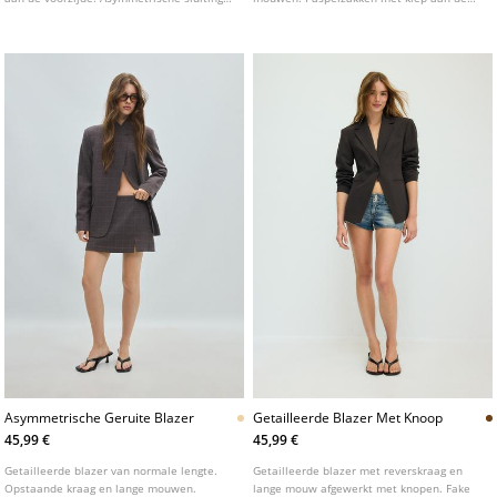
aan de voorzijde met knoop.
voorkant. Dubbele knoopsluiting aan de
voorkant.
Asymmetrische Geruite Blazer
Getailleerde Blazer Met Knoop
45,99 €
45,99 €
Getailleerde blazer van normale lengte.
Getailleerde blazer met reverskraag en
Opstaande kraag en lange mouwen.
lange mouw afgewerkt met knopen. Fake