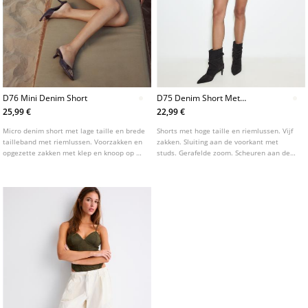
D76 Mini Denim Short
D75 Denim Short Met
Scheuren
25,99 €
22,99 €
Micro denim short met lage taille en brede
Shorts met hoge taille en riemlussen. Vijf
tailleband met riemlussen. Voorzakken en
zakken. Sluiting aan de voorkant met
opgezette zakken met klep en knoop op de
studs. Gerafelde zoom. Scheuren aan de
achterkant. Sluiting aan de voorkant met
voorkant. Verkrijgbaar in diverse kleuren.
rits en dubbele studs. Verkrijgbaar in
diverse kleuren.