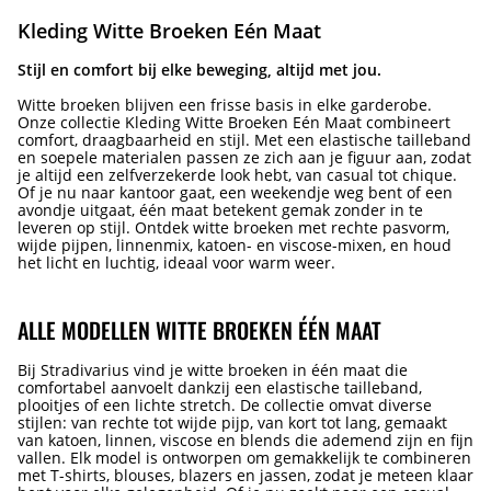
Kleding Witte Broeken Eén Maat
Stijl en comfort bij elke beweging, altijd met jou.
Witte broeken blijven een frisse basis in elke garderobe.
Onze collectie Kleding Witte Broeken Eén Maat combineert
comfort, draagbaarheid en stijl. Met een elastische tailleband
en soepele materialen passen ze zich aan je figuur aan, zodat
je altijd een zelfverzekerde look hebt, van casual tot chique.
Of je nu naar kantoor gaat, een weekendje weg bent of een
avondje uitgaat, één maat betekent gemak zonder in te
leveren op stijl. Ontdek witte broeken met rechte pasvorm,
wijde pijpen, linnenmix, katoen- en viscose-mixen, en houd
het licht en luchtig, ideaal voor warm weer.
ALLE MODELLEN WITTE BROEKEN ÉÉN MAAT
Bij Stradivarius vind je witte broeken in één maat die
comfortabel aanvoelt dankzij een elastische tailleband,
plooitjes of een lichte stretch. De collectie omvat diverse
stijlen: van rechte tot wijde pijp, van kort tot lang, gemaakt
van katoen, linnen, viscose en blends die ademend zijn en fijn
vallen. Elk model is ontworpen om gemakkelijk te combineren
met T-shirts, blouses, blazers en jassen, zodat je meteen klaar