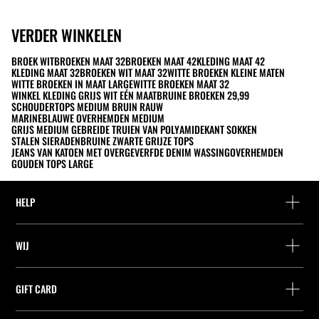
VERDER WINKELEN
BROEK WIT
BROEKEN MAAT 32
BROEKEN MAAT 42
KLEDING MAAT 42
KLEDING MAAT 32
BROEKEN WIT MAAT 32
WITTE BROEKEN KLEINE MATEN
WITTE BROEKEN IN MAAT LARGE
WITTE BROEKEN MAAT 32
WINKEL KLEDING GRIJS WIT EÉN MAAT
BRUINE BROEKEN 29,99
SCHOUDERTOPS MEDIUM BRUIN RAUW
MARINEBLAUWE OVERHEMDEN MEDIUM
GRIJS MEDIUM GEBREIDE TRUIEN VAN POLYAMIDE
KANT SOKKEN
STALEN SIERADEN
BRUINE ZWARTE GRIJZE TOPS
JEANS VAN KATOEN MET OVERGEVERFDE DENIM WASSING
OVERHEMDEN
GOUDEN TOPS LARGE
HELP
Hulp en contact
WIJ
Leveringspunt zoeken
Leveringspunt zoeken
Vind je bestelling
GIFT CARD
Zoek een winkel
Retournering als gast
Leveringspunt zoeken
Vennootschap
Vind je ticket