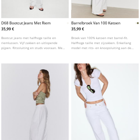
D68 Bootcut Jeans Met Riem
Barrelbroek Van 100 Katoen
35,99 €
35,99 €
Bootcut jeans met halfhoge taille en
Broek van 100% katoen met barrel-fit.
riemlussen. Vijf zakken en uitlopende
Halfhoge taille met zijzakken. Enkellang
pijpen. Ritssluiting en studs vooraan. Met
model met rits- en knoopsluiting aan de
riemdetail.
voorzijde. Voorzien van subtiele plooien
aan de voorkant.