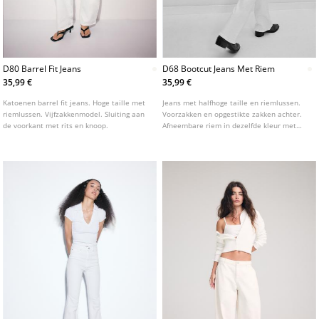
D80 Barrel Fit Jeans
D68 Bootcut Jeans Met Riem
35,99 €
35,99 €
Katoenen barrel fit jeans. Hoge taille met
Jeans met halfhoge taille en riemlussen.
riemlussen. Vijfzakkenmodel. Sluiting aan
Voorzakken en opgestikte zakken achter.
de voorkant met rits en knoop.
Afneembare riem in dezelfde kleur met
metalen gesp. Pijpen met getailleerde
pasvorm tot aan de knie en licht
uitlopende pijpen. Verkrijgbaar in
verschillende kleuren.