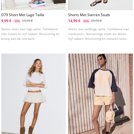
D79 Short Met Lage Taille
Shorts Met Sterren Studs
9,99 €
14,99 €
19,99 €
29,99 €
-50%
-50%
Denim short met lage taille. Tailleband
Shorts met halfhoge taille. Tailleband met
met lussen en vijf zakken. Ritssluiting en
riemlussen. Stervormige studs als detail.
knoop aan de voorkant.
Vijf zakken. Ritssluiting en metalen knoop
aan de voorkant.