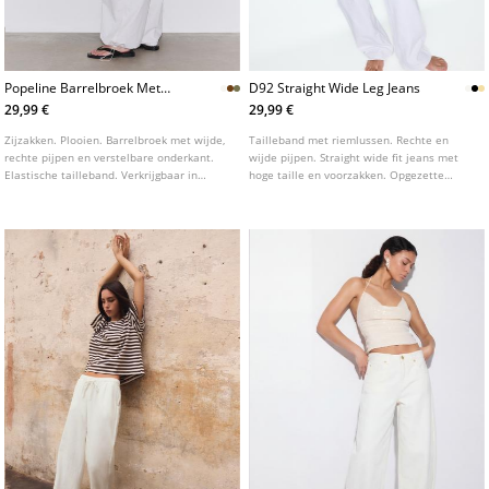
Popeline Barrelbroek Met
D92 Straight Wide Leg Jeans
Stoppers
29,99 €
29,99 €
Zijzakken. Plooien. Barrelbroek met wijde,
Tailleband met riemlussen. Rechte en
rechte pijpen en verstelbare onderkant.
wijde pijpen. Straight wide fit jeans met
Elastische tailleband. Verkrijgbaar in
hoge taille en voorzakken. Opgezette
verschillende kleuren.
achterzakken. Sluiting aan de voorkant
met rits en metalen knoop. Verkrijgbaar in
verschillende kleuren.