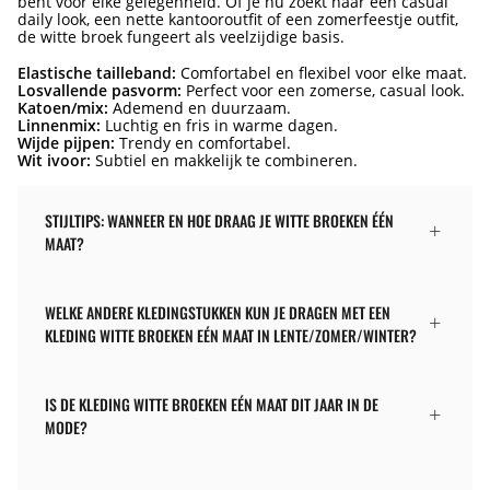
bent voor elke gelegenheid. Of je nu zoekt naar een casual
daily look, een nette kantooroutfit of een zomerfeestje outfit,
de witte broek fungeert als veelzijdige basis.
Elastische tailleband:
Comfortabel en flexibel voor elke maat.
Losvallende pasvorm:
Perfect voor een zomerse, casual look.
Katoen/mix:
Ademend en duurzaam.
Linnenmix:
Luchtig en fris in warme dagen.
Wijde pijpen:
Trendy en comfortabel.
Wit ivoor:
Subtiel en makkelijk te combineren.
STIJLTIPS: WANNEER EN HOE DRAAG JE WITTE BROEKEN ÉÉN
MAAT?
WELKE ANDERE KLEDINGSTUKKEN KUN JE DRAGEN MET EEN
KLEDING WITTE BROEKEN EÉN MAAT IN LENTE/ZOMER/WINTER?
IS DE KLEDING WITTE BROEKEN EÉN MAAT DIT JAAR IN DE
MODE?