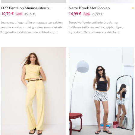
D77 Pantalon Minimalistisch
Nette Broek Met Plooien
Zakken L01477778
10,79 €
14,99 €
35,99 €
29,99 €
-70%
-50%
Jeans met hoge taille en opgezette zakken
Soepelvallende geklede broek met
aan de voorkant met gouden knoopdetails.
halfhoge taille en rechte, wijde pijpen.
Opgezette zakken aan de achterkant.
Zijzakken. Verstelbare elastische
Onderkant afgewerkt in een uitlopende
tailleband met bijpassende riem.
lijn. Sluiting aan de voorkant met rits en
knoop.