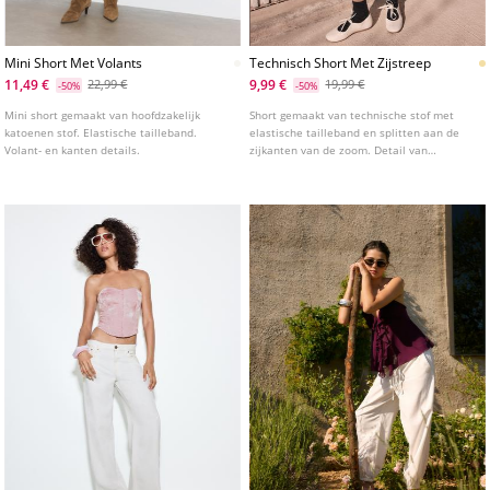
Mini Short Met Volants
Technisch Short Met Zijstreep
11,49 €
9,99 €
22,99 €
19,99 €
-50%
-50%
Mini short gemaakt van hoofdzakelijk
Short gemaakt van technische stof met
katoenen stof. Elastische tailleband.
elastische tailleband en splitten aan de
Volant- en kanten details.
zijkanten van de zoom. Detail van
zijstreep.