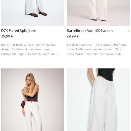
D74 Flared Split Jeans
Barrelbroek Van 100 Katoen
29,99 €
29,99 €
Jeans met hoge taille en een vijfzakken
Broek gemaakt van 100% katoen. Halfhoge
design. Tailleband met riemlussen.
taille. Tailleband met riemlussen. Zij en
Uitlopende pijpen. Gerafelde zoom met
achterzakken. Voorzien van opvallende
een split aan de binnenkant. Ritssluiting
stiksels aan de voorzijde. Rits en
en studs aan de voorkant. Verkrijgbaar in
knoopsluiting aan de voorkant.
verschillende kleuren.