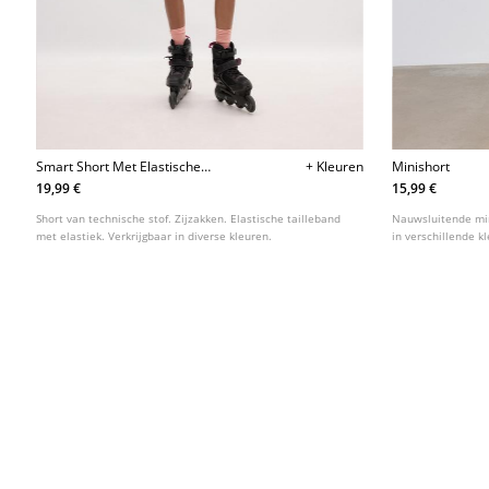
Smart Short Met Elastische
+ Kleuren
Minishort
Tailleband
19,99 €
15,99 €
Short van technische stof. Zijzakken. Elastische tailleband
Nauwsluitende mini
met elastiek. Verkrijgbaar in diverse kleuren.
in verschillende k