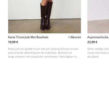
Korte Tricot Jurk Met Boothals
+ Kleuren
Asymmetrische 
19,99 €
22,99 €
Korte jurk van gladde tricot met een zwierig silhouet en een
Korte, strakke jur
aansluitende afwerking aan de onderkant. Boothals en
mouw met blote sc
lange mouwen met elastische manchetten. Verkrijgbaar in
de zijkant.
verschillende kleuren.