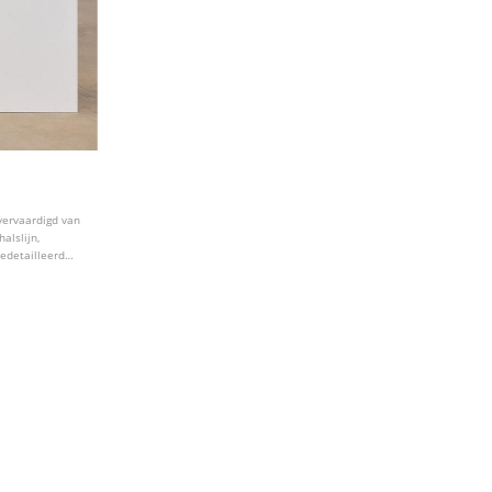
 vervaardigd van
alslijn,
edetailleerd