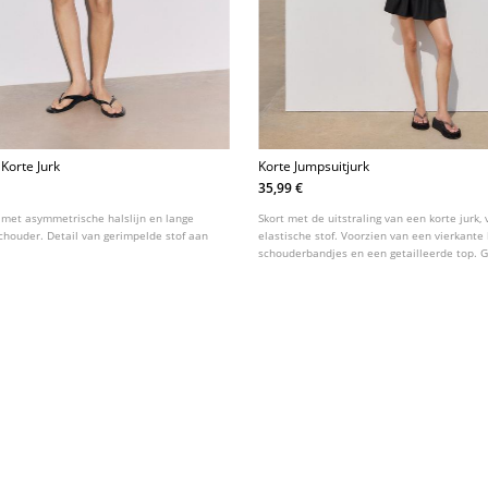
Korte Jurk
Korte Jumpsuitjurk
35,99 €
k met asymmetrische halslijn en lange
Skort met de uitstraling van een korte jurk,
houder. Detail van gerimpelde stof aan
elastische stof. Voorzien van een vierkante h
schouderbandjes en een getailleerde top. G
met een uitlopende rok.