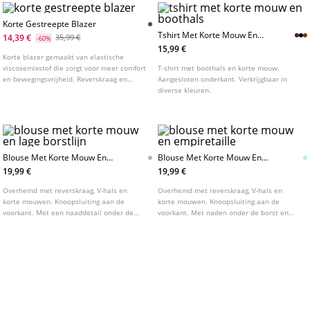
Korte Gestreepte Blazer
Tshirt Met Korte Mouw En
14,39 €
35,99 €
-60%
Boothals
15,99 €
Korte blazer gemaakt van elastische
viscosemixstof die zorgt voor meer comfort
T-shirt met boothals en korte mouw.
en bewegingsvrijheid. Reverskraag en
Aangesloten onderkant. Verkrijgbaar in
lange mouw met uitlopende manchetten.
diverse kleuren.
Paspelzakken met klep aan de voorkant.
Knoopsluiting aan de voorkant.
Blouse Met Korte Mouw En
Blouse Met Korte Mouw En
Lage Borstlijn
Empiretaille
19,99 €
19,99 €
Overhemd met reverskraag, V-hals en
Overhemd met reverskraag, V-hals en
korte mouwen. Knoopsluiting aan de
korte mouwen. Knoopsluiting aan de
voorkant. Met een naaddetail onder de
voorkant. Met naden onder de borst en
borst en een getailleerde taille met strik
een getailleerde pasvorm met
aan de achterkant.
strikceintuur op de rug.
Tshirt Met Korte Japanse
Peplum Blouse Met Korte
Mouw
Mouwen
15,99 €
25,99 €