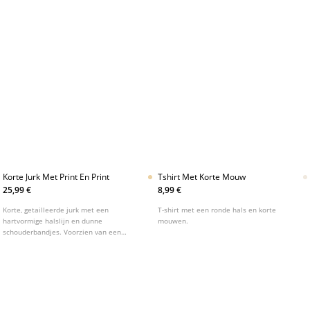
KORTE TRENCHCOATS EN ACCESSOIRES PER SEIZOEN
KLEUREN, MATERIALEN EN TEXTUREN
MAAT- EN COMFORTTIPS
HOE MAAK JE KORTE TRENCHCOATS SCHOON?
TRENDRECORD: KORTE TRENCHCOATS EN ACCESSOIRES
2026/2026
HOE COMBINEER JE KORTE TRENCHCOATS EN ACCESSOIRES
EXTRA SMALL IN JE DAGELIJKSE LOOK?