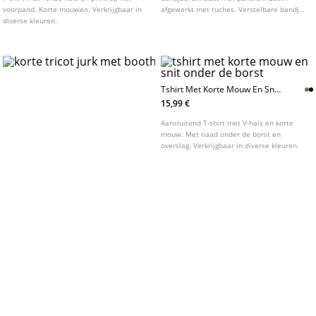
voorpand. Korte mouwen. Verkrijgbaar in
afgewerkt met ruches. Verstelbare bandjes
diverse kleuren.
op de rug met strikdetail.
Tshirt Met Korte Mouw En Snit
Onder De Borst
15,99 €
Aansluitend T-shirt met V-hals en korte
mouw. Met naad onder de borst en
overslag. Verkrijgbaar in diverse kleuren.