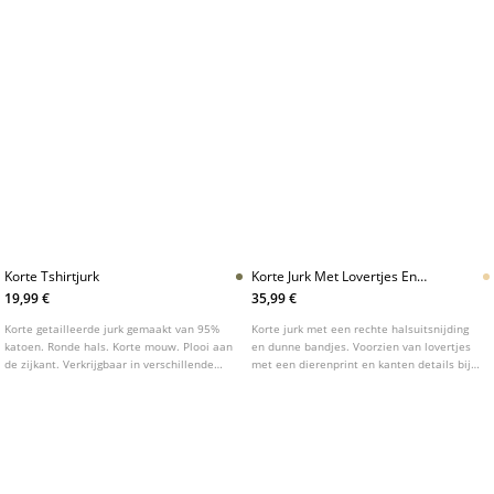
ACCESSOIRES EXTRA SMALL
Bij Stradivarius vind je verschillende varianten van korte
trenchcoats en bijpassende kleine accessoires in XS. Denk
aan:
korte trenchcoats, trenchcoats met ceintuur,
waterafstotende kortere jassen, shorts-achtige
trenchkraagvarianten
en een speelse selectie van accessoires
die je look afmaken. Elk model is ontworpen voor dagelijks
gebruik in drukke stedelijke omgevingen en voor momenten
waarop je net wat extra stijl wilt zonder bulk.
Korte trenchcoats:
klassieke gabardine of waterafstotende
stoffen in XS, met ceintuur voor beweging.
Trenchcoats met ceintuur:
tailleaccent en een verfijnde
silhoutetekening.
Accessoires XS:
sjaals, hoeden, riemen, tassen en
handschoenen in mini-formaat.
Kleuren en materialen:
beige, zwart, navy en camel met keus
uit katoen, gabardine en semi-stoffen.
Outfit-kompakt:
combineer met jeans, maxi-jurken of
zakelijke rokken voor een gerichte, modieuze look.
XS trend:
alles wat je nodig hebt om een luxueuze,
ongecompliceerde stijl te dragen.
STIJLTIPS: WANNEER EN HOE DRAAG JE KORTE TRENCHCOATS?