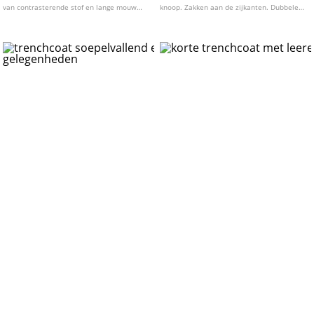
van contrasterende stof en lange mouw
knoop. Zakken aan de zijkanten. Dubbele
afgewerkt met riempjes. Taille met
knoopsluiting aan de voorkant.
riemlussen en afneembare riem van
Verkrijgbaar in diverse kleuren.
dezelfde stof. Paspelzakken aan de
voorkant.