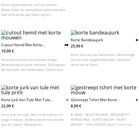
Korte soepelvallende jurk van katoen.
Diepe V-hals en verstelbare dunne bandjes
met strik op de rug. Open rug en
elastische taille.
Korte Bandeaujurk
Cutout Hemd Met Korte
25,99 €
Mouwen
19,99 €
Korte jurk van een katoenmix. Hartvormige
Getailleerd hemd van normale lengte.
halslijn met spaghettibandjes. Geplooid
Reverskraag en korte mouwen. Sluiting aan
detail op de borst.
de voorzijde met drukknopen. Detail van
cut out en geplooide stof aan de voorzijde.
Verkrijgbaar in diverse kleuren.
Korte Jurk Van Tule Met Tule
Gestreept Tshirt Met Korte
Print
Mouw
22,99 €
8,99 €
Korte jurk van tule. Met ronde halslijn en
B- BASIC - SELECTED BASIC -REGULAR FIT -
lange mouwen. Gedetailleerd met plooien
RONDE HALS - KORTE MOUW - HEAVY
aan de zijkant. Dierenprint.
WEIGHT - 100% KATOEN Basic T-shirt met
een rechte regular fit, gemaakt van
katoenen stof. Ronde hals en korte mouw.