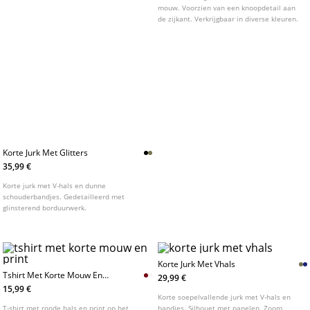
mouw. Voorzien van een knoopdetail aan
de zijkant. Verkrijgbaar in diverse kleuren.
Korte Jurk Met Glitters
35,99 €
Korte jurk met V-hals en dunne
schouderbandjes. Gedetailleerd met
glinsterend borduurwerk.
Korte Jurk Met Vhals
Tshirt Met Korte Mouw En
29,99 €
Print
15,99 €
Korte soepelvallende jurk met V-hals en
T-shirt met ronde hals en print op het
bandjes. Silhouet met panelen. Zoom