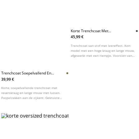
Korte Trenchcoat Met
Leereffect
45,99 €
Trenchcoat van stof met leereffect. Kort
model met een hoge kraag en lange mouw,
afgewerkt met een riempje. Voorzien van
zijzakken, een riem van dezelfde stof en
een double-breasted sluiting met knopen.
Verkrijgbaar in verschillende kleuren.
Trenchcoat Soepelvallend En
Kort Voor Nette Gelegenheden
39,99 €
Korte, soepelvallende trenchcoat met
reverskraag en lange mouw met lussen.
Paspelzakken aan de zijkant. Gekruiste
sluiting aan de voorkant met knopen.