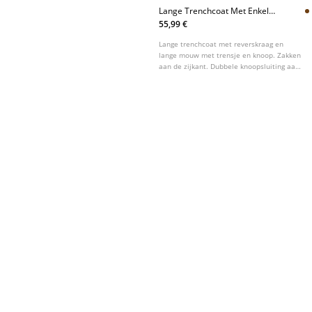
Lange Trenchcoat Met Enkele
Rij Knopen
55,99 €
Lange trenchcoat met reverskraag en
lange mouw met trensje en knoop. Zakken
aan de zijkant. Dubbele knoopsluiting aan
de voorkant en strikceintuur.