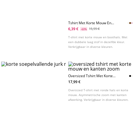
Tshirt Met Korte Mouw En
Dubbele Laag
6,39 €
15,99 €
-60%
T-shirt met korte mouw en boothals. Met
een dubbele laag stof in dezelfde kleur.
Verkrijgbaar in diverse kleuren.
Oversized Tshirt Met Korte
Mouw En Kanten Zoom
17,99 €
Oversized T-shirt met ronde hals en korte
mouw. Asymmetrische zoom met kanten
afwerking. Verkrijgbaar in diverse kleuren.