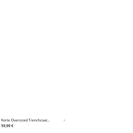
Korte Oversized Trenchcoat
Met Capuchon
59,99 €