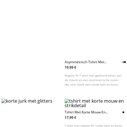
Asymmetrisch Tshirt Met
Korte Mouw
19,99 €
Regular fit T-shirt met geplooid detail aan
de zijkant en een asymmetrische zoom.
Het shirt heeft een ronde hals en korte
mouw. Verkrijgbaar in diverse kleuren.
Tshirt Met Korte Mouw En
Strikdetail
17,99 €
T-shirt met regular fit, ronde hals en korte