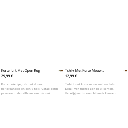
kleuren.
*Het percentage wordt berekend over de oorspronkelijke prijs.
START
KLEREN
AMERIKAANS
KORTE TRENCHCOATS EN ACCESSOIRES EXTRA SMALL
Korte Trenchcoats En Accessoires Extra Small
Stijlvol compact, veelzijdig en nu in XS.
Korte trenchcoats en accessoires extra small vormen een
slimme toevoeging aan elke garderobe. Of je nu langs de
keukentafel werkt, naar kantoor gaat of een casual stadsuitje
plant, dit compacte silhouet biedt een eigenzinnige mix van
klassieke trenchdetails en moderne draagbaarheid. Ontdek
hoe kleine stukken een grote impact kunnen hebben op jouw
dagelijkse look met Stradivarius Nederland.
ALLE MODELLEN KORTE TRENCHCOATS EN