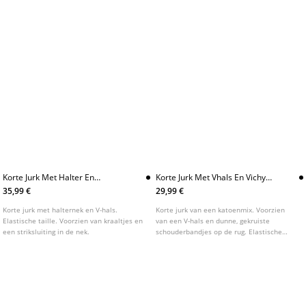
HOE DRAAG JE KORTE TRENCHCOATS EN ACCESSOIRES EXTRA
SMALL PER SEIZOEN?
IS DE KORTE TRENCHCOATS EN ACCESSOIRES EXTRA SMALL DIT
JAAR IN DE MODE?
WELKE OUTFIT PAST HET BESTE BIJ EEN KORTE TRENCHCOATS EN
ACCESSOIRES EXTRA SMALL?
STRADIVARIUS KORTE TRENCHCOATS EN ACCESSOIRES
COLLECTIE
VERDER WINKELEN
KORTE BROEKEN
TRENCHCOAT JAS
BRUINE TRENCHCOAT
TRENCHCOAT ZWART
OVERSIZED TRENCHCOAT
KORTE TOPJES
KORTE TOPS
TRENCHCOAT VROUW
KORTE TRENCHCOATS
LANGE JAS TRENCHCOAT