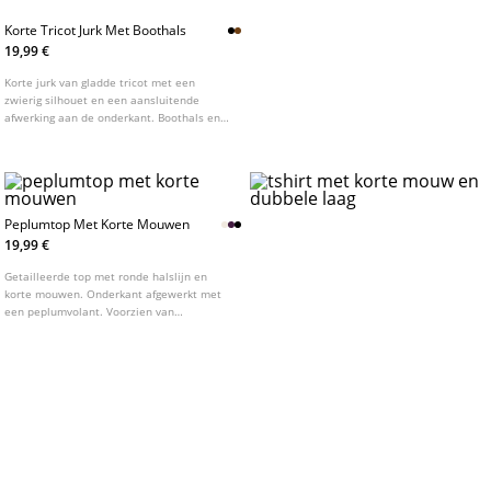
Korte Tricot Jurk Met Boothals
19,99 €
Korte jurk van gladde tricot met een
zwierig silhouet en een aansluitende
afwerking aan de onderkant. Boothals en
lange mouwen met elastische
manchetten. Verkrijgbaar in verschillende
kleuren.
Peplumtop Met Korte Mouwen
19,99 €
Getailleerde top met ronde halslijn en
korte mouwen. Onderkant afgewerkt met
een peplumvolant. Voorzien van
opvallende deelnaden aan de voorzijde.
Verkrijgbaar in verschillende kleuren.