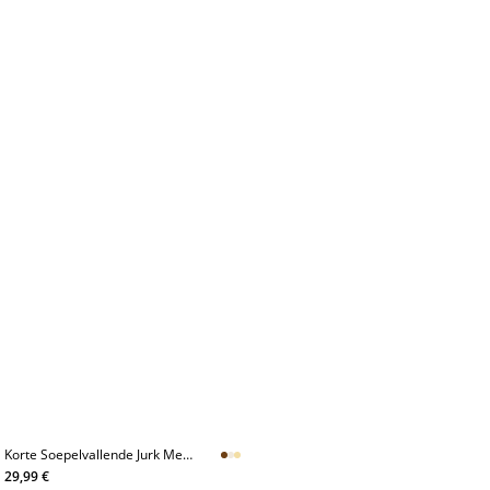
Korte Soepelvallende Jurk Met
Strik Op De Rug
29,99 €