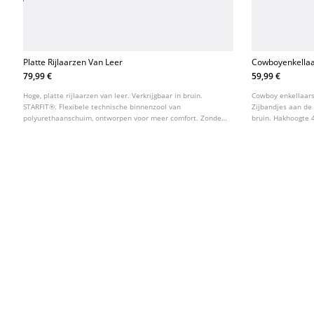
Platte Rijlaarzen Van Leer
Cowboyenkellaa
Hak
79,99 €
59,99 €
Hoge, platte rijlaarzen van leer. Verkrijgbaar in bruin.
Cowboy enkellaarsj
STARFIT®. Flexibele technische binnenzool van
Zijbandjes aan de
polyurethaanschuim, ontworpen voor meer comfort. Zonder
bruin. Hakhoogte 
sluiting. Zoolhoogte: 2,5 cm.