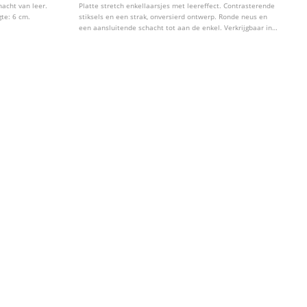
hacht van leer.
Platte stretch enkellaarsjes met leereffect. Contrasterende
gte: 6 cm.
stiksels en een strak, onversierd ontwerp. Ronde neus en
een aansluitende schacht tot aan de enkel. Verkrijgbaar in
bruin en beige. Hakhoogte: 4,5 cm.