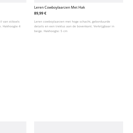
Leren Cowboylaarzen Met Hak
89,99 €
l van stiksels
Leren cowboylaarzen met hoge schacht, geborduurde
ge. Hakhoogte 4
details en een treklus aan de bovenkant. Verkrijgbaar in
beige. Hakhoogte: 5 cm