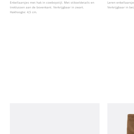
Enkellaarsjes met hak in cowboystijl. Met stikseldetails en
Leren enkellaarsj
treklussen aan de bovenkant. Verkrijgbaar in zwart.
Verkrijgbaar in be
Hakhoogte: 4,5 cm.