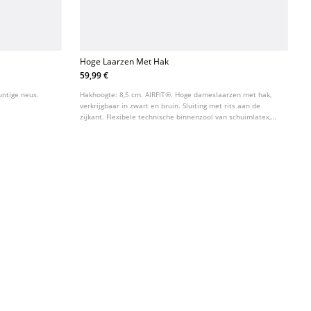
Hoge Laarzen Met Hak
59,99 €
ntige neus.
Hakhoogte: 8,5 cm. AIRFIT®. Hoge dameslaarzen met hak,
verkrijgbaar in zwart en bruin. Sluiting met rits aan de
zijkant. Flexibele technische binnenzool van schuimlatex,
ontworpen voor meer comfort.