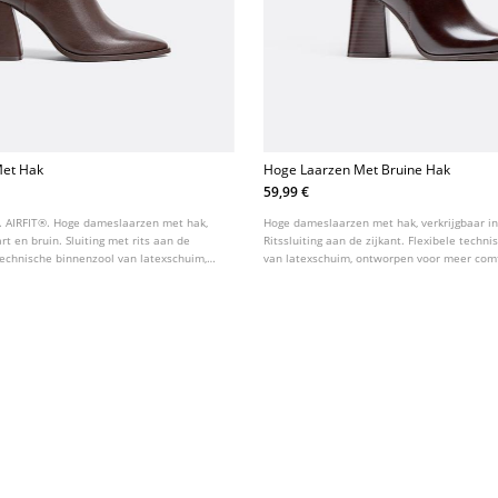
Met Hak
Hoge Laarzen Met Bruine Hak
59,99 €
. AIRFIT®. Hoge dameslaarzen met hak,
Hoge dameslaarzen met hak, verkrijgbaar in
rt en bruin. Sluiting met rits aan de
Ritssluiting aan de zijkant. Flexibele techn
 technische binnenzool van latexschuim,
van latexschuim, ontworpen voor meer comf
eer comfort.
8,5 cm. AIRFIT ®.