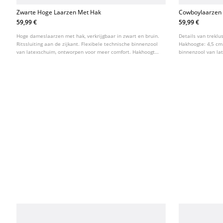
Zwarte Hoge Laarzen Met Hak
Cowboylaarzen
59,99 €
59,99 €
Hoge dameslaarzen met hak, verkrijgbaar in zwart en bruin.
Details van treklu
Ritssluiting aan de zijkant. Flexibele technische binnenzool
Hakhoogte: 4,5 cm.
van latexschuim, ontworpen voor meer comfort. Hakhoogte:
binnenzool van la
8,5 cm. AIRFIT ®.