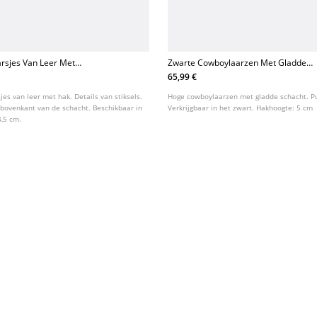
rsjes Van Leer Met
Zwarte Cowboylaarzen Met Gladde
Schacht
65,99 €
es van leer met hak. Details van stiksels.
Hoge cowboylaarzen met gladde schacht. Pu
 bovenkant van de schacht. Beschikbaar in
Verkrijgbaar in het zwart. Hakhoogte: 5 cm
4,5 cm.