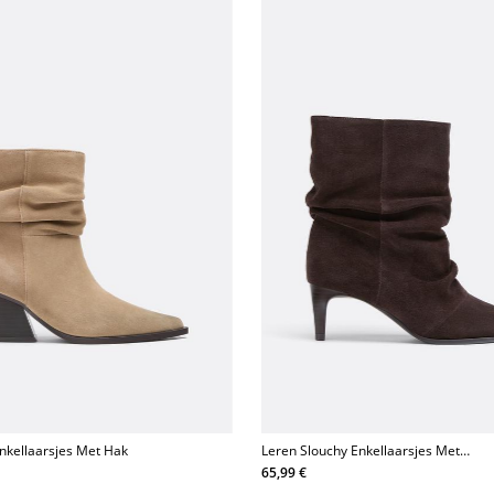
nkellaarsjes Met Hak
Leren Slouchy Enkellaarsjes Met
Smalle Hak
65,99 €