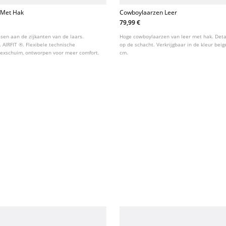
 Met Hak
Cowboylaarzen Leer
79,99 €
ssen aan de zijkanten van de laars.
Hoge cowboylaarzen van leer met hak. Detai
 AIRFIT ®. Flexibele technische
op de schacht. Verkrijgbaar in de kleur bei
texschuim, ontworpen voor meer comfort.
cm.