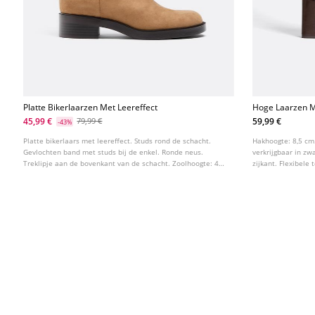
Platte Bikerlaarzen Met Leereffect
Hoge Laarzen 
45,99 €
59,99 €
79,99 €
-43%
Platte bikerlaars met leereffect. Studs rond de schacht.
Hakhoogte: 8,5 cm
Gevlochten band met studs bij de enkel. Ronde neus.
verkrijgbaar in zwa
Treklipje aan de bovenkant van de schacht. Zoolhoogte: 4
zijkant. Flexibele
cm
ontworpen voor m