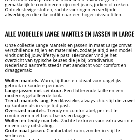
gemakkelijk te combineren zijn met jeans, jurken of rokken.
Ontdek stevige stoffen, zachte voeringen en verfijnde
afwerkingen die elke outfit naar een hoger niveau tillen.
ALLE MODELLEN LANGE MANTELS EN JASSEN IN LARGE
Onze collectie Lange Mantels en Jassen in maat Large omvat
verschillende stijlen en materialen, zodat je altijd een model
vindt dat bij jouw lifestyle past. Hieronder vind je het
overzicht van typische keuzes die je bij Stradivarius
Nederland aantreft, steeds met aandacht voor comfort en
draaggemak:
Wollen mantels:
Warm, tijdloos en ideaal voor dagelijks
gebruik in koudere periodes.
Lange jassen met ceintuur:
Een flatterende taille en een
moderne, getailleerde look.
Trench mantels lang:
Een klassieke, always-chic stijl die zowel
op kantoor als in vrije tijd past.
Oversized mantels:
Trendy en comfortabel, perfect te
combineren met basic basics en laagjes.
Wollen en teddy mantels:
Zachte texturen voor extra warmte
en een cosy uitstraling.
Grote maat jassen:
Comfortabel ruim, zonder in stijl te
verliezen.