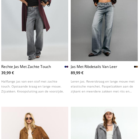
Rechte Jas Met Zachte Touch
Jas Met Ribdetails Van Leer
39,99 €
89,99 €
Halflange jas van een stof met zachte
Leren jas. Reverskraag en lange mouw met
touch. Opstaande kraag en lange mouw.
elastische manchet. Paspelzakken aan de
Zijzakken. Knoopsluiting aan de voorzijde.
zijkant en meerdere zakken met rits en
knopen op de borst. Afwerking met
bijpassende ribgebreide stof. Ritssluiting
aan de voorkant.