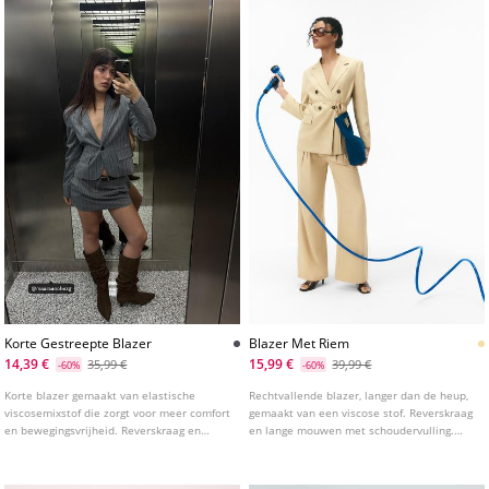
Korte Gestreepte Blazer
Blazer Met Riem
14,39 €
15,99 €
35,99 €
39,99 €
-60%
-60%
Korte blazer gemaakt van elastische
Rechtvallende blazer, langer dan de heup,
viscosemixstof die zorgt voor meer comfort
gemaakt van een viscose stof. Reverskraag
en bewegingsvrijheid. Reverskraag en
en lange mouwen met schoudervulling.
lange mouw met uitlopende manchetten.
Paspelzakken met klep aan de voorkant.
Paspelzakken met klep aan de voorkant.
Dubbele knoopsluiting aan de voorkant en
Knoopsluiting aan de voorkant.
een ceintuur van dezelfde stof om te