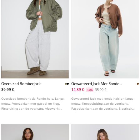
Oversized Bomberjack
Gewatteerd Jack Met Ronde
Hals
39,99 €
14,39 €
35,99 €
-60%
Oversized bomberjack. Ronde hals. Lange
Gewatteerd jack met ronde hals en lange
mouw. Voorzakken met paspel en klep.
mouw. Knoopsluiting aan de voorkant.
Ritssluiting aan de voorkant. Afgewerkt
Paspelzakken aan de voorkant. Elastische
met ribboord.
zoom.