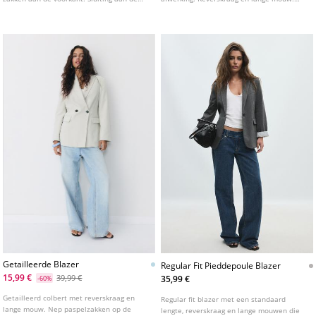
voorkant met drukknopen.
Paspelezakken met klep aan de voorkant
en een paspelezak op de borst.
Knoopsluiting aan de voorkant.
Getailleerde Blazer
Regular Fit Pieddepoule Blazer
15,99 €
39,99 €
35,99 €
-60%
Getailleerd colbert met reverskraag en
Regular fit blazer met een standaard
lange mouw. Nep paspelzakken op de
lengte, reverskraag en lange mouwen die