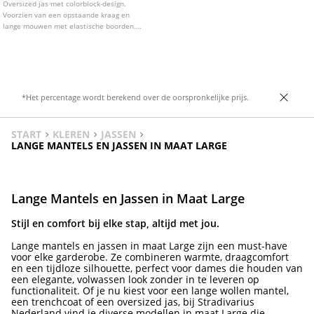
Oversized jas met colorblock-design.
Voorzien van een opstaande kraag en
lange mouwen met elastische boorden.
Voorzakken en een ritssluiting aan de
voorkant. Zoom afgewerkt met elastiek.
*Het percentage wordt berekend over de oorspronkelijke prijs.
START
KLEREN
JASSEN
LANGE MANTELS EN JASSEN IN MAAT LARGE
Lange Mantels en Jassen in Maat Large
Stijl en comfort bij elke stap, altijd met jou.
Lange mantels en jassen in maat Large zijn een must-have
voor elke garderobe. Ze combineren warmte, draagcomfort
en een tijdloze silhouette, perfect voor dames die houden van
een elegante, volwassen look zonder in te leveren op
functionaliteit. Of je nu kiest voor een lange wollen mantel,
een trenchcoat of een oversized jas, bij Stradivarius
Nederland vind je diverse modellen in maat Large die