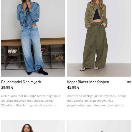
Ballonmodel Denim Jack
Keper Blazer Met Knopen
39,99 €
45,99 €
Denim jack met ballonpasvorm, hoge hals
Americana achtige jas in legerlook. Kraag
en lange mouwen met knoopsluiting.
met bandje en lange mouw. Nep
Zijzakken. Ritssluiting aan de voorkant
paspelzakken met klep aan de voorkant.
verborgen onder een flap. Detail van
Sluiting aan de voorkant met studs. Detail
schouderbanden.
van studs.