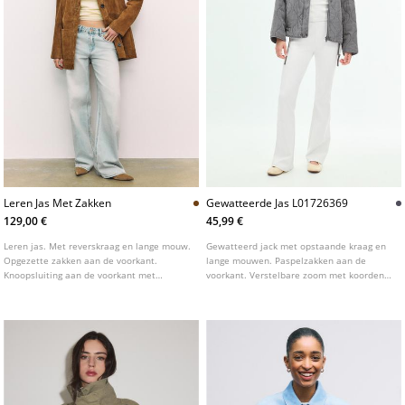
Leren Jas Met Zakken
Gewatteerde Jas L01726369
129,00 €
45,99 €
Leren jas. Met reverskraag en lange mouw.
Gewatteerd jack met opstaande kraag en
Opgezette zakken aan de voorkant.
lange mouwen. Paspelzakken aan de
Knoopsluiting aan de voorkant met
voorkant. Verstelbare zoom met koorden.
contrasterende knopen.
Ritssluiting aan de voorkant, verborgen
onder een flap met drukknopen.
Verkrijgbaar in verschillende kleuren.