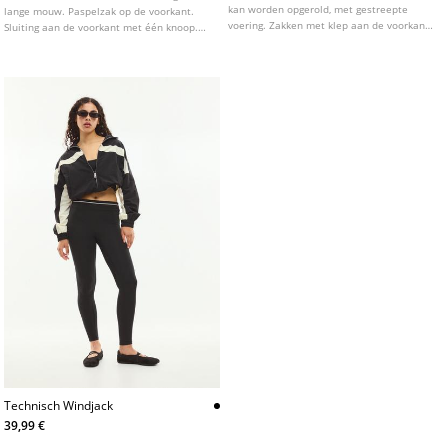
kan worden opgerold, met gestreepte
lange mouw. Paspelzak op de voorkant.
voering. Zakken met klep aan de voorkant.
Sluiting aan de voorkant met één knoop.
Sluiting aan de voorkant met knoop.
Verkrijgbaar in meerdere kleuren.
Technisch Windjack
39,99 €