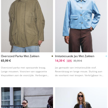
Oversized Parka Met Zakken
Imitatiesuede Jas Met Zakken
65,99 €
14,39 €
35,99 €
-60%
Oversized parka met opstaande kraag.
Jas gemaakt van imitatiesuède stof.
Lange mouwen. Voorzien van opgezette
Reverskraag en lange mouw. Sluiting aan
klepzakken aan de voorzijde. Verborgen
de voorkant met knopen. Verkrijgbaar in
ritssluiting achter een overslag.
verschillende kleuren.
Gedetailleerd met schouderkleppen.