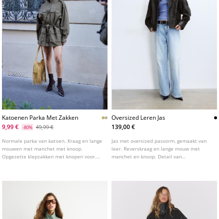
Katoenen Parka Met Zakken
Oversized Leren Jas
9,99 €
139,00 €
49,99 €
-80%
Normale parka van katoen. Kraag en lange
Jas met oversized pasvorm, gemaakt van
mouwen met manchet met knoop.
leer. Reverskraag en lange mouw met
Opgezette klepzakken met knopen voor.
manchet en knoop. Detail van
Verstelbare taille met koord en stoppers
schouderbandjes en gedrapeerde stof op
aan de binnenkant.
de mouwen. Paspelzakken aan de
zijkanten. Elastische zoom. Ritssluiting
aan de voorkant met metalen rits.