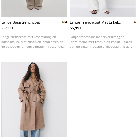
Lange Basistrenchcoat
Lange Trenchcoat Met Enkele
Rij Knopen
55,99 €
55,99 €
Lange trenchcoat met reverskraag en
Lange trenchcoat met reverskraag en
lange mouw. Met zijzakken, epauletten op
lange mouw met trensje en knoop. Zakken
de schouders en een ceintuur in dezelfde
aan de zijkant. Dubbele knoopsluiting aan
stof. Double-breasted knoopsluiting aan de
de voorkant en strikceintuur.
voorzijde. Verkrijgbaar in diverse kleuren.