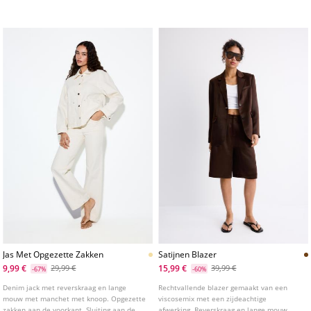
Sluiting aan de voorkant met haakjes.
Verkrijgbaar in verschillende kleuren.
Jas Met Opgezette Zakken
Satijnen Blazer
9,99 €
15,99 €
29,99 €
39,99 €
-67%
-60%
Denim jack met reverskraag en lange
Rechtvallende blazer gemaakt van een
mouw met manchet met knoop. Opgezette
viscosemix met een zijdeachtige
zakken aan de voorkant. Sluiting aan de
afwerking. Reverskraag en lange mouw.