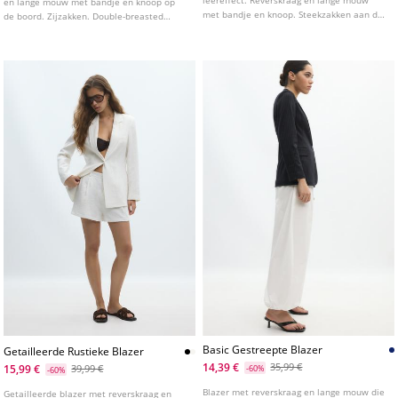
en lange mouw met bandje en knoop op
met bandje en knoop. Steekzakken aan de
de boord. Zijzakken. Double-breasted
zijkant. Schouderkleppen. Double breasted
knoopsluiting met bijpassende ceintuur.
knoopsluiting en ceintuur met gesp.
Voorzien van trensjes op de schouders en
revers.
Basic Gestreepte Blazer
Getailleerde Rustieke Blazer
14,39 €
35,99 €
15,99 €
39,99 €
-60%
-60%
Blazer met reverskraag en lange mouw die
Getailleerde blazer met reverskraag en