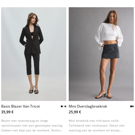
verschillende kleuren.
Basis Blazer Van Tricot
Mini Overslagbroekrok
35,99 €
25,99 €
Blazer met reverskraag en lange
Mini broekrok met mid waist taille.
oprolmouwen met een gestreepte voering.
Tailleband met riemlussen. Detail met
Zakken met klep aan de voorkant. Sluiting
overslag aan de voorkant en knoop.
aan de voorkant met knoop.
Zijsluiting met blinde rits. Verkrijgbaar in