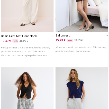
Ballonvest
Basic Gilet Met Linnenlook
15,99 €
39,99 €
10,39 €
25,99 €
-60%
-60%
Mouwloos vest met ronde hals. Ritssluiting
Kort gilet met V-hals en mouwloos design,
aan de voorkant. Ballonzoom.
gemaakt van een stof met 20% linnen.
Voorzien van imitatiepaspelzakken aan de
voorkant. Knoopsluiting aan de voorkant.