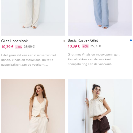
Basic Rustiek Gilet
Gilet Linnenlook
10,39 €
25,99 €
10,39 €
25,99 €
-60%
-60%
Gilet met V-hals en mouwopeningen.
Gilet gemaakt van een viscosemix met
Paspelzakken aan de voorkant.
linnen. V-hals en mouwloos. Imitatie
Knoopsluiting aan de voorkant.
paspelzakken aan de voorkant.
Knoopsluiting aan de voorkant.