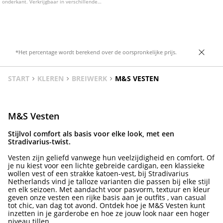
onderkant. Verkrijgbaar in verschillende
Verkrijgbaar in verschillende kleuren.
kleuren.
*Het percentage wordt berekend over de oorspronkelijke prijs.
START
KLEREN
BREIWERK
M&S VESTEN
M&S Vesten
Stijlvol comfort als basis voor elke look, met een
Stradivarius-twist.
Vesten zijn geliefd vanwege hun veelzijdigheid en comfort. Of
je nu kiest voor een lichte gebreide cardigan, een klassieke
wollen vest of een strakke katoen-vest, bij Stradivarius
Netherlands vind je talloze varianten die passen bij elke stijl
en elk seizoen. Met aandacht voor pasvorm, textuur en kleur
geven onze vesten een rijke basis aan je outfits , van casual
tot chic, van dag tot avond. Ontdek hoe je M&S Vesten kunt
inzetten in je garderobe en hoe ze jouw look naar een hoger
niveau tillen.