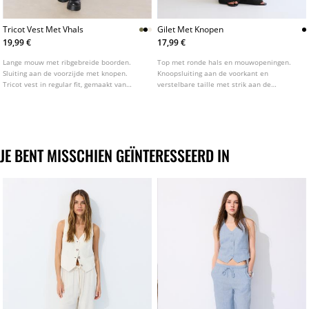
Tricot Vest Met Vhals
Gilet Met Knopen
19,99 €
17,99 €
Lange mouw met ribgebreide boorden.
Top met ronde hals en mouwopeningen.
Sluiting aan de voorzijde met knopen.
Knoopsluiting aan de voorkant en
Tricot vest in regular fit, gemaakt van
verstelbare taille met strik aan de
100% katoen. Met V hals. Verkrijgbaar in
achterkant. Verkrijgbaar in verschillende
diverse kleuren.
kleuren.
JE BENT MISSCHIEN GEÏNTERESSEERD IN