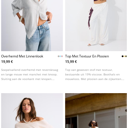
Overhemd Met Linnenlook
Top Met Textuur En Plooien
19,99 €
15,99 €
Soepelvallend overhemd met reverskraag
Top van geweven stof met textuur,
en lange mouw met manchet met knoop.
bestaande uit 19% viscose. Boothals en
Sluiting aan de voorkant met knopen.
mouwloos. Met plooien aan de zijkanten.
Verkrijgbaar in verschillende kleuren.
Rechte zoom.