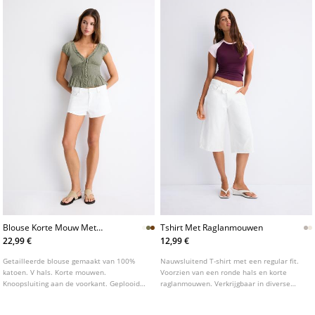
Blouse Korte Mouw Met
Tshirt Met Raglanmouwen
Elastiek
22,99 €
12,99 €
Getailleerde blouse gemaakt van 100%
Nauwsluitend T-shirt met een regular fit.
katoen. V hals. Korte mouwen.
Voorzien van een ronde hals en korte
Knoopsluiting aan de voorkant. Geplooid
raglanmouwen. Verkrijgbaar in diverse
detail in de taille. Verkrijgbaar in diverse
kleuren.
kleuren.