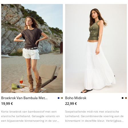
Broekrok Van Bambula Met
Boho Midirok
Volants L01261250
19,99 €
22,99 €
Korte broekrok van bamboestof met een
Soepelvallende midi-rok met elastische
elastische tailleband. Gelaagde volants en
tailleband. Gecombineerde voering aan de
een bijpassende binnenvoering in de vorm
binnenkant in dezelfde kleur. Verkrijgbaar
van een broekje. Verkrijgbaar in
in verschillende kleuren.