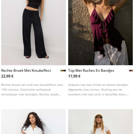
Rechte Broek Met Kreukeffect
Top Met Ruches En Bandjes
22,99 €
17,99 €
Rechte broek van stof met kreukeffect, met
Soepele top met V-hals en dunne bandjes.
19% viscose. Elastische tailleband
Afgewerkt met ruches. Sluiting aan de
verstelbaar met koordjes. Rechte, wijde
voorkant met een strik in dezelfde kleur.
pijpen. Verkrijgbaar in verschillende
Verkrijgbaar in verschillende kleuren.
kleuren.