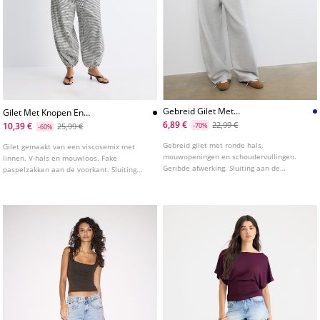
Gebreid Gilet Met
Gilet Met Knopen En
Schoudervullingen
Linnenlook
6,89 €
22,99 €
10,39 €
25,99 €
-70%
-60%
Gebreid gilet met ronde hals,
Gilet gemaakt van een viscosemix met
mouwopeningen en schoudervullingen.
linnen. V-hals en mouwloos. Fake
Geribde afwerking. Sluiting aan de
paspelzakken aan de voorkant. Sluiting
voorkant met knopen. Verkrijgbaar in
aan de voorkant met knopen.
verschillende kleuren.