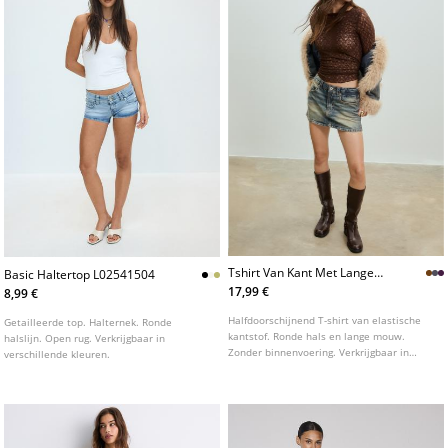
Tshirt Van Kant Met Lange
Basic Haltertop L02541504
Mouwen
17,99 €
8,99 €
Halfdoorschijnend T-shirt van elastische
Getailleerde top. Halternek. Ronde
kantstof. Ronde hals en lange mouw.
halslijn. Open rug. Verkrijgbaar in
Zonder binnenvoering. Verkrijgbaar in
verschillende kleuren.
diverse kleuren.