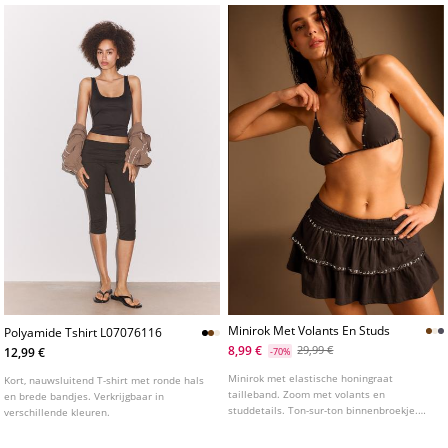
Minirok Met Volants En Studs
Polyamide Tshirt L07076116
8,99 €
29,99 €
12,99 €
-70%
Minirok met elastische honingraat
Kort, nauwsluitend T-shirt met ronde hals
tailleband. Zoom met volants en
en brede bandjes. Verkrijgbaar in
studdetails. Ton-sur-ton binnenbroekje.
verschillende kleuren.
Verkrijgbaar in meerdere kleuren.