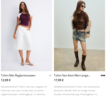
Tshirt Met Raglanmouwen
Tshirt Van Kant Met Lange
Mouwen
12,99 €
17,99 €
Nauwsluitend T-shirt met een regular fit.
Halfdoorschijnend T-shirt van elastische
Voorzien van een ronde hals en korte
kantstof. Ronde hals en lange mouw.
raglanmouwen. Verkrijgbaar in diverse
Zonder binnenvoering. Verkrijgbaar in
kleuren.
diverse kleuren.