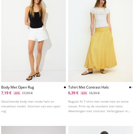
Body Met Open Rug
Tshirt Met Contrast Hals
7,19 €
6,39 €
17,99 €
15,99 €
-60%
-60%
Getailleerde body met ronde hals en
Regular fit T-shirt met ronde hals en korte
mouwloos model. Voorzien van een open
mouw. Print op de voorkant met tekst.
rug.
Afwerkingen met contrast. Verkrijgbaar in
diverse kleuren.