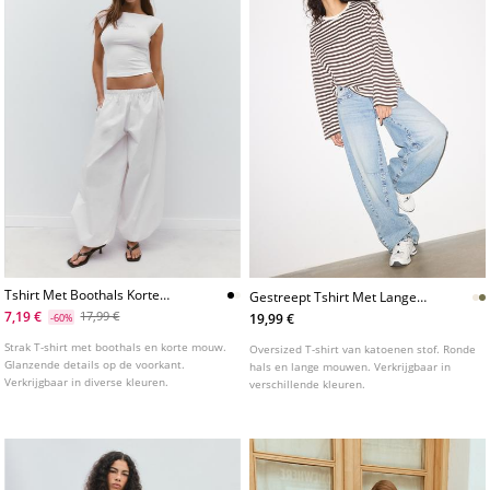
Tshirt Met Boothals Korte
Gestreept Tshirt Met Lange
Mouw En Glitter Van One
Mouwen
7,19 €
17,99 €
19,99 €
-60%
Dilemma
Strak T-shirt met boothals en korte mouw.
Oversized T-shirt van katoenen stof. Ronde
Glanzende details op de voorkant.
hals en lange mouwen. Verkrijgbaar in
Verkrijgbaar in diverse kleuren.
verschillende kleuren.