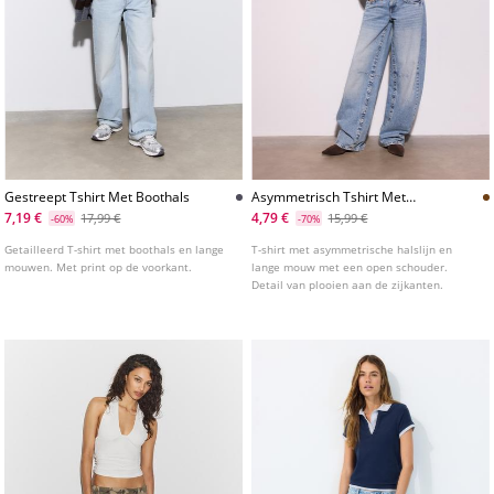
Gestreept Tshirt Met Boothals
Asymmetrisch Tshirt Met
Plooien
7,19 €
4,79 €
17,99 €
15,99 €
-60%
-70%
Getailleerd T-shirt met boothals en lange
T-shirt met asymmetrische halslijn en
mouwen. Met print op de voorkant.
lange mouw met een open schouder.
Detail van plooien aan de zijkanten.