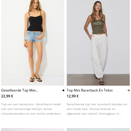
Getailleerde Top Met
Top Met Racerback En Tekst
Hartvormige Hals
22,99 €
12,99 €
Top van een katoenmix. Getailleerd model
Getailleerde top met racerback bandjes en
met een hartvormige halslijn, dunne
een ronde hals. Voorop bedrukt en
schouderbandjes en een rechte onderkant.
afgewerkt met ribstof. Verkrijgbaar in
diverse kleuren.