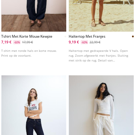
Tshirt Met Korte Mouw Kewpie
Haltertop Met Franjes
7,19 €
9,19 €
17,99 €
22,99 €
-60%
-60%
T-shirt met ronde hals en korte mouw.
Haltertop met gedrapeerde V hals. Open
Print op de voorkant.
rug. Zoom afgewerkt met franjes. Sluiting
met strik op de rug. Detail van
geborduurde applicatie met lovertjes.