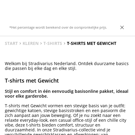
zijkant. Verkrijgbaar in diverse kleuren.
*Het percentage wordt berekend over de oorspronkelijke prijs.
START
KLEREN
T-SHIRTS
T-SHIRTS MET GEWICHT
Welkom bij Stradivarius Nederland. Ontdek duurzame basics
die passen bij elke dag en elke stijl.
T-shirts met Gewicht
Stijl en comfort in één eenvoudig basisonline pakket, ideaal
voor elke garderobe.
T-shirts met Gewicht vormen een stevige basis van je outfit:
gewichtige katoen, stevige basisstroken en een pasvorm die
zich aanpast aan jouw beweging. Of je nu zoekt naar een
relaxte everyday-look, een casual office-stijl of een chille city
vibe, deze t-shirts bieden comfort, structuur en
duurzaamheid. In onze Stradivarius-collectie vind je
verschillende gewichtsklassen en afwerkingen: van