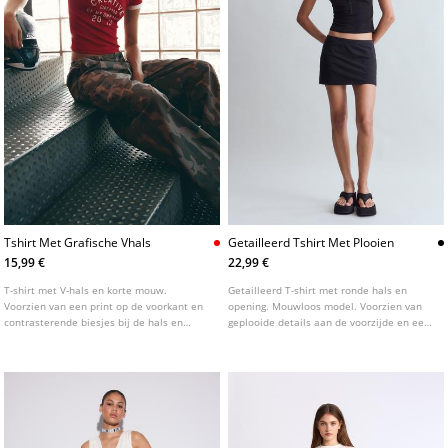
Tshirt Met Grafische Vhals
Getailleerd Tshirt Met Plooien
15,99 €
22,99 €
T-shirt met V-hals en korte mouw.
Getailleerd T-shirt met ronde hals en
Voorzien van een print op de voorkant en
opening. Mouwloos model. Voorzien van
contrasterende biesjes bij de hals en
geplooide details aan de voorzijde en een
mouwen.
knoopsluiting.