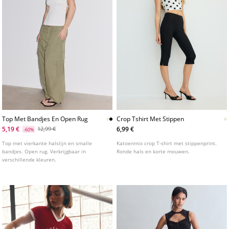
Top Met Bandjes En Open Rug
Crop Tshirt Met Stippen
5,19 €
6,99 €
12,99 €
-60%
Top met vierkante halslijn en smalle
Katoenmix crop T-shirt met stippenprint.
bandjes. Open rug. Verkrijgbaar in
Ronde hals en korte mouwen.
verschillende kleuren.