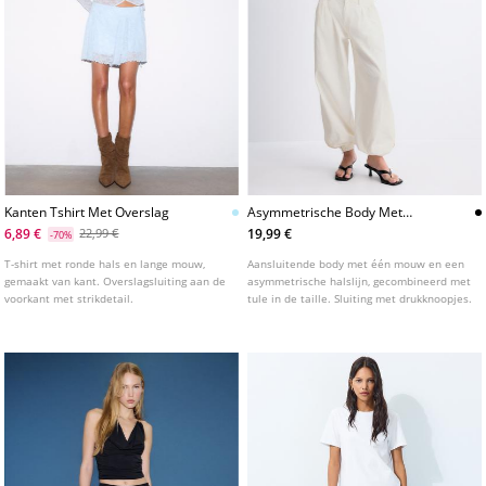
Kanten Tshirt Met Overslag
Asymmetrische Body Met
Transparantie
6,89 €
19,99 €
22,99 €
-70%
T-shirt met ronde hals en lange mouw,
Aansluitende body met één mouw en een
gemaakt van kant. Overslagsluiting aan de
asymmetrische halslijn, gecombineerd met
voorkant met strikdetail.
tule in de taille. Sluiting met drukknoopjes.