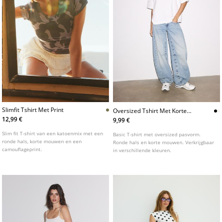
Slimfit Tshirt Met Print
Oversized Tshirt Met Korte
Mouw
12,99 €
9,99 €
Slim fit T-shirt van een katoenmix met een
Basic T-shirt met oversized pasvorm.
ronde hals, korte mouwen en een
Ronde hals en korte mouwen. Verkrijgbaar
camouflageprint.
in verschillende kleuren.