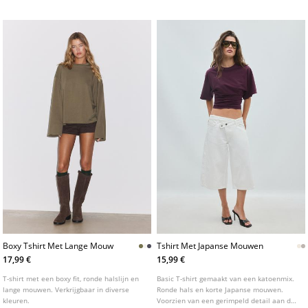
Boxy Tshirt Met Lange Mouw
Tshirt Met Japanse Mouwen
17,99 €
15,99 €
T-shirt met een boxy fit, ronde halslijn en
Basic T-shirt gemaakt van een katoenmix.
lange mouwen. Verkrijgbaar in diverse
Ronde hals en korte Japanse mouwen.
kleuren.
Voorzien van een gerimpeld detail aan de