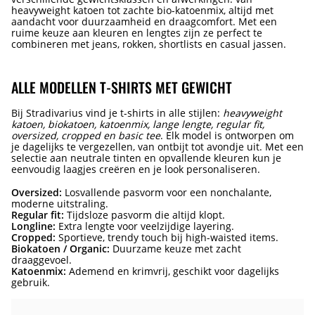
heavyweight katoen tot zachte bio-katoenmix, altijd met
aandacht voor duurzaamheid en draagcomfort. Met een
ruime keuze aan kleuren en lengtes zijn ze perfect te
combineren met jeans, rokken, shortlists en casual jassen.
ALLE MODELLEN T-SHIRTS MET GEWICHT
Bij Stradivarius vind je t-shirts in alle stijlen:
heavyweight
katoen, biokatoen, katoenmix, lange lengte, regular fit,
oversized, cropped en basic tee
. Elk model is ontworpen om
je dagelijks te vergezellen, van ontbijt tot avondje uit. Met een
selectie aan neutrale tinten en opvallende kleuren kun je
eenvoudig laagjes creëren en je look personaliseren.
Oversized:
Losvallende pasvorm voor een nonchalante,
moderne uitstraling.
Regular fit:
Tijdsloze pasvorm die altijd klopt.
Longline:
Extra lengte voor veelzijdige layering.
Cropped:
Sportieve, trendy touch bij high-waisted items.
Biokatoen / Organic:
Duurzame keuze met zacht
draaggevoel.
Katoenmix:
Ademend en krimvrij, geschikt voor dagelijks
gebruik.