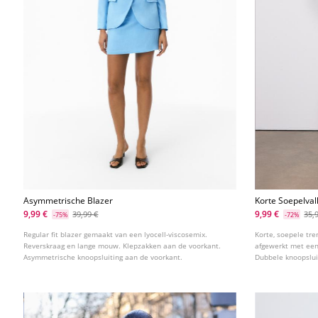
Asymmetrische Blazer
Korte Soepelva
Ceintuur
9,99 €
9,99 €
39,99 €
35,
-75%
-72%
Regular fit blazer gemaakt van een lyocell-viscosemix.
Korte, soepele tr
Reverskraag en lange mouw. Klepzakken aan de voorkant.
afgewerkt met een
Asymmetrische knoopsluiting aan de voorkant.
Dubbele knoopsluit
verschillende kleu