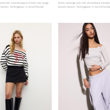
emd met reverskraag en V-hals met lange
Korte, zwierige jurk met verstelbare bandje
tten. Verkrijgbaar in verschillende
kanten details. Verkrijgbaar in verschillend