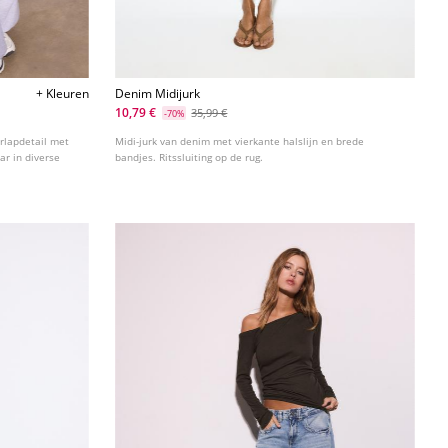
+ Kleuren
Denim Midijurk
10,79 €
35,99 €
-70%
rlapdetail met
Midi-jurk van denim met vierkante halslijn en brede
ar in diverse
bandjes. Ritssluiting op de rug.