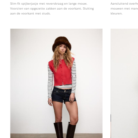
Slim fit spijkerjasje met reverskraag en lange mouw.
Aansluitend overh
Voorzien van opgezette zakken aan de voorkant. Sluiting
mouwen met manche
aan de voorkant met studs.
kleuren.