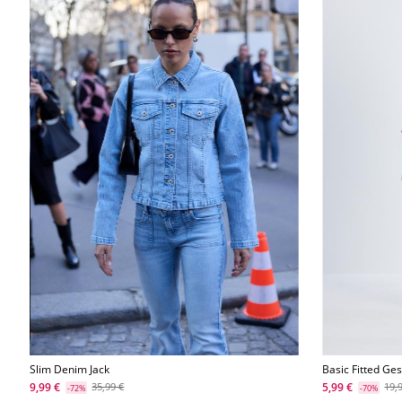
Slim Denim Jack
Basic Fitted G
9,99 €
5,99 €
35,99 €
19,
-72%
-70%