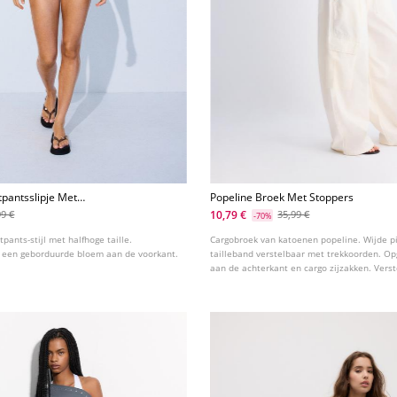
pantsslipje Met
Popeline Broek Met Stoppers
10,79 €
99 €
35,99 €
-70%
tpants-stijl met halfhoge taille.
Cargobroek van katoenen popeline. Wijde pi
 een geborduurde bloem aan de voorkant.
tailleband verstelbaar met trekkoorden. Op
aan de achterkant en cargo zijzakken. Vers
onderzomen met stoppers. Verkrijgbaar in d