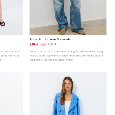
Tricot Trui In Twee Materialen
9,99 €
39,99 €
-75%
scosemix. Puntige
Tricot trui met V-hals en reverskraag in overhemdstijl. Lange
aan de voorkant.
mouw. Zoom afgewerkt in gecombineerde stof met dubbele
nt.
laag effect. Geribbelde afwerkingen.