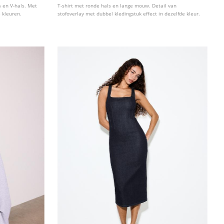
s en V-hals. Met
T-shirt met ronde hals en lange mouw. Detail van
e kleuren.
stofoverlay met dubbel kledingstuk effect in dezelfde kleur.