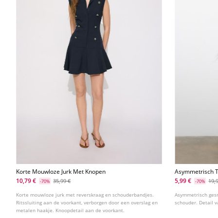
Korte Mouwloze Jurk Met Knopen
Asymmetrisch T
10,79 €
5,99 €
35,99 €
19,
-70%
-70%
Korte mouwloze jurk met reverskraag en schouderbandjes.
Asymmetrisch gesn
Ritssluiting aan de voorkant, verborgen door een overslag en
schouder. Detail v
metalen haakje. Knoopdetail aan de voorkant.