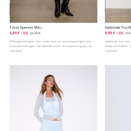
Tricot Spencer Met
Gebreide Trui M
Schoudervullingen
6,89 €
8,99 €
22,99 €
29,
-70%
-70%
Effengebreid gilet met ronde hals en mouwopeningen met
Gebreide trui me
schoudervullingen. Geribbelde zoom. Knoopsluiting aan de
blote schouders. 
voorkant.
voorkant.