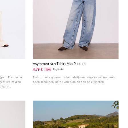
Asymmetrisch Tshirt Met Plooien
4,79 €
15,99 €
-70%
jpen. Elastische
T-shirt met asymmetrische halslijn en lange mouw met een
gestikte zakken
open schouder. Detail van plooien aan de zijkanten.
telbare
iverse kleuren.