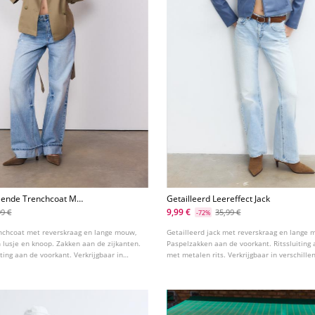
llende Trenchcoat Met
Getailleerd Leereffect Jack
9,99 €
99 €
35,99 €
-72%
enchcoat met reverskraag en lange mouw,
Getailleerd jack met reverskraag en lange
 lusje en knoop. Zakken aan de zijkanten.
Paspelzakken aan de voorkant. Ritssluiting
ing aan de voorkant. Verkrijgbaar in
met metalen rits. Verkrijgbaar in verschille
ren.