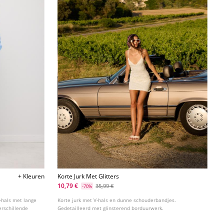
+ Kleuren
Korte Jurk Met Glitters
10,79 €
35,99 €
-70%
-hals met lange
Korte jurk met V-hals en dunne schouderbandjes.
rschillende
Gedetailleerd met glinsterend borduurwerk.