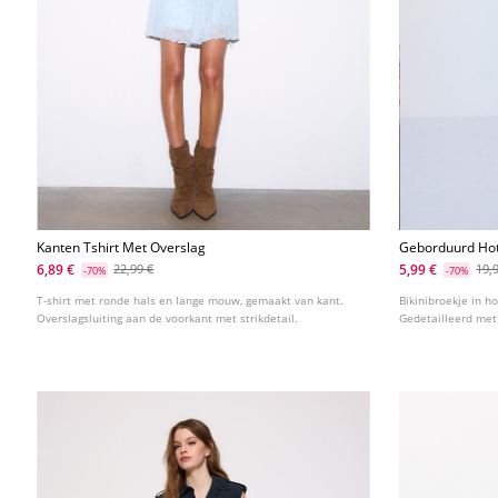
Kanten Tshirt Met Overslag
Geborduurd Hot
Bloem
6,89 €
5,99 €
22,99 €
19,
-70%
-70%
T-shirt met ronde hals en lange mouw, gemaakt van kant.
Bikinibroekje in ho
Overslagsluiting aan de voorkant met strikdetail.
Gedetailleerd met