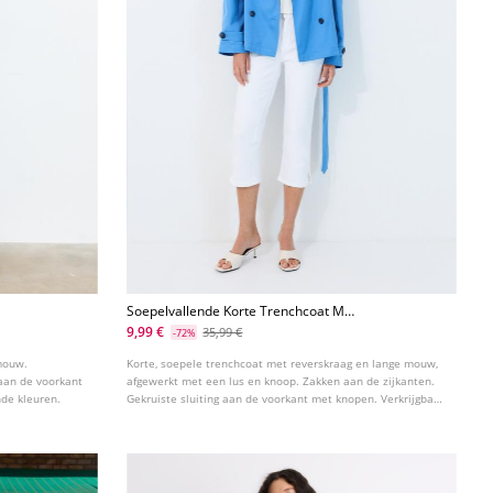
Soepelvallende Korte Trenchcoat Met
Ceintuur
9,99 €
35,99 €
-72%
 mouw.
Korte, soepele trenchcoat met reverskraag en lange mouw,
 aan de voorkant
afgewerkt met een lus en knoop. Zakken aan de zijkanten.
nde kleuren.
Gekruiste sluiting aan de voorkant met knopen. Verkrijgbaar
in verschillende kleuren.