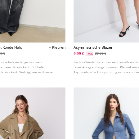
et Ronde Hals
+ Kleuren
Asymmetrische Blazer
9,99 €
99 €
39,99 €
-75%
ronde hals en lange mouwen.
Rechtvallende blazer van een lyocell- en vi
ken aan de voorkant. Dubbele
reverskraag en lange mouwen. Klepzakken 
de voorkant. Verkrijgbaar in diverse
Asymmetrische knoopsluiting aan de voorka