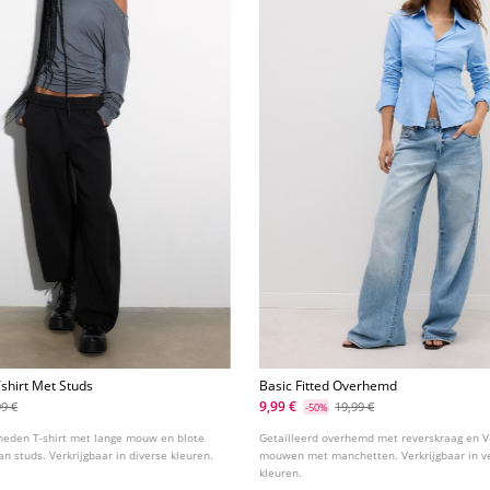
shirt Met Studs
Basic Fitted Overhemd
9,99 €
99 €
19,99 €
-50%
eden T-shirt met lange mouw en blote
Getailleerd overhemd met reverskraag en V
an studs. Verkrijgbaar in diverse kleuren.
mouwen met manchetten. Verkrijgbaar in ve
kleuren.