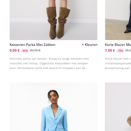
Katoenen Parka Met Zakken
+ Kleuren
Korte Blazer M
9,99 €
7,99 €
49,99 €
35,
-80%
-78%
Normale parka van katoen. Kraag en lange mouwen met
Korte blazer met 
manchet met knoop. Opgezette klepzakken met knopen
Imitatiepaspelzak
voor. Verstelbare taille met koord en stoppers aan de
knoopsluiting aan 
binnenkant.
kleuren.