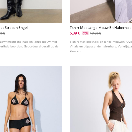
et Strepen Engel
Tshirt Met Lange Mouw En Halterhals
5,39 €
99 €
17,99 €
-70%
t asymmetrische hals en lange mouw met
T-shirt met boothals en lange mouwen. Ove
Geribde boorden. Geborduurd detail op de
V-hals en bijpassende halterhals. Verkrijgba
kleuren.