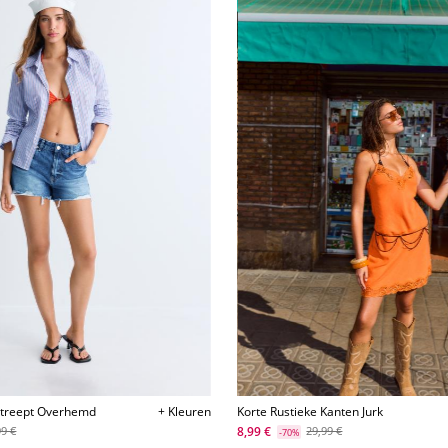
estreept Overhemd
+ Kleuren
Korte Rustieke Kanten Jurk
8,99 €
99 €
29,99 €
-70%