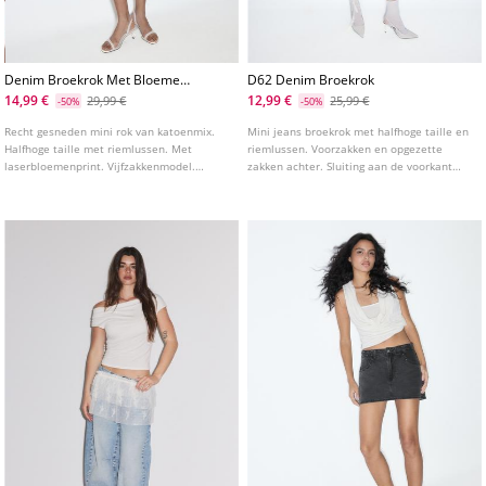
Denim Broekrok Met Bloemen
D62 Denim Broekrok
Laserprint
14,99 €
12,99 €
29,99 €
25,99 €
-50%
-50%
Recht gesneden mini rok van katoenmix.
Mini jeans broekrok met halfhoge taille en
Halfhoge taille met riemlussen. Met
riemlussen. Voorzakken en opgezette
laserbloemenprint. Vijfzakkenmodel.
zakken achter. Sluiting aan de voorkant
Ritssluiting en knoop aan de voorkant.
met rits en studs knoop.