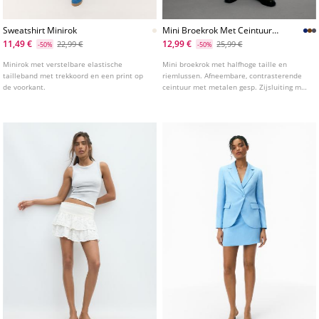
Sweatshirt Minirok
Mini Broekrok Met Ceintuur
L01294686
11,49 €
12,99 €
22,99 €
25,99 €
-50%
-50%
Minirok met verstelbare elastische
Mini broekrok met halfhoge taille en
tailleband met trekkoord en een print op
riemlussen. Afneembare, contrasterende
de voorkant.
ceintuur met metalen gesp. Zijsluiting met
blinde rits in de naad. Binnenvoering type
short. Verkrijgbaar in diverse kleuren.