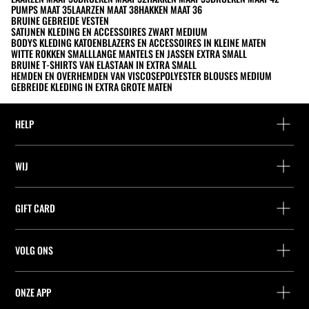
PUMPS MAAT 35
LAARZEN MAAT 38
HAKKEN MAAT 36
BRUINE GEBREIDE VESTEN
SATIJNEN KLEDING EN ACCESSOIRES ZWART MEDIUM
BODYS KLEDING KATOEN
BLAZERS EN ACCESSOIRES IN KLEINE MATEN
WITTE ROKKEN SMALL
LANGE MANTELS EN JASSEN EXTRA SMALL
BRUINE T-SHIRTS VAN ELASTAAN IN EXTRA SMALL
HEMDEN EN OVERHEMDEN VAN VISCOSE
POLYESTER BLOUSES MEDIUM
GEBREIDE KLEDING IN EXTRA GROTE MATEN
HELP
Hulp en contact
WIJ
Leveringspunt zoeken
Leveringspunt zoeken
Vind je bestelling
GIFT CARD
Zoek een winkel
Retournering als gast
Leveringspunt zoeken
Vennootschap
Vind je ticket
VOLG ONS
Saldo Opvragen
Werk bij Stradivarius
Leveringspunt zoeken
Aankoop van Cadeaubon
Company Profile
Stradivarius ID
ONZE APP
Cookie-voorkeuren
iOS
Android