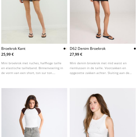
Broekrok Kant
D62 Denim Broekrok
25,99 €
27,99 €
Mini broekrok met ruches, halfhoge taille
Mini denim broekrok met mid waist en
en elastische tailleband. Binnenvoering in
riemlussen in de taille. Voorzakken en
de vorm van een short, ton sur ton.
opgezette zakken achter. Sluiting aan de
Verkrijgbaar in verschillende kleuren.
voorkant met rits en metalen knoop.