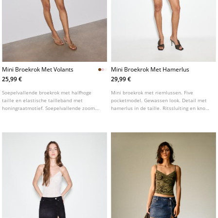
Mini Broekrok Met Volants
Mini Broekrok Met Hamerlus
25,99 €
29,99 €
Soepelvallende broekrok met halfhoge
Mini broekrok met riemlussen. Five
taille en elastische tailleband met
pocketmodel. Gewassen look. Detail met
honingraatmotief. Soepelvallende zoom
hamerlus in de taille. Ritssluiting en knoop
afgewerkt met volants. Verkrijgbaar in
aan de voorkant.
diverse kleuren.