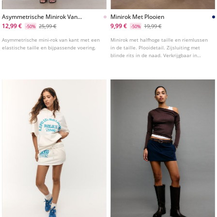
Asymmetrische Minirok Van
Minirok Met Plooien
Kant
12,99 €
9,99 €
25,99 €
19,99 €
-50%
-50%
Asymmetrische mini-rok van kant met een
Minirok met halfhoge taille en riemlussen
elastische taille en bijpassende voering.
in de taille. Plooidetail. Zijsluiting met
blinde rits in de naad. Verkrijgbaar in
diverse kleuren.