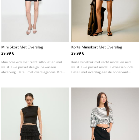
Mini Skort Met Overslag
Korte Miniskort Met Overslag
29,99 €
29,99 €
Mini broekrok met recht silhouet en mid
Korte broekrok met recht model en mid
waist. Five pocket design. Gewassen
waist. Five pocket model. Gewassen look.
afwerking. Detail met overslagzoom. Rits
Detail met overslag aan de onderkant.
en knoopsluiting aan de voorkant.
Sluiting aan de voorzijde met rits en een
knoop aan de zijkant.