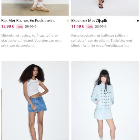
Rok Met Ruches En Positieprint
Broekrok Met Zijsplit
12,99 €
11,49 €
25,99 €
22,99 €
-50%
-50%
Minirok met ruches, halfhoge taille en
Korte broekrok met halfhoge taille en
elastische tailleband. Voorzien van een
splitdetail aan de zijkant. Zijsluiting met
print aan de voorkant.
blinde rits in de naad. Verkrijgbaar in
verschillende kleuren.