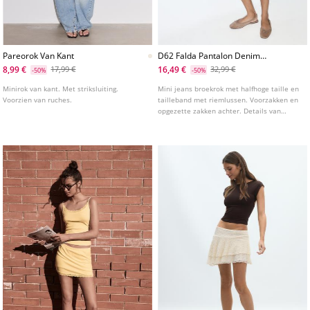
Pareorok Van Kant
D62 Falda Pantalon Denim
Studs
8,99 €
16,49 €
17,99 €
32,99 €
-50%
-50%
Minirok van kant. Met striksluiting.
Mini jeans broekrok met halfhoge taille en
Voorzien van ruches.
tailleband met riemlussen. Voorzakken en
opgezette zakken achter. Details van
metalen studs applicatie. Sluiting aan de
voorkant met rits en metalen knoop.