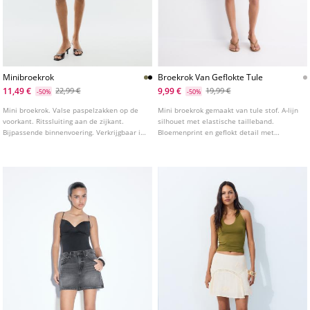
Minibroekrok
Broekrok Van Geflokte Tule
11,49 €
9,99 €
22,99 €
19,99 €
-50%
-50%
Mini broekrok. Valse paspelzakken op de
Mini broekrok gemaakt van tule stof. A-lijn
voorkant. Ritssluiting aan de zijkant.
silhouet met elastische tailleband.
Bijpassende binnenvoering. Verkrijgbaar in
Bloemenprint en geflokt detail met
verschillende kleuren.
binnenvoering.