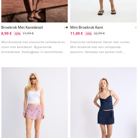
Broekrok Met Kantdetail
Mini Broekrok Kant
8,99 €
11,49 €
17,99 €
22,99 €
-50%
-50%
Mini-broekrok met elastische tailleband en
Elastische tailleband. Detail met ruches.
zoom met kantdetail. Bijpassende
Mini broekrok met een uitlopende
binnenbroek. Verkrijgbaar in verschillende
pasvorm. Gemaakt van kanten stof.
kleuren.
Verkrijgbaar in diverse kleuren.