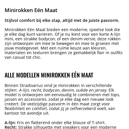
Minirokken Eén Maat
Stijlvol comfort bij elke stap, altijd met de juiste pasvorm.
Minirokken Eén Maat bieden een moderne, speelse look die
je elke dag kunt variëren. Of je nu kiest voor een korte A-lijn
mini, een strakke bodycon, of een denim versie, deze rokken
zijn ontworpen om mee te bewegen en mee te groeien met
jouw modegevoel. Met een ruime keuze aan kleuren,
materialen en texturen brengen ze gemakkelijk flair in outfits
van casual tot chic.
ALLE MODELLEN MINIROKKEN EÉN MAAT
Binnen Stradivarius vind je minirokken in verschillende
stijlen:
A-lijn, recht, bodycon, denim, suède en jersey
. Elk
model is ontworpen om eenvoudig te combineren met tops,
jassen en accessoires, zodat je elke dag een nieuwe look
creëert. De veelzijdige pasvorm in één maat zorgt voor
flexibiliteit en comfort, zodat jij je zelfverzekerd voelt, van
kantoor tot avondje uit.
A-lijn:
Fris en flatterend onder elke blouse of T-shirt.
Recht:
Strakke silhouette met sneakers voor een moderne