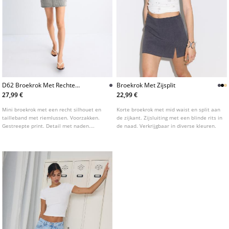
D62 Broekrok Met Rechte
Broekrok Met Zijsplit
Pasvorm En Strepen
27,99 €
22,99 €
Mini broekrok met een recht silhouet en
Korte broekrok met mid waist en split aan
tailleband met riemlussen. Voorzakken.
de zijkant. Zijsluiting met een blinde rits in
Gestreepte print. Detail met naden.
de naad. Verkrijgbaar in diverse kleuren.
Sluiting aan de voorkant met rits en knoop.