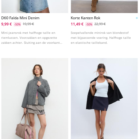
D60 Falda Mini Denim
Korte Kanten Rok
9,99 €
11,49 €
19,99 €
22,99 €
-50%
-50%
Mini-jeansrok met halfhoge taille en
Soepelvallende minirok van blondestof
riemlussen. Voorzakken en opgezette
met bijpassende voering. Halfhoge taille
zakken achter. Sluiting aan de voorkant
en elastische tailleband.
met rits en studs knoop. Verkrijgbaar in
verschillende kleuren.