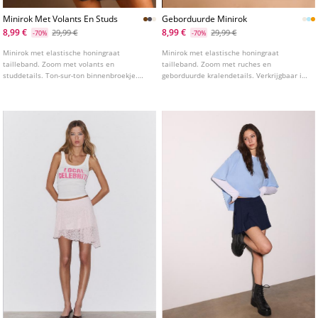
Minirok Met Volants En Studs
Geborduurde Minirok
8,99 €
8,99 €
29,99 €
29,99 €
-70%
-70%
Minirok met elastische honingraat
Minirok met elastische honingraat
tailleband. Zoom met volants en
tailleband. Zoom met ruches en
studdetails. Ton-sur-ton binnenbroekje.
geborduurde kralendetails. Verkrijgbaar in
Verkrijgbaar in meerdere kleuren.
verschillende kleuren.