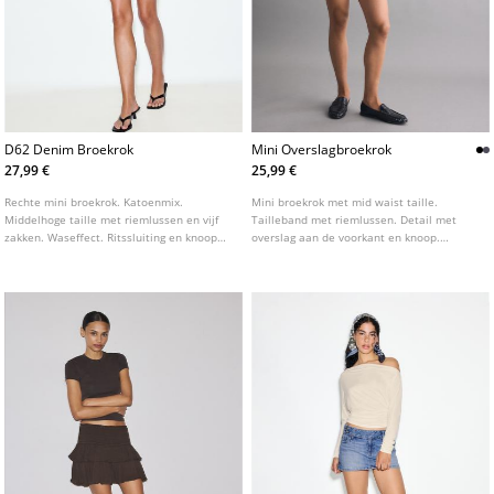
D62 Denim Broekrok
Mini Overslagbroekrok
27,99 €
25,99 €
Rechte mini broekrok. Katoenmix.
Mini broekrok met mid waist taille.
Middelhoge taille met riemlussen en vijf
Tailleband met riemlussen. Detail met
zakken. Waseffect. Ritssluiting en knoop
overslag aan de voorkant en knoop.
aan de voorkant. Verkrijgbaar in
Zijsluiting met blinde rits. Verkrijgbaar in
verschillende kleuren.
diverse kleuren.