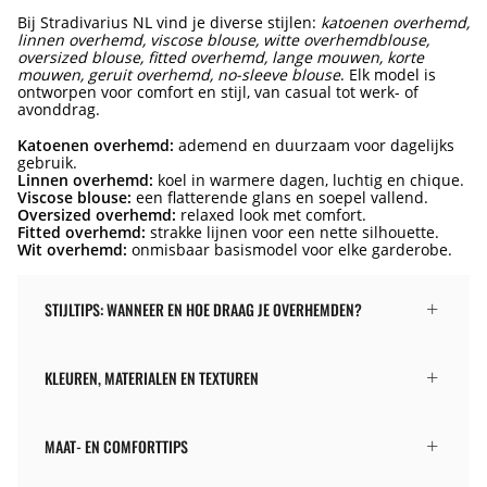
Bij Stradivarius NL vind je diverse stijlen:
katoenen overhemd,
linnen overhemd, viscose blouse, witte overhemdblouse,
oversized blouse, fitted overhemd, lange mouwen, korte
mouwen, geruit overhemd, no-sleeve blouse
. Elk model is
ontworpen voor comfort en stijl, van casual tot werk- of
avonddrag.
Katoenen overhemd:
ademend en duurzaam voor dagelijks
gebruik.
Linnen overhemd:
koel in warmere dagen, luchtig en chique.
Viscose blouse:
een flatterende glans en soepel vallend.
Oversized overhemd:
relaxed look met comfort.
Fitted overhemd:
strakke lijnen voor een nette silhouette.
Wit overhemd:
onmisbaar basismodel voor elke garderobe.
STIJLTIPS: WANNEER EN HOE DRAAG JE OVERHEMDEN?
KLEUREN, MATERIALEN EN TEXTUREN
MAAT- EN COMFORTTIPS