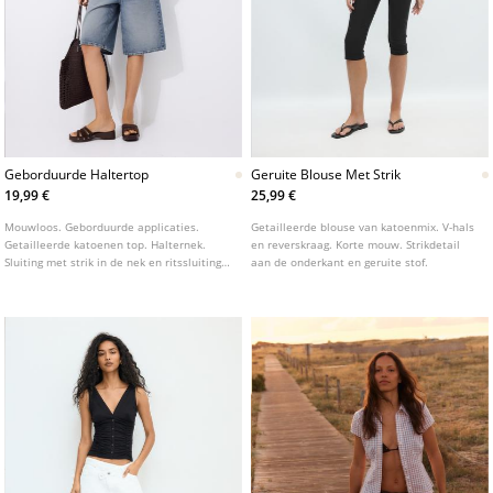
Geborduurde Haltertop
Geruite Blouse Met Strik
19,99 €
25,99 €
Mouwloos. Geborduurde applicaties.
Getailleerde blouse van katoenmix. V-hals
Getailleerde katoenen top. Halternek.
en reverskraag. Korte mouw. Strikdetail
Sluiting met strik in de nek en ritssluiting
aan de onderkant en geruite stof.
aan de zijkant. Verkrijgbaar in
verschillende kleuren.