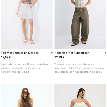
Top Met Bandjes En Elastiek
Haltertop Met Ruitpatroon
19,99 €
22,99 €
Afgewerkt met ruches. Dunne verstelbare
Top met halternek, reverskraag en
bandjes. Geplooide honingraatstof.
mouwloos model. Voorzien van ruches aan
Aansluitende top. V hals.
de voorzijde, een ruitjespatroon en een
knoopsluiting aan de voorzijde.