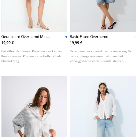
Getailleerd Overhemd Met
Basic Fitted Overhemd
Plooien En Kimonomouwen
19,99 €
19,99 €
Getailleerde blouse. Popeline van katoen.
Getailleerd overhemd met reverskraag, V-
Kimonomouw. Plooien in de taille. V hals.
hals en lange mouwen met manchet.
Blousekraag.
Verkrijgbaar in verschillende kleuren.