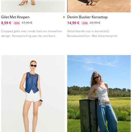
Gilet Met Knopen
Denim Bustier Korsettop
8,99 €
14,99 €
17,99 €
29,99 €
-50%
-50%
Cropped gilet met ronde hals en mouwloos
Getailleerde top in korsetstijl.
design. Knoopsluiting aan de voorkant.
Bandeauhalslijn. Met bloemenprint.