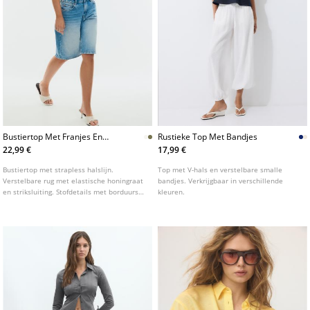
Bustiertop Met Franjes En
Rustieke Top Met Bandjes
Borduursel
22,99 €
17,99 €
Bustiertop met strapless halslijn.
Top met V-hals en verstelbare smalle
Verstelbare rug met elastische honingraat
bandjes. Verkrijgbaar in verschillende
en striksluiting. Stofdetails met borduursel
kleuren.
en franjes. Verkrijgbaar in verschillende
kleuren.