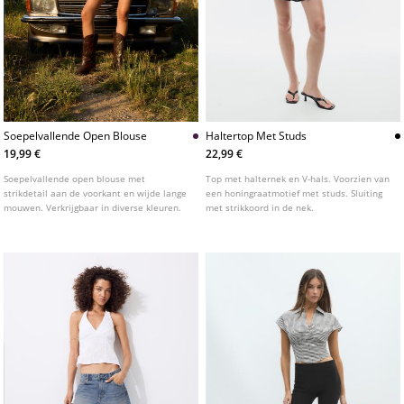
Soepelvallende Open Blouse
Haltertop Met Studs
19,99 €
22,99 €
Soepelvallende open blouse met
Top met halternek en V-hals. Voorzien van
strikdetail aan de voorkant en wijde lange
een honingraatmotief met studs. Sluiting
mouwen. Verkrijgbaar in diverse kleuren.
met strikkoord in de nek.