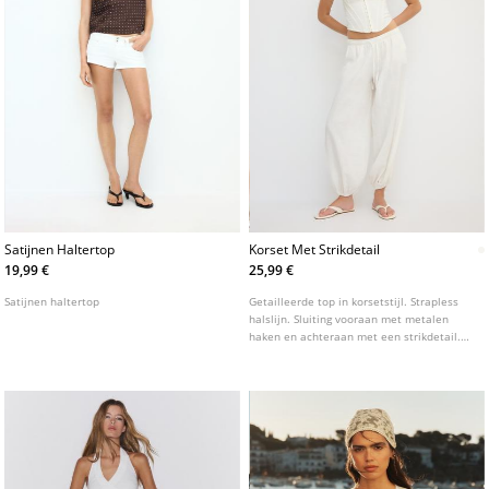
Satijnen Haltertop
Korset Met Strikdetail
19,99 €
25,99 €
Satijnen haltertop
Getailleerde top in korsetstijl. Strapless
halslijn. Sluiting vooraan met metalen
haken en achteraan met een strikdetail.
Opgestikte naden.