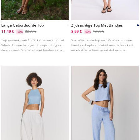
Lange Geborduurde Top
Zijdeachtige Top Met Bandjes
11,49 €
8,99 €
22,99 €
17,99 €
-50%
-50%
Top gemaakt van 100% katoenen stof met
Soepelvallende top met V-hals en dunne
V-hals. Dunne bandjes. Knoopsluiting aan
bandjes. Geplooid detail aan de voorkant
de voorkant. Stofdetail met borduursel en
en elastische honingraatstof aan de
afgewerkt met ruches.
achterkant.