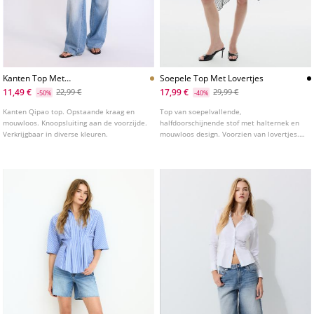
Kanten Top Met
Soepele Top Met Lovertjes
Houtjetouwtjeknopen
11,49 €
17,99 €
22,99 €
29,99 €
-50%
-40%
Kanten Qipao top. Opstaande kraag en
Top van soepelvallende,
mouwloos. Knoopsluiting aan de voorzijde.
halfdoorschijnende stof met halternek en
Verkrijgbaar in diverse kleuren.
mouwloos design. Voorzien van lovertjes.
Asymmetrische zoom. Striksluiting op de
rug.