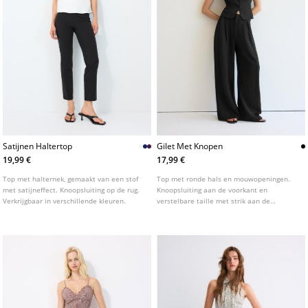
Satijnen Haltertop
Gilet Met Knopen
19,99 €
17,99 €
Top met halternek, gemaakt van een stof
Top met ronde hals en mouwopeningen.
met satijneffect. Knoopsluiting op de rug.
Knoopsluiting aan de voorkant en
Verkrijgbaar in verschillende kleuren.
verstelbare taille met strik aan de
achterkant. Verkrijgbaar in verschillende
kleuren.