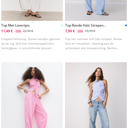
Top Met Lovertjes
Top Ronde Hals Strepen
Rustiek
11,49 €
7,99 €
22,99 €
15,99 €
-50%
-50%
Cropped haltertop. Dunne bandjes gekruist
Top van rustieke stof met strepen. Ronde
op de rug. Stof met lovertjesapplicatie.
hals en mouwloos. Opening aan de
Verkrijgbaar in verschillende kleuren.
achterkant met knoopsluiting. Rechte
zoom.