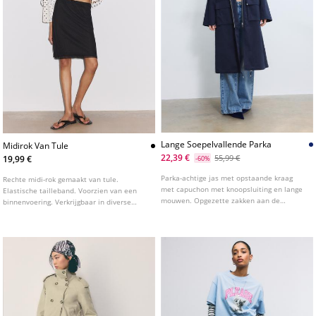
Lange Soepelvallende Parka
Midirok Van Tule
22,39 €
55,99 €
19,99 €
-60%
Parka-achtige jas met opstaande kraag
Rechte midi-rok gemaakt van tule.
met capuchon met knoopsluiting en lange
Elastische tailleband. Voorzien van een
mouwen. Opgezette zakken aan de
binnenvoering. Verkrijgbaar in diverse
voorkant met klep. Ritssluiting aan de
kleuren.
voorkant. Verstelbare zoom en taille met
koord in dezelfde kleur.