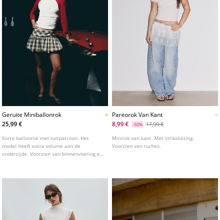
Geruite Miniballonrok
Pareorok Van Kant
25,99 €
8,99 €
17,99 €
-50%
Korte ballonrok met ruitpatroon. Het
Minirok van kant. Met striksluiting.
model heeft extra volume aan de
Voorzien van ruches.
onderzijde. Voorzien van binnenvoering en
een onzichtbare ritssluiting aan de zijkant.