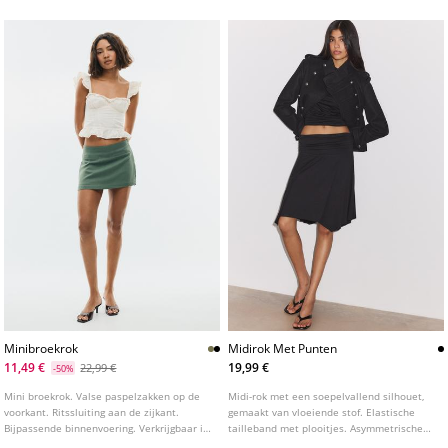
verschillende kleuren.
Minibroekrok
Midirok Met Punten
11,49 €
19,99 €
22,99 €
-50%
Mini broekrok. Valse paspelzakken op de
Midi-rok met een soepelvallend silhouet,
voorkant. Ritssluiting aan de zijkant.
gemaakt van vloeiende stof. Elastische
Bijpassende binnenvoering. Verkrijgbaar in
tailleband met plooitjes. Asymmetrische
verschillende kleuren.
zoom met punten.