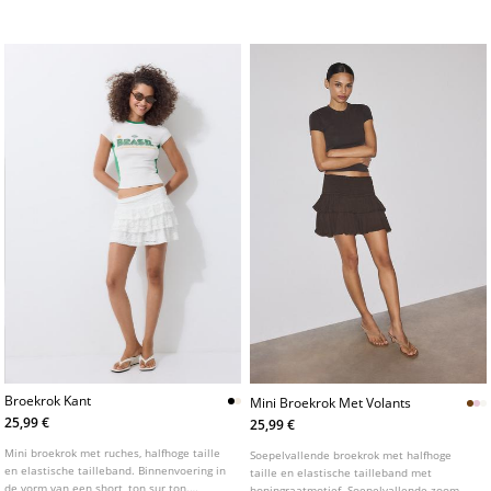
van een binnenvoering en een ritssluiting
binnenvoering.
aan de achterkant.
Broekrok Kant
Mini Broekrok Met Volants
25,99 €
25,99 €
Mini broekrok met ruches, halfhoge taille
Soepelvallende broekrok met halfhoge
en elastische tailleband. Binnenvoering in
taille en elastische tailleband met
de vorm van een short, ton sur ton.
honingraatmotief. Soepelvallende zoom