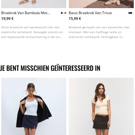
Broekrok Van Bambula Met
Basis Broekrok Van Tricot
Volants
19,99 €
15,99 €
Korte broekrok van bamboestof met een
Broekrok gemaakt van een katoenmix met
elastische tailleband. Gelaagde volants en
elastaan. Met een halfhoge taille en
een bijpassende binnenvoering in de vorm
elastische tailleband. Verkrijgbaar in
van een broekje. Verkrijgbaar in
diverse kleuren.
verschillende kleuren.
JE BENT MISSCHIEN GEÏNTERESSEERD IN