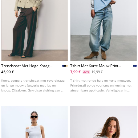
Trenchcoat Met Hoge Kraag
Tshirt Met Korte Mouw Print
En Ceintuur
En Applicatie
45,99 €
7,99 €
19,99 €
-60%
Korte, soepele trenchcoat met reverskraag
T-shirt met ronde hals en korte mouwen.
en lange mouw afgewerkt met lus en
Printdetail op de voorkant en ketting met
knoop. Zijzakken. Gekruiste sluiting aan de
afneembare applicatie. Verkrijgbaar in
voorkant met knopen en verstelbare riem
diverse kleuren.
met strik in dezelfde tint. Verkrijgbaar in
verschillende kleuren.