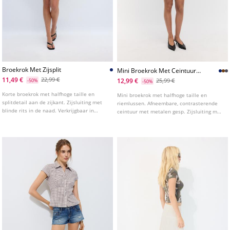
Broekrok Met Zijsplit
Mini Broekrok Met Ceintuur
L01294686
11,49 €
22,99 €
12,99 €
-50%
25,99 €
-50%
Korte broekrok met halfhoge taille en
Mini broekrok met halfhoge taille en
splitdetail aan de zijkant. Zijsluiting met
riemlussen. Afneembare, contrasterende
blinde rits in de naad. Verkrijgbaar in
ceintuur met metalen gesp. Zijsluiting met
verschillende kleuren.
blinde rits in de naad. Binnenvoering type
shorts. Verkrijgbaar in diverse kleuren.