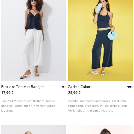
Rustieke Top Met Bandjes
Zachte Culotte
17,99 €
25,99 €
Top met V-hals en verstelbare smalle
Zachte, soepelvallende broek. Elastische
bandjes. Verkrijgbaar in verschillende
tailleband. Zijzakken. Wijde, korte pijpen.
kleuren.
Verkrijgbaar in diverse kleuren.