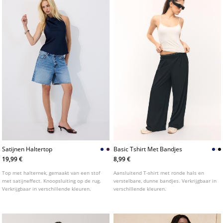
Satijnen Haltertop
Basic Tshirt Met Bandjes
19,99 €
8,99 €
Top met halternek, gemaakt van een stof
Aansluitend T-shirt met ronde hals en
met satijneffect. Knoopsluiting op de rug.
verstelbare, dunne bandjes. Verkrijgbaar in
Verkrijgbaar in verschillende kleuren.
verschillende kleuren.