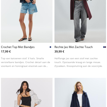
Crochet Top Met Bandjes
Rechte Jas Met Zachte Touch
17,99 €
39,99 €
Top van katoenen stof. V hals. Smalle
Halflange jas van een stof met zachte
verstelbare bandjes. Crochet detail aan de
touch. Opstaande kraag en lange mouw.
voorkant en honingraat elastiek aan de
Zijzakken. Knoopsluiting aan de voorzijde.
achterkant. Verkrijgbaar in verschillende
kleuren.