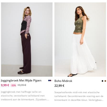
Joggingbroek Met Wijde Pijpen
Boho Midirok
9,99 €
19,99 €
22,99 €
-50%
Joggingbroek met halfhoge taille en
Soepelvallende midi-rok met elastische
elastische, verstelbare tailleband met
tailleband. Gecombineerde voering aan de
trekkoord aan de binnenkant. Zijzakken.
binnenkant in dezelfde kleur. Verkrijgbaar
Wijde, rechte pijpen. Verkrijgbaar in
in verschillende kleuren.