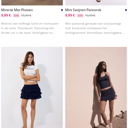
Minirok Met Plooien
Mini Satijnen Pareorok
9,99 €
9,99 €
19,99 €
19,99 €
-50%
-50%
Minirok met halfhoge taille en riemlussen
Mini pareorok gemaakt van satijnachtige
in de taille. Plooidetail. Zijsluiting met
stof. Elastische tailleband met
blinde rits in de naad. Verkrijgbaar in
honingraatstof. Verstelbaar overslagdetail
diverse kleuren.
met strik in dezelfde kleur. Binnenvoering.