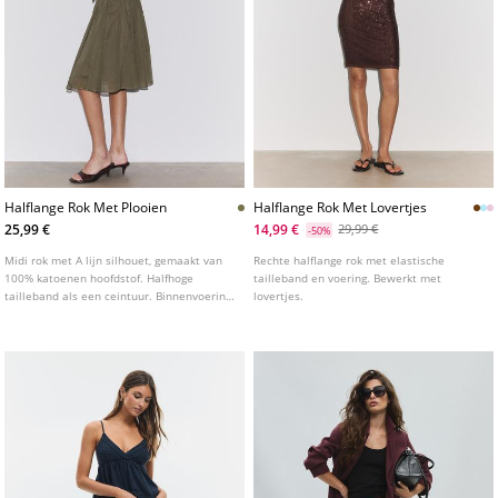
Halflange Rok Met Plooien
Halflange Rok Met Lovertjes
25,99 €
14,99 €
29,99 €
-50%
Midi rok met A lijn silhouet, gemaakt van
Rechte halflange rok met elastische
100% katoenen hoofdstof. Halfhoge
tailleband en voering. Bewerkt met
tailleband als een ceintuur. Binnenvoering.
lovertjes.
Sluiting met blinde rits aan de zijkant.
Plooien als detail.