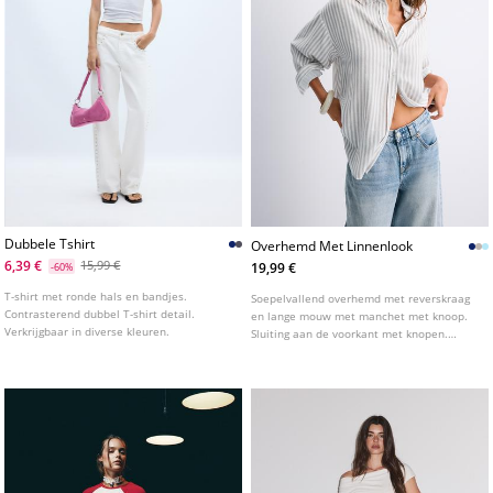
Dubbele Tshirt
Overhemd Met Linnenlook
6,39 €
15,99 €
19,99 €
-60%
T-shirt met ronde hals en bandjes.
Soepelvallend overhemd met reverskraag
Contrasterend dubbel T-shirt detail.
en lange mouw met manchet met knoop.
Verkrijgbaar in diverse kleuren.
Sluiting aan de voorkant met knopen.
Verkrijgbaar in verschillende kleuren.