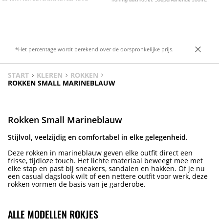
Verkrijgbaar in verschillende kleuren.
afgewerkt met volants. Verkrijgbaar in
diverse kleuren.
*Het percentage wordt berekend over de oorspronkelijke prijs.
START
KLEREN
ROKKEN
ROKKEN SMALL MARINEBLAUW
Rokken Small Marineblauw
Stijlvol, veelzijdig en comfortabel in elke gelegenheid.
Deze rokken in marineblauw geven elke outfit direct een
frisse, tijdloze touch. Het lichte materiaal beweegt mee met
elke stap en past bij sneakers, sandalen en hakken. Of je nu
een casual dagslook wilt of een nettere outfit voor werk, deze
rokken vormen de basis van je garderobe.
ALLE MODELLEN ROKJES