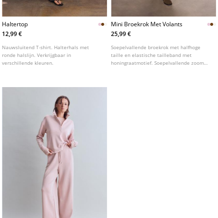
Haltertop
Mini Broekrok Met Volants
12,99 €
25,99 €
Nauwsluitend T-shirt. Halterhals met
Soepelvallende broekrok met halfhoge
ronde halslijn. Verkrijgbaar in
taille en elastische tailleband met
verschillende kleuren.
honingraatmotief. Soepelvallende zoom
afgewerkt met volants. Verkrijgbaar in
diverse kleuren.