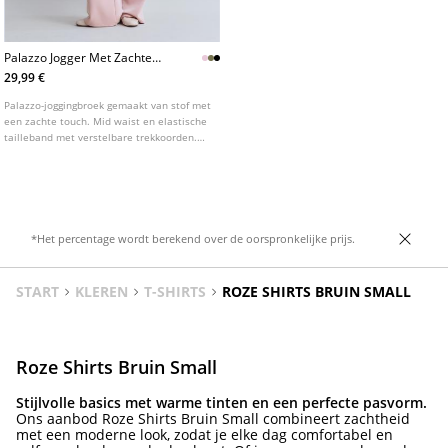
Palazzo Jogger Met Zachte
Touch
29,99 €
Palazzo-joggingbroek gemaakt van stof met
een zachte touch. Mid waist en elastische
tailleband met verstelbare trekkoorden.
Zijzakken. Verkrijgbaar in diverse kleuren.
*Het percentage wordt berekend over de oorspronkelijke prijs.
START
KLEREN
T-SHIRTS
ROZE SHIRTS BRUIN SMALL
Roze Shirts Bruin Small
Stijlvolle basics met warme tinten en een perfecte pasvorm.
Ons aanbod Roze Shirts Bruin Small combineert zachtheid
met een moderne look, zodat je elke dag comfortabel en