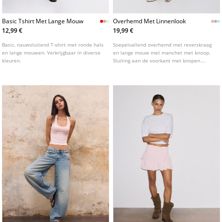
Basic Tshirt Met Lange Mouw
Overhemd Met Linnenlook
12,99 €
19,99 €
Basic, nauwsluitend T-shirt met ronde hals
Soepelvallend overhemd met reverskraag
en lange mouwen. Verkrijgbaar in diverse
en lange mouw met manchet met knoop.
kleuren.
Sluiting aan de voorkant met knopen.
Verkrijgbaar in verschillende kleuren.