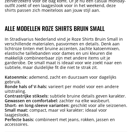
zelfverzekerd voor de dag komt. Of je nu een casual monday-
outfit zoekt of een laagjeslook voor in het weekend, deze
shirts passen zich moeiteloos aan jouw stijl aan.
ALLE MODELLEN ROZE SHIRTS BRUIN SMALL
In Stradivarius Nederland vind je Roze Shirts Bruin Small in
verschillende materialen, pasvormen en details. Denk aan
lichtroze tinten met bruine accenten, zachte katoenmixen,
elastische taillebanden voor dames en uni kleuren die
makkelijk combineerbaar zijn met andere items uit je
garderobe. De small maat is ideaal voor wie zoekt naar een
subtiele, maar duidelijke fit die niet te strak zit.
Katoenmix:
ademend, zacht en duurzaam voor dagelijks
gebruik.
Ronde hals of V-hals:
varieert per model voor een andere
uitstraling.
Contrastrijke stiksels:
subtiele bruine details geven karakter.
Gewassen en comfortabel:
zachter na elke wasbeurt.
Short- en long-sleeve varianten:
geschikt voor alle seizoenen.
Small maat:
compact, maar vol karakter; ideaal voor
laagjeslooks.
Perfecte basis:
combineert met jeans, rokken, jassen en
accessoires.