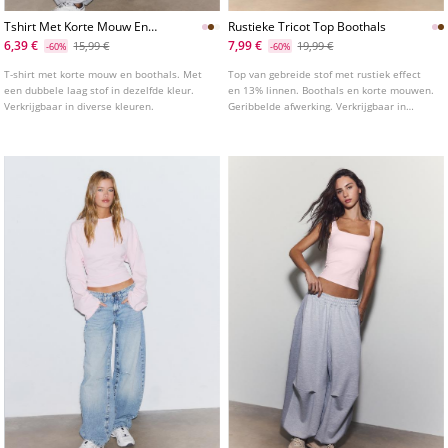
Tshirt Met Korte Mouw En
Rustieke Tricot Top Boothals
Dubbele Laag
6,39 €
7,99 €
15,99 €
19,99 €
-60%
-60%
T-shirt met korte mouw en boothals. Met
Top van gebreide stof met rustiek effect
een dubbele laag stof in dezelfde kleur.
en 13% linnen. Boothals en korte mouwen.
Verkrijgbaar in diverse kleuren.
Geribbelde afwerking. Verkrijgbaar in
diverse kleuren.