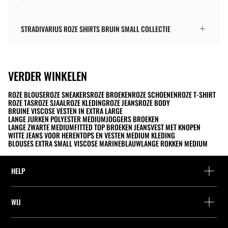
STRADIVARIUS ROZE SHIRTS BRUIN SMALL COLLECTIE
VERDER WINKELEN
ROZE BLOUSE
ROZE SNEAKERS
ROZE BROEKEN
ROZE SCHOENEN
ROZE T-SHIRT
ROZE TAS
ROZE SJAAL
ROZE KLEDING
ROZE JEANS
ROZE BODY
BRUINE VISCOSE VESTEN IN EXTRA LARGE
LANGE JURKEN POLYESTER MEDIUM
JOGGERS BROEKEN
LANGE ZWARTE MEDIUM
FITTED TOP BROEKEN JEANS
VEST MET KNOPEN
WITTE JEANS VOOR HEREN
TOPS EN VESTEN MEDIUM KLEDING
BLOUSES EXTRA SMALL VISCOSE MARINEBLAUW
LANGE ROKKEN MEDIUM
HELP
Hulp en contact
WIJ
Leveringspunt zoeken
Leveringspunt zoeken
Vind je bestelling