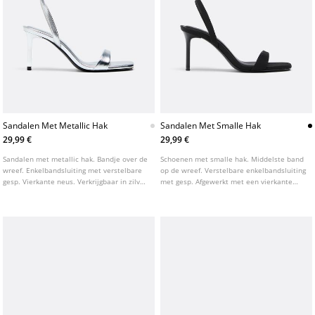
Sandalen Met Metallic Hak
Sandalen Met Smalle Hak
29,99 €
29,99 €
Sandalen met metallic hak. Bandje over de
Schoenen met smalle hak. Middelste band
wreef. Enkelbandsluiting met verstelbare
op de wreef. Verstelbare enkelbandsluiting
gesp. Vierkante neus. Verkrijgbaar in zilver
met gesp. Afgewerkt met een vierkante
en goud. Hakhoogte: 8 cm.
neus. Verkrijgbaar in zwart. Hakhoogte: 8
cm