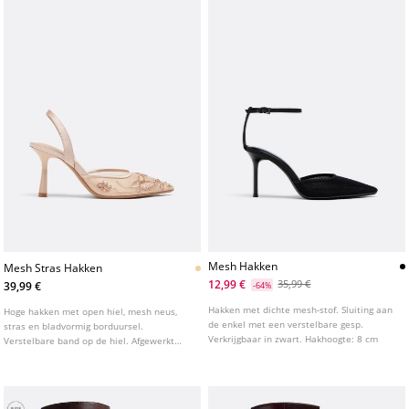
Mesh Hakken
Mesh Stras Hakken
12,99 €
35,99 €
39,99 €
-64%
Hakken met dichte mesh-stof. Sluiting aan
Hoge hakken met open hiel, mesh neus,
de enkel met een verstelbare gesp.
stras en bladvormig borduursel.
Verkrijgbaar in zwart. Hakhoogte: 8 cm
Verstelbare band op de hiel. Afgewerkt
met een fijne punt. Verkrijgbaar in beige.
Hakhoogte: 8 cm