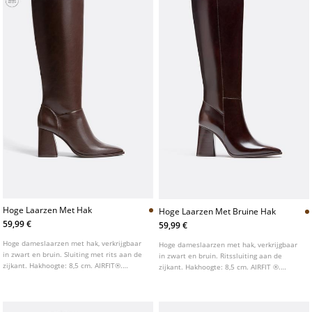
Hoge Laarzen Met Hak
Hoge Laarzen Met Bruine Hak
59,99 €
59,99 €
Hoge dameslaarzen met hak, verkrijgbaar
Hoge dameslaarzen met hak, verkrijgbaar
in zwart en bruin. Sluiting met rits aan de
in zwart en bruin. Ritssluiting aan de
zijkant. Hakhoogte: 8,5 cm. AIRFIT®.
zijkant. Hakhoogte: 8,5 cm. AIRFIT ®.
Flexibele technische binnenzool van
Flexibele technische binnenzool van
latexschuim, ontworpen voor meer
latexschuim, ontworpen voor meer
comfort.
comfort.