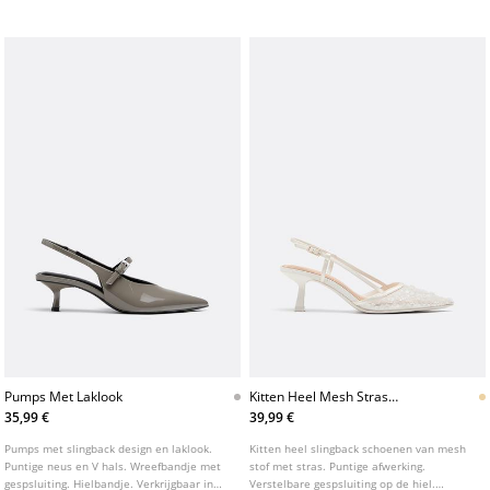
Pumps Met Laklook
Kitten Heel Mesh Stras
Schoenen
35,99 €
39,99 €
Pumps met slingback design en laklook.
Kitten heel slingback schoenen van mesh
Puntige neus en V hals. Wreefbandje met
stof met stras. Puntige afwerking.
gespsluiting. Hielbandje. Verkrijgbaar in
Verstelbare gespsluiting op de hiel.