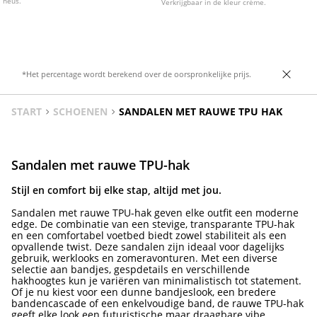
neus.
Verkrijgbaar in de kleur crème.
*Het percentage wordt berekend over de oorspronkelijke prijs.
START
SCHOENEN
SANDALEN MET RAUWE TPU HAK
Sandalen met rauwe TPU-hak
Stijl en comfort bij elke stap, altijd met jou.
Sandalen met rauwe TPU-hak geven elke outfit een moderne
edge. De combinatie van een stevige, transparante TPU-hak
en een comfortabel voetbed biedt zowel stabiliteit als een
opvallende twist. Deze sandalen zijn ideaal voor dagelijks
gebruik, werklooks en zomeravonturen. Met een diverse
selectie aan bandjes, gespdetails en verschillende
hakhoogtes kun je variëren van minimalistisch tot statement.
Of je nu kiest voor een dunne bandjeslook, een bredere
bandencascade of een enkelvoudige band, de rauwe TPU-hak
geeft elke look een futuristische maar draagbare vibe.