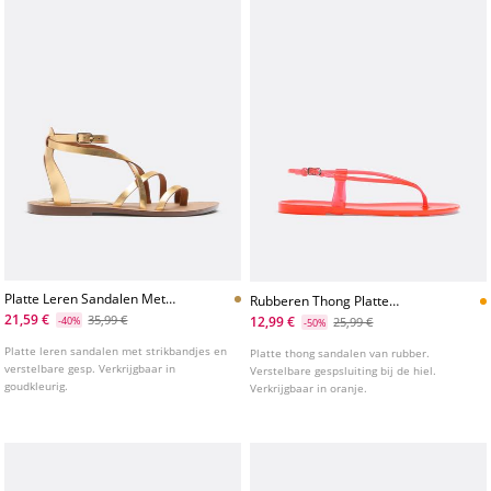
Platte Leren Sandalen Met
Rubberen Thong Platte
Strikbandjes
Sandalen
21,59 €
35,99 €
12,99 €
-40%
25,99 €
-50%
Platte leren sandalen met strikbandjes en
Platte thong sandalen van rubber.
verstelbare gesp. Verkrijgbaar in
Verstelbare gespsluiting bij de hiel.
goudkleurig.
Verkrijgbaar in oranje.