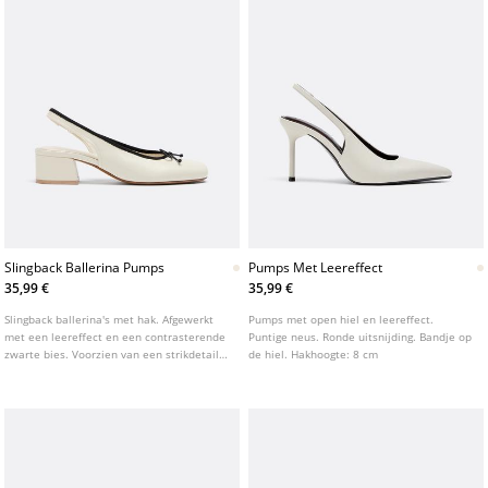
Slingback Ballerina Pumps
Pumps Met Leereffect
35,99 €
35,99 €
Slingback ballerina's met hak. Afgewerkt
Pumps met open hiel en leereffect.
met een leereffect en een contrasterende
Puntige neus. Ronde uitsnijding. Bandje op
zwarte bies. Voorzien van een strikdetail
de hiel. Hakhoogte: 8 cm
op de wreef. Ronde neus. Verkrijgbaar in
wit. Hakhoogte: 4 cm.