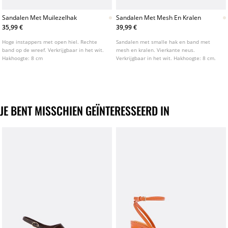
Sandalen Met Muilezelhak
Sandalen Met Mesh En Kralen
35,99 €
39,99 €
Hoge instappers met open hiel. Rechte
Sandalen met smalle hak en band met
band op de wreef. Verkrijgbaar in het wit.
mesh en kralen. Vierkante neus.
Hakhoogte: 8 cm
Verkrijgbaar in het wit. Hakhoogte: 8 cm.
JE BENT MISSCHIEN GEÏNTERESSEERD IN