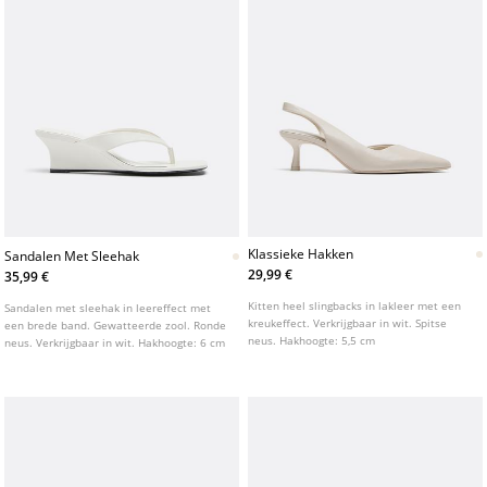
Klassieke Hakken
Sandalen Met Sleehak
29,99 €
35,99 €
Kitten heel slingbacks in lakleer met een
Sandalen met sleehak in leereffect met
kreukeffect. Verkrijgbaar in wit. Spitse
een brede band. Gewatteerde zool. Ronde
neus. Hakhoogte: 5,5 cm
neus. Verkrijgbaar in wit. Hakhoogte: 6 cm