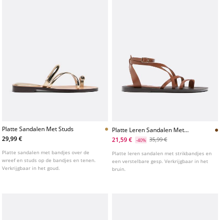
Platte Sandalen Met Studs
Platte Leren Sandalen Met
Strikbandjes
29,99 €
21,59 €
35,99 €
-40%
Platte sandalen met bandjes over de
Platte leren sandalen met strikbandjes en
wreef en studs op de bandjes en tenen.
een verstelbare gesp. Verkrijgbaar in het
Verkrijgbaar in het goud.
bruin.