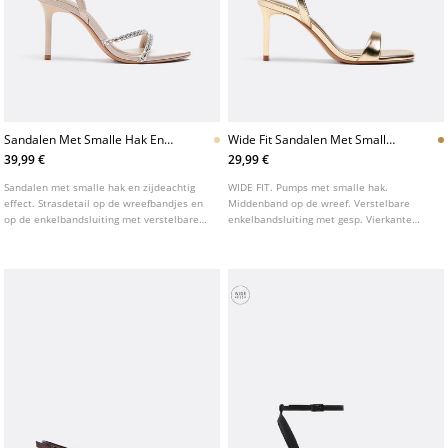
Sandalen Met Smalle Hak En
Wide Fit Sandalen Met Smalle
Strasdetail
Hak
39,99 €
29,99 €
Sandalen met smalle hak en zijdeachtig
WIDE FIT. Pumps met smalle hak.
effect. Strasdetail op de wreefbandjes en
Middenband op de wreef. Verstelbare
op de enkelbandsluiting met verstelbare
enkelbandsluiting met gesp. Vierkante
gesp. Asymmetrische punt. Verkrijgbaar in
neus. Verkrijgbaar in goud en zwart.
de kleur beige. Hakhoogte: 8,5 cm