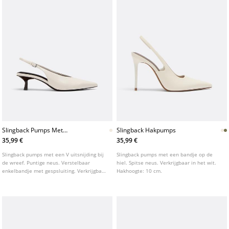
Slingback Pumps Met
Slingback Hakpumps
Vuitsnijding
35,99 €
35,99 €
Slingback pumps met een V uitsnijding bij
Slingback pumps met een bandje op de
de wreef. Puntige neus. Verstelbaar
hiel. Spitse neus. Verkrijgbaar in het wit.
enkelbandje met gespsluiting. Verkrijgbaar
Hakhoogte: 10 cm.
in roomwit. Hakhoogte: 5 cm