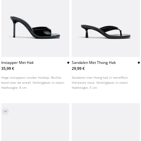
Instapper Met Hak
Sandalen Met Thong Hak
35,99 €
29,99 €
Hoge instappers zonder hielkap. Rechte
Sandalen met thong hak in leereffect.
band over de wreef. Verkrijgbaar in zwart.
Vierkante neus. Verkrijgbaar in zwart.
Hakhoogte: 8 cm.
Hakhoogte: 5 cm