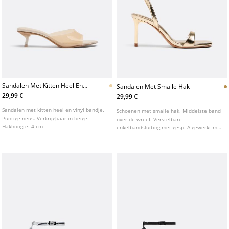
Sandalen Met Kitten Heel En
Sandalen Met Smalle Hak
Vinyl Band
29,99 €
29,99 €
Sandalen met kitten heel en vinyl bandje.
Schoenen met smalle hak. Middelste band
Puntige neus. Verkrijgbaar in beige.
over de wreef. Verstelbare
Hakhoogte: 4 cm
enkelbandsluiting met gesp. Afgewerkt met
een vierkante neus. Verkrijgbaar in goud
en zwart. Hakhoogte: 8 cm