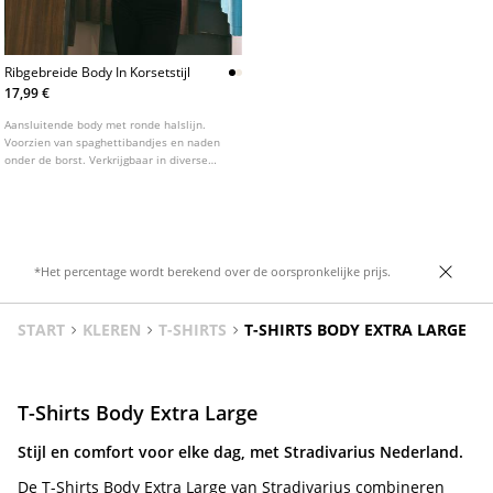
Ribgebreide Body In Korsetstijl
17,99 €
Aansluitende body met ronde halslijn.
Voorzien van spaghettibandjes en naden
onder de borst. Verkrijgbaar in diverse
kleuren.
*Het percentage wordt berekend over de oorspronkelijke prijs.
START
KLEREN
T-SHIRTS
T-SHIRTS BODY EXTRA LARGE
T-Shirts Body Extra Large
Stijl en comfort voor elke dag, met Stradivarius Nederland.
De T-Shirts Body Extra Large van Stradivarius combineren