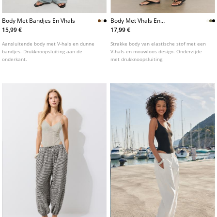
Body Met Bandjes En Vhals
Body Met Vhals En
Spaghettibandjes
15,99 €
17,99 €
Aansluitende body met V-hals en dunne
Strakke body van elastische stof met een
bandjes. Drukknoopsluiting aan de
V-hals en mouwloos design. Onderzijde
onderkant.
met drukknoopsluiting.