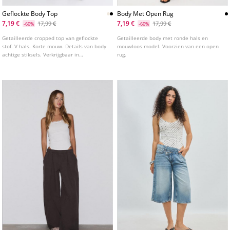
Geflockte Body Top
Body Met Open Rug
7,19 €
7,19 €
17,99 €
17,99 €
-60%
-60%
Getailleerde cropped top van geflockte
Getailleerde body met ronde hals en
stof. V hals. Korte mouw. Details van body
mouwloos model. Voorzien van een open
achtige stiksels. Verkrijgbaar in
rug.
verschillende kleuren.