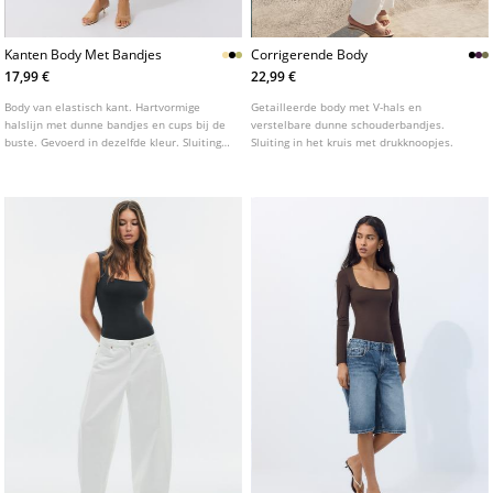
Kanten Body Met Bandjes
Corrigerende Body
17,99 €
22,99 €
Body van elastisch kant. Hartvormige
Getailleerde body met V-hals en
halslijn met dunne bandjes en cups bij de
verstelbare dunne schouderbandjes.
buste. Gevoerd in dezelfde kleur. Sluiting
Sluiting in het kruis met drukknoopjes.
aan de onderkant met drukknoopjes.
Verkrijgbaar in verschillende kleuren.