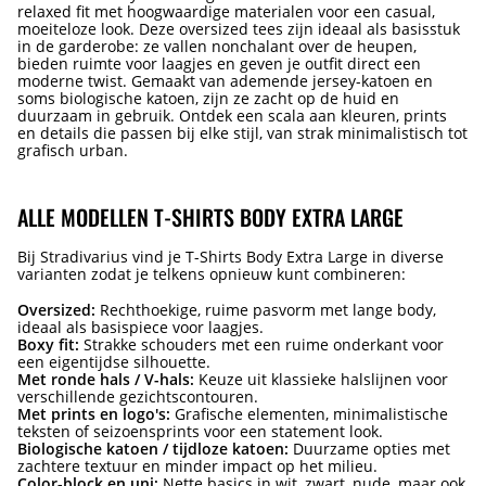
relaxed fit met hoogwaardige materialen voor een casual,
moeiteloze look. Deze oversized tees zijn ideaal als basisstuk
in de garderobe: ze vallen nonchalant over de heupen,
bieden ruimte voor laagjes en geven je outfit direct een
moderne twist. Gemaakt van ademende jersey-katoen en
soms biologische katoen, zijn ze zacht op de huid en
duurzaam in gebruik. Ontdek een scala aan kleuren, prints
en details die passen bij elke stijl, van strak minimalistisch tot
grafisch urban.
ALLE MODELLEN T-SHIRTS BODY EXTRA LARGE
Bij Stradivarius vind je T-Shirts Body Extra Large in diverse
varianten zodat je telkens opnieuw kunt combineren:
Oversized:
Rechthoekige, ruime pasvorm met lange body,
ideaal als basispiece voor laagjes.
Boxy fit:
Strakke schouders met een ruime onderkant voor
een eigentijdse silhouette.
Met ronde hals / V-hals:
Keuze uit klassieke halslijnen voor
verschillende gezichtscontouren.
Met prints en logo's:
Grafische elementen, minimalistische
teksten of seizoensprints voor een statement look.
Biologische katoen / tijdloze katoen:
Duurzame opties met
zachtere textuur en minder impact op het milieu.
Color-block en uni:
Nette basics in wit, zwart, nude, maar ook