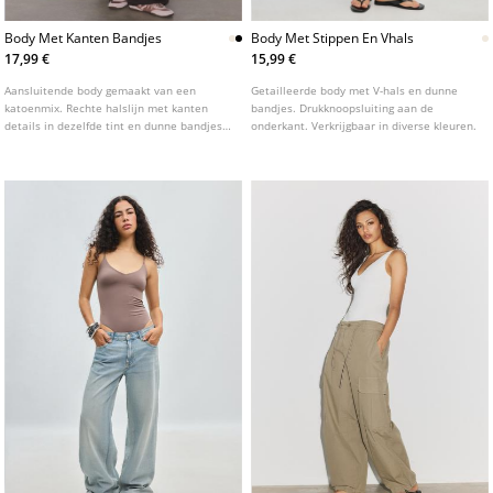
Body Met Kanten Bandjes
Body Met Stippen En Vhals
17,99 €
15,99 €
Aansluitende body gemaakt van een
Getailleerde body met V-hals en dunne
katoenmix. Rechte halslijn met kanten
bandjes. Drukknoopsluiting aan de
details in dezelfde tint en dunne bandjes.
onderkant. Verkrijgbaar in diverse kleuren.
Drukknoopsluiting aan de onderkant.