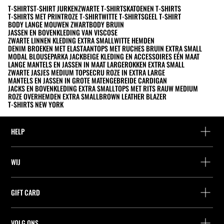
T-SHIRTS
T-SHIRT JURKEN
ZWARTE T-SHIRTS
KATOENEN T-SHIRTS
T-SHIRTS MET PRINT
ROZE T-SHIRT
WITTE T-SHIRTS
GEEL T-SHIRT
BODY LANGE MOUWEN ZWART
BODY BRUIN
JASSEN EN BOVENKLEDING VAN VISCOSE
ZWARTE LINNEN KLEDING EXTRA SMALL
WITTE HEMDEN
DENIM BROEKEN MET ELASTAAN
TOPS MET RUCHES BRUIN EXTRA SMALL
MODAL BLOUSE
PARKA JACK
BEIGE KLEDING EN ACCESSOIRES EÉN MAAT
LANGE MANTELS EN JASSEN IN MAAT LARGE
ROKKEN EXTRA SMALL
ZWARTE JASJES MEDIUM TOPS
ECRU ROZE IN EXTRA LARGE
MANTELS EN JASSEN IN GROTE MATEN
GEBREIDE CARDIGAN
JACKS EN BOVENKLEDING EXTRA SMALL
TOPS MET RITS RAUW MEDIUM
ROZE OVERHEMDEN EXTRA SMALL
BROWN LEATHER BLAZER
T-SHIRTS NEW YORK
HELP
Hulp en contact
WIJ
Leveringspunt zoeken
Leveringspunt zoeken
Vind je bestelling
GIFT CARD
Zoek een winkel
Retournering als gast
Leveringspunt zoeken
Vennootschap
Vind je ticket
VOLG ONS