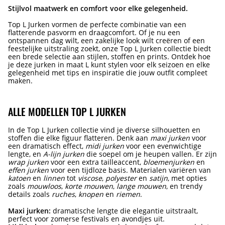
Stijlvol maatwerk en comfort voor elke gelegenheid.
Top L Jurken vormen de perfecte combinatie van een
flatterende pasvorm en draagcomfort. Of je nu een
ontspannen dag wilt, een zakelijke look wilt creëren of een
feestelijke uitstraling zoekt, onze Top L Jurken collectie biedt
een brede selectie aan stijlen, stoffen en prints. Ontdek hoe
je deze jurken in maat L kunt stylen voor elk seizoen en elke
gelegenheid met tips en inspiratie die jouw outfit compleet
maken.
ALLE MODELLEN TOP L JURKEN
In de Top L Jurken collectie vind je diverse silhouetten en
stoffen die elke figuur flatteren. Denk aan
maxi jurken
voor
een dramatisch effect,
midi jurken
voor een evenwichtige
lengte, en
A-lijn jurken
die soepel om je heupen vallen. Er zijn
wrap jurken
voor een extra tailleaccent,
bloemenjurken
en
effen jurken
voor een tijdloze basis. Materialen variëren van
katoen
en
linnen
tot
viscose
,
polyester
en
satijn
, met opties
zoals
mouwloos
,
korte mouwen
,
lange mouwen
, en trendy
details zoals
ruches
,
knopen
en
riemen
.
Maxi jurken:
dramatische lengte die elegantie uitstraalt,
perfect voor zomerse festivals en avondjes uit.