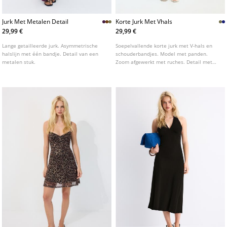
Jurk Met Metalen Detail
Korte Jurk Met Vhals
29,99 €
29,99 €
Lange getailleerde jurk. Asymmetrische
Soepelvallende korte jurk met V-hals en
halslijn met één bandje. Detail van een
schouderbandjes. Model met panden.
metalen stuk.
Zoom afgewerkt met ruches. Detail met
verstelbare bandjes en striksluiting op de
rug.