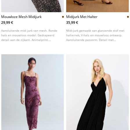
Mouwloze Mesh Midijurk
Midijurk Met Halter
29,99 €
35,99 €
Aansluitende midi jurk van mesh. Ronde
Midi-jurk gemaakt van glanzende stof met
hals en mouwloos model. Gedrapeerd
halternek, V-hals en mouwloos ontwerp.
detail aan de zijkant. Animalprint.
Aansluitende pasvorm. Detail met
Binnenvoering.
striksluiting in de nek.