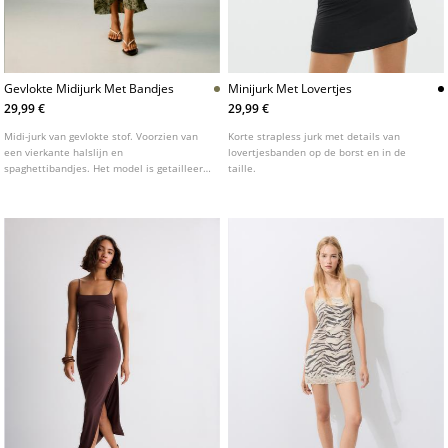
Gevlokte Midijurk Met Bandjes
Minijurk Met Lovertjes
29,99 €
29,99 €
Midi-jurk van gevlokte stof. Voorzien van
Korte strapless jurk met details van
een vierkante halslijn en
lovertjesbanden op de borst en in de
spaghettibandjes. Het model is getailleerd
taille.
en heeft geplooide details bij de borst.
Met een bloemenprint.