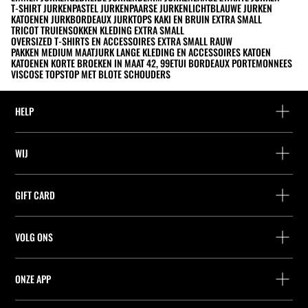
T-SHIRT JURKEN
PASTEL JURKEN
PAARSE JURKEN
LICHTBLAUWE JURKEN
KATOENEN JURK
BORDEAUX JURK
TOPS KAKI EN BRUIN EXTRA SMALL
TRICOT TRUIEN
SOKKEN KLEDING EXTRA SMALL
OVERSIZED T-SHIRTS EN ACCESSOIRES EXTRA SMALL RAUW
PAKKEN MEDIUM MAAT
JURK LANGE KLEDING EN ACCESSOIRES KATOEN
KATOENEN KORTE BROEKEN IN MAAT 42, 99
ETUI BORDEAUX PORTEMONNEES
VISCOSE TOPS
TOP MET BLOTE SCHOUDERS
HELP
Hulp en contact
WIJ
Leveringspunt zoeken
Leveringspunt zoeken
Vind je bestelling
GIFT CARD
Zoek een winkel
Retournering als gast
Leveringspunt zoeken
Vennootschap
Vind je ticket
VOLG ONS
Saldo Opvragen
Werk bij Stradivarius
Leveringspunt zoeken
Aankoop van Cadeaubon
Company Profile
Stradivarius ID
ONZE APP
Cookie-voorkeuren
iOS
Android