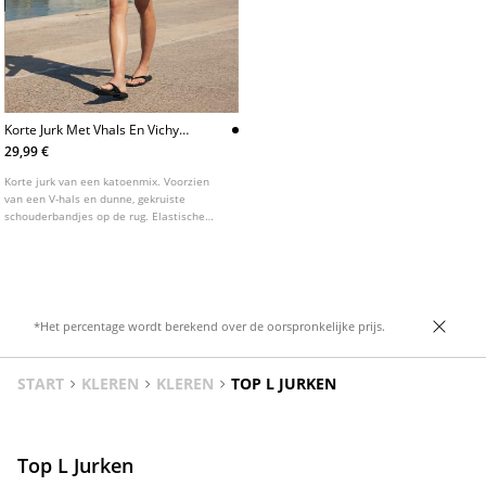
Korte Jurk Met Vhals En Vichy
Ruit
29,99 €
Korte jurk van een katoenmix. Voorzien
van een V-hals en dunne, gekruiste
schouderbandjes op de rug. Elastische
taille, striksluiting op de rug en een rok
met ruches.
*Het percentage wordt berekend over de oorspronkelijke prijs.
START
KLEREN
KLEREN
TOP L JURKEN
Top L Jurken