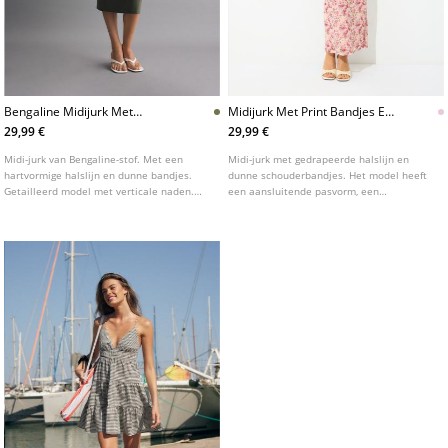
Bengaline Midijurk Met
Midijurk Met Print Bandjes En
Bandjes
Plooien
29,99 €
29,99 €
Midi-jurk van Bengaline-stof. Met een
Midi-jurk met gedrapeerde halslijn en
hartvormige halslijn en dunne bandjes.
dunne schouderbandjes. Het model heeft
Getailleerd model met verticale naden.
een aansluitende pasvorm, een
Verkrijgbaar in diverse kleuren.
bloemenprint en gerimpelde details.
Verkrijgbaar in diverse kleuren.