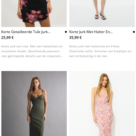
Korte Getailleerde Tule Jurk
Korte Jurk Met Halter En
Met Bloemenprint
Kraaltjes
25,99 €
35,99 €
Korte jurk van tule. Met een halterhals en
Korte jurk met halternek en V-hals.
mouwloos model. Getailleerde pasvorm
Elastische taille. Voorzien van kraaltjes en
met gerimpelde details aan de zijkanten
een striksluiting in de nek.
en een bloemenprint.