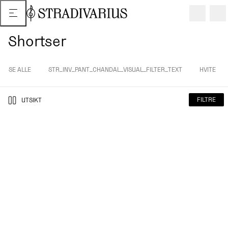
Shortser
SE ALLE
STR_INV_PANT_CHANDAL_VISUAL_FILTER_TEXT
HVITE
FILTRE
UTSIKT