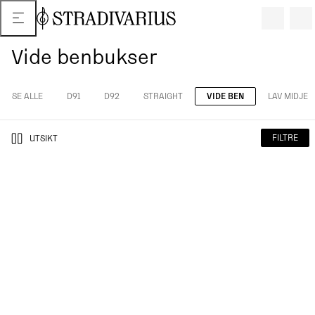
Vide benbukser
SE ALLE
D91
D92
STRAIGHT
VIDE BEN
LAV MIDJE
FILTRE
UTSIKT