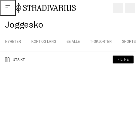
Joggesko
NYHETER
KORT OG LANG
SE ALLE
T-SKJORTER
SHORTS
FILTRE
UTSIKT